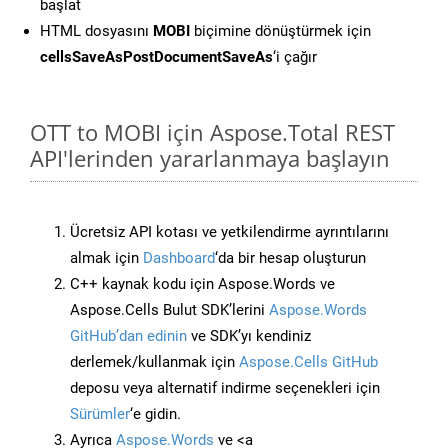
başlat
HTML dosyasını
MOBI
biçimine dönüştürmek için
cellsSaveAsPostDocumentSaveAs
‘i çağır
OTT to MOBI için Aspose.Total REST
API'lerinden yararlanmaya başlayın
Ücretsiz API kotası ve yetkilendirme ayrıntılarını
almak için
Dashboard
‘da bir hesap oluşturun
C++ kaynak kodu için Aspose.Words ve
Aspose.Cells Bulut SDK’lerini
Aspose.Words
GitHub’dan edinin
ve SDK’yı kendiniz
derlemek/kullanmak için
Aspose.Cells GitHub
deposu veya alternatif indirme seçenekleri için
Sürümler
‘e gidin.
Ayrıca
Aspose.Words
ve <a