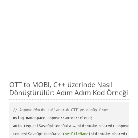
OTT to MOBI, C++ üzerinde Nasıl
Dönüştürülür: Adım Adım Kod Örneği
// Aspose.Words kullanarak OTT'ye dönüştürme
using
namespace
auto
 requestSaveOptionsData = std::make_shared< aspose::wo
requestSaveOptionsData->
setFileName
(std::make_shared< std