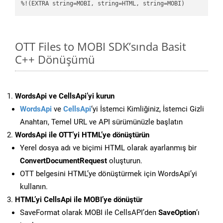
%!(EXTRA string=MOBI, string=HTML, string=MOBI)
OTT Files to MOBI SDK’sında Basit
C++ Dönüşümü
WordsApi ve CellsApi’yi kurun
WordsApi
ve
CellsApi
‘yi İstemci Kimliğiniz, İstemci Gizli
Anahtarı, Temel URL ve API sürümünüzle başlatın
WordsApi ile OTT’yi HTML’ye dönüştürün
Yerel dosya adı ve biçimi HTML olarak ayarlanmış bir
ConvertDocumentRequest
oluşturun.
OTT belgesini HTML’ye dönüştürmek için WordsApi’yi
kullanın.
HTML’yi CellsApi ile MOBI’ye dönüştür
SaveFormat olarak MOBI ile CellsAPI’den
SaveOption
‘ı