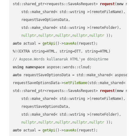
std::shared_ptr<requests::SaveAsRequest> 
request
(
new
 reque
    std::make_shared< std::wstring >(remoteFileName),

    requestSaveOptionsData,

    std::make_shared< std::wstring >(remoteFolder),

nullptr
,
nullptr
,
nullptr
,
nullptr
,
nullptr
 ))
auto
 actual = 
getApi
()->
saveAs
(request);

// Aspose.Words kullanarak HTML'ye dönüştürme
using
namespace
auto
 requestSaveOptionsData = std::make_shared< aspose::wo
requestSaveOptionsData->
setFileName
(std::make_shared< std
std::shared_ptr<requests::SaveAsRequest> 
request
(
new
 reque
    std::make_shared< std::wstring >(remoteFileName),

    requestSaveOptionsData,

    std::make_shared< std::wstring >(remoteFolder),

nullptr
,
nullptr
,
nullptr
,
nullptr
,
nullptr
 ))
auto
 actual = 
getApi
()->
saveAs
(request);
