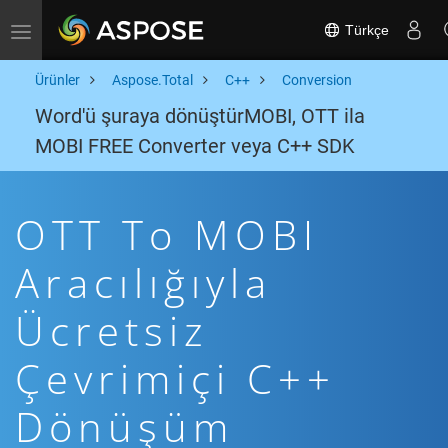
Türkçe
Toggle navigation
Ürünler
Aspose.Total
C++
Conversion
Word'ü şuraya dönüştürMOBI, OTT ila
MOBI FREE Converter veya C++ SDK
OTT To MOBI
Aracılığıyla
Ücretsiz
Çevrimiçi C++
Dönüşüm