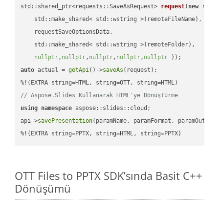
std::shared_ptr<requests::SaveAsRequest> 
request
(
new
 reque
    std::make_shared< std::wstring >(remoteFileName),

    requestSaveOptionsData,

    std::make_shared< std::wstring >(remoteFolder),

nullptr
,
nullptr
,
nullptr
,
nullptr
,
nullptr
 ))
auto
 actual = 
getApi
()->
saveAs
(request);

// Aspose.Slides Kullanarak HTML'ye Dönüştürme
using
namespace
 aspose::slides::cloud;            

api->
savePresentation
(paramName, paramFormat, paramOutPat
%!(EXTRA string=PPTX, string=HTML, string=PPTX)
OTT Files to PPTX SDK’sında Basit C++
Dönüşümü