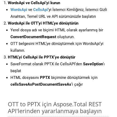
WordsApi ve CellsApi’yi kurun
WordsApi
ve
CellsApi
‘yi İstemci Kimliğiniz, İstemci Gizli
Anahtarı, Temel URL ve API sürümünüzle başlatın
WordsApi ile OTT’yi HTML’ye dönüştürün
Yerel dosya adı ve biçimi HTML olarak ayarlanmış bir
ConvertDocumentRequest
oluşturun.
OTT belgesini HTML’ye dönüştürmek için WordsApi’yi
kullanın.
HTML’yi CellsApi ile PPTX’ye dönüştür
SaveFormat olarak PPTX ile CellsAPI’den
SaveOption
‘ı
başlat
HTML dosyasını
PPTX
biçimine dönüştürmek için
cellsSaveAsPostDocumentSaveAs
‘i çağır
OTT to PPTX için Aspose.Total REST
API'lerinden yararlanmaya başlayın