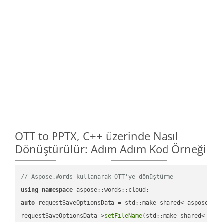
OTT to PPTX, C++ üzerinde Nasıl
Dönüştürülür: Adım Adım Kod Örneği
// Aspose.Words kullanarak OTT'ye dönüştürme
using
namespace
auto
 requestSaveOptionsData = std::make_shared< aspose::wo
requestSaveOptionsData->
setFileName
(std::make_shared< std