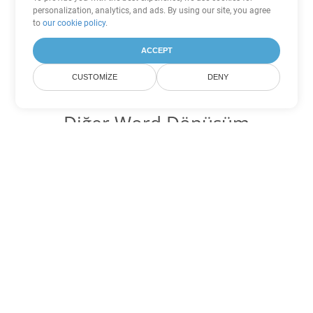
personalization, analytics, and ads. By using our site, you agree
to
our cookie policy
.
ACCEPT
CUSTOMIZE
DENY
Diğer Word Dönüşüm
Seçenekleri
OTT'yi DOC'ye dönüştür
DOC:
Microsoft Word Binary Format
OTT'yi DOT'ye dönüştür
DOT:
Microsoft Word Template Files
OTT'yi DOCX'ye dönüştür