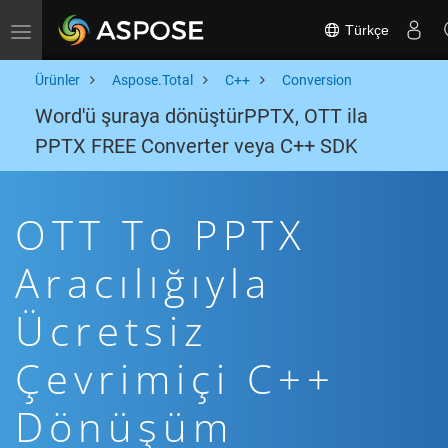
Türkçe
Toggle navigation
Ürünler
Aspose.Total
C++
Conversion
Word'ü şuraya dönüştürPPTX, OTT ila
PPTX FREE Converter veya C++ SDK
OTT To PPTX
Aracılığıyla
Ücretsiz
Çevrimiçi C++
Dönüşüm