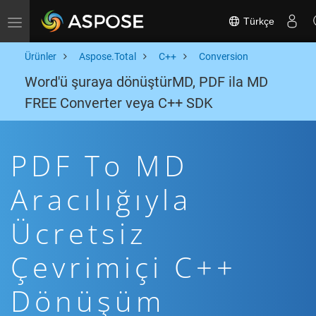
Türkçe
Toggle navigation
Ürünler
Aspose.Total
C++
Conversion
Word'ü şuraya dönüştürMD, PDF ila MD
FREE Converter veya C++ SDK
PDF To MD
Aracılığıyla
Ücretsiz
Çevrimiçi C++
Dönüşüm