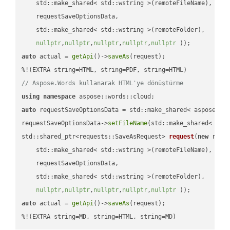
    std::make_shared< std::wstring >(remoteFileName),

    requestSaveOptionsData,

    std::make_shared< std::wstring >(remoteFolder),

nullptr
,
nullptr
,
nullptr
,
nullptr
,
nullptr
 ))
auto
 actual = 
getApi
()->
saveAs
(request);

// Aspose.Words kullanarak HTML'ye dönüştürme
using
namespace
auto
 requestSaveOptionsData = std::make_shared< aspose::wo
requestSaveOptionsData->
setFileName
(std::make_shared< std
std::shared_ptr<requests::SaveAsRequest> 
request
(
new
 reque
    std::make_shared< std::wstring >(remoteFileName),

    requestSaveOptionsData,

    std::make_shared< std::wstring >(remoteFolder),

nullptr
,
nullptr
,
nullptr
,
nullptr
,
nullptr
 ))
auto
 actual = 
getApi
()->
saveAs
(request);

%!(EXTRA string=MD, string=HTML, string=MD)