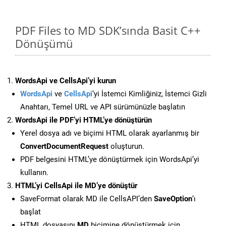
PDF Files to MD SDK’sında Basit C++
Dönüşümü
WordsApi ve CellsApi’yi kurun
WordsApi
ve
CellsApi
‘yi İstemci Kimliğiniz, İstemci Gizli
Anahtarı, Temel URL ve API sürümünüzle başlatın
WordsApi ile PDF’yi HTML’ye dönüştürün
Yerel dosya adı ve biçimi HTML olarak ayarlanmış bir
ConvertDocumentRequest
oluşturun.
PDF belgesini HTML’ye dönüştürmek için WordsApi’yi
kullanın.
HTML’yi CellsApi ile MD’ye dönüştür
SaveFormat olarak MD ile CellsAPI’den
SaveOption
‘ı
başlat
HTML dosyasını
MD
biçimine dönüştürmek için