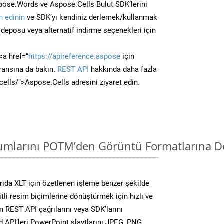
ose.Words ve Aspose.Cells Bulut SDK’lerini
 edinin
ve SDK’yı kendiniz derlemek/kullanmak
deposu veya alternatif indirme seçenekleri için
<a href=“
https://apireference.aspose
için
ransına da bakın.
REST API
hakkında daha fazla
/cells/">Aspose.Cells adresini ziyaret edin.
mlarını POTM’den Görüntü Formatlarına D
ıda XLT için özetlenen işleme benzer şekilde
li resim biçimlerine dönüştürmek için hızlı ve
 REST API çağrılarını veya SDK’larını
 API’leri PowerPoint slaytlarını JPEG, PNG,