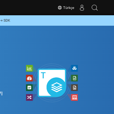
Türkçe
C++ SDK
z
ı