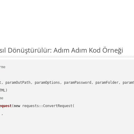
sıl Dönüştürülür: Adım Adım Kod Örneği
rme
      

t, paramOutPath, paramOptions, paramPassword, paramFolder, param
me
equest
(
new
 requests::ConvertRequest(

 ,        
