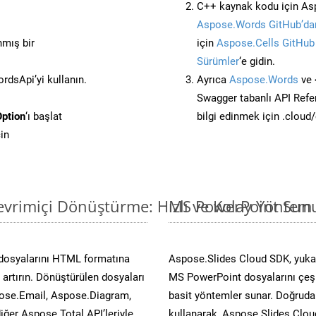
C++ kaynak kodu için Asp
Aspose.Words GitHub’dan
nmış bir
için
Aspose.Cells GitHub
Sürümler
‘e gidin.
dsApi’yi kullanın.
Ayrıca
Aspose.Words
ve 
Swagger tabanlı API Refe
ption
‘ı başlat
bilgi edinmek için .cloud
in
vrimiçi Dönüştürme: Hızlı ve Kolay Yöntem
MS PowerPoint Sunu
 dosyalarını HTML formatına
Aspose.Slides Cloud SDK, yukar
artırın. Dönüştürülen dosyaları
MS PowerPoint dosyalarını çeşit
ose.Email, Aspose.Diagram,
basit yöntemler sunar. Doğrudan
er Aspose.Total API’leriyle
kullanarak, Aspose.Slides Cloud