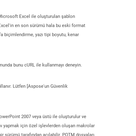
 Microsoft Excel ile oluşturulan şablon
 Excel'in en son sürümü hala bu eski format
fa biçimlendirme, yazı tipi boyutu, kenar
munda bunu cURL ile kullanmayı deneyin.
llanır. Lütfen [Aspose'un Güvenlik
werPoint 2007 veya üstü ile oluşturulur ve
örev yapmak için özel işlevlerden oluşan makrolar
ki bir sürümü tarafından açılabilir. POTM dosyaları,