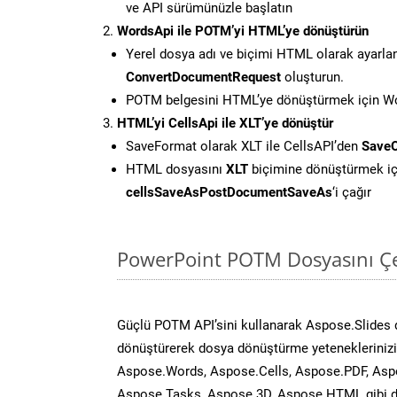
ve API sürümünüzle başlatın
WordsApi ile POTM’yi HTML’ye dönüştürün
Yerel dosya adı ve biçimi HTML olarak ayarla
ConvertDocumentRequest
oluşturun.
POTM belgesini HTML’ye dönüştürmek için Wor
HTML’yi CellsApi ile XLT’ye dönüştür
SaveFormat olarak XLT ile CellsAPI’den
SaveO
HTML dosyasını
XLT
biçimine dönüştürmek iç
cellsSaveAsPostDocumentSaveAs
‘i çağır
PowerPoint POTM Dosyasını Çe
Güçlü POTM API’sini kullanarak Aspose.Slides
dönüştürerek dosya dönüştürme yeteneklerinizi 
Aspose.Words, Aspose.Cells, Aspose.PDF, Asp
Aspose.Tasks, Aspose.3D, Aspose.HTML gibi diğ