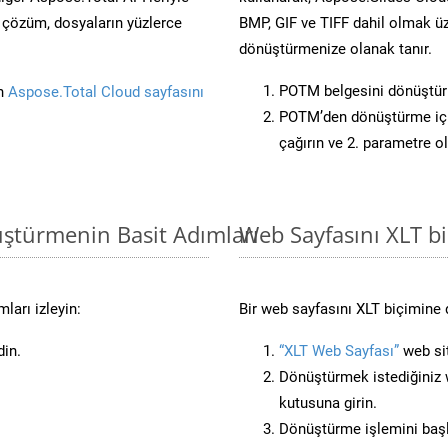
ü çözüm, dosyaların yüzlerce
BMP, GIF ve TIFF dahil olmak üz
dönüştürmenize olanak tanır.
POTM belgesini dönüştü
in
Aspose.Total Cloud sayfasını
POTM’den dönüştürme için
çağırın ve 2. parametre o
ştürmenin Basit Adımları
Web Sayfasını XLT 
ları izleyin:
Bir web sayfasını XLT biçimine 
din.
“XLT Web Sayfası”
web sit
Dönüştürmek istediğiniz w
kutusuna girin.
Dönüştürme işlemini başl