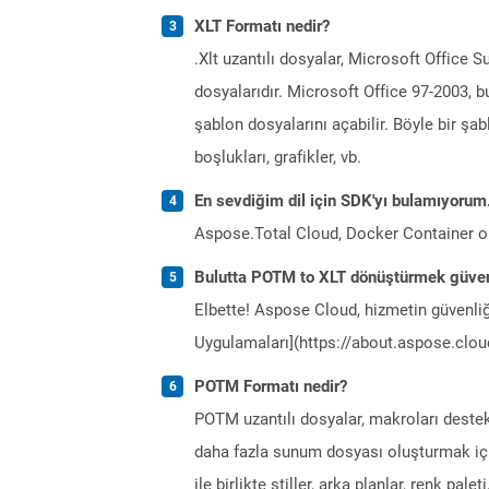
XLT Formatı nedir?
.Xlt uzantılı dosyalar, Microsoft Office 
dosyalarıdır. Microsoft Office 97-2003, 
şablon dosyalarını açabilir. Böyle bir şa
boşlukları, grafikler, vb.
En sevdiğim dil için SDK'yı bulamıyoru
Aspose.Total Cloud, Docker Container o
Bulutta POTM to XLT dönüştürmek güven
Elbette! Aspose Cloud, hizmetin güvenliğ
Uygulamaları](https://about.aspose.cloud
POTM Formatı nedir?
POTM uzantılı dosyalar, makroları deste
daha fazla sunum dosyası oluşturmak için 
ile birlikte stiller, arka planlar, renk pal