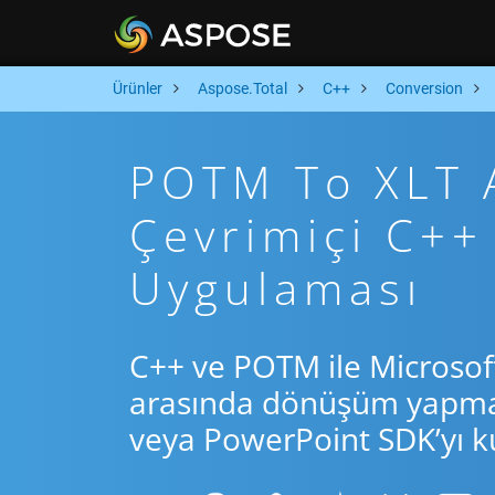
Ürünler
Aspose.Total
C++
Conversion
POTM To XLT A
Çevrimiçi C+
Uygulaması
C++ ve POTM ile Microsof
arasında dönüşüm yapmak 
veya PowerPoint SDK’yı ku