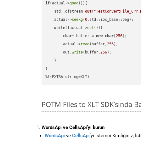
if
(actual->
good
()){

std::ofstream 
out
(
"TestConvertFile_CPP.
    actual->
seekg
(
0
,std::ios_base::beg);

while
(!actual->
eof
()){

char
* buffer = 
new
char
[
256
];

        actual->
read
(buffer,
256
);

        out.
write
(buffer,
256
);

    }

}

%!(EXTRA string=XLT)
POTM Files to XLT SDK’sında 
WordsApi ve CellsApi’yi kurun
WordsApi
ve
CellsApi
‘yi İstemci Kimliğiniz, İ