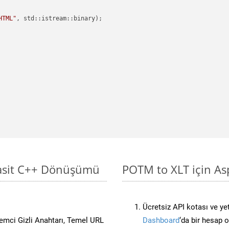
HTML"
, std::istream::binary)
;

Basit C++ Dönüşümü
POTM to XLT için As
Ücretsiz API kotası ve yet
stemci Gizli Anahtarı, Temel URL
Dashboard
‘da bir hesap 