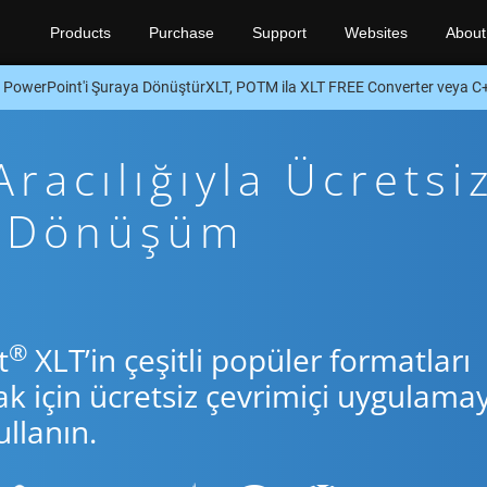
Products
Purchase
Support
Websites
About
PowerPoint'i Şuraya DönüştürXLT, POTM ila XLT FREE Converter veya 
racılığıyla Ücretsi
+ Dönüşüm
®
t
XLT’in çeşitli popüler formatları
için ücretsiz çevrimiçi uygulamay
llanın.