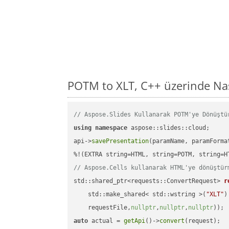
POTM to XLT, C++ üzerinde Na
// Aspose.Slides Kullanarak POTM'ye Dönüştü
using
namespace
 aspose::slides::cloud;      
api->
savePresentation
(paramName, paramForma
// Aspose.Cells kullanarak HTML'ye dönüştür
std::shared_ptr<requests::ConvertRequest> 
r
    std::make_shared< std::wstring >(
"XLT"
)
    requestFile,
nullptr
,
nullptr
,
nullptr
))
auto
 actual = 
getApi
()->
convert