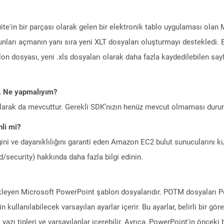
Suite'in bir parçası olarak gelen bir elektronik tablo uygulaması olan
bunları açmanın yanı sıra yeni XLT dosyaları oluşturmayı destekledi.
blon dosyası, yeni .xls dosyaları olarak daha fazla kaydedilebilen say
m. Ne yapmalıyım?
larak da mevcuttur. Gerekli SDK’nızın henüz mevcut olmaması duru
li mi?
ini ve dayanıklılığını garanti eden Amazon EC2 bulut sunucularını ku
/security) hakkında daha fazla bilgi edinin.
kleyen Microsoft PowerPoint şablon dosyalarıdır. POTM dosyaları Po
kullanılabilecek varsayılan ayarlar içerir. Bu ayarlar, belirli bir g
eti, yazı tipleri ve varsayılanlar içerebilir. Ayrıca, PowerPoint'in önce