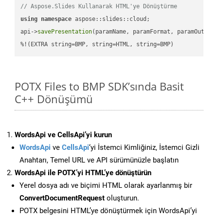
// Aspose.Slides Kullanarak HTML'ye Dönüştürme
using
namespace
 aspose::slides::cloud;            

api->
savePresentation
(paramName, paramFormat, paramOutPat
%!(EXTRA string=BMP, string=HTML, string=BMP)
POTX Files to BMP SDK’sında Basit
C++ Dönüşümü
WordsApi ve CellsApi’yi kurun
WordsApi
ve
CellsApi
‘yi İstemci Kimliğiniz, İstemci Gizli
Anahtarı, Temel URL ve API sürümünüzle başlatın
WordsApi ile POTX’yi HTML’ye dönüştürün
Yerel dosya adı ve biçimi HTML olarak ayarlanmış bir
ConvertDocumentRequest
oluşturun.
POTX belgesini HTML’ye dönüştürmek için WordsApi’yi