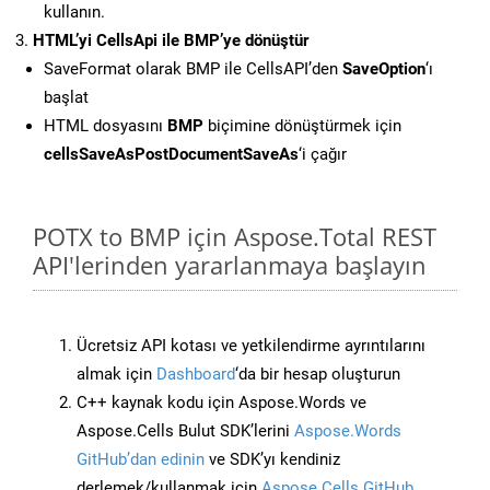
kullanın.
HTML’yi CellsApi ile BMP’ye dönüştür
SaveFormat olarak BMP ile CellsAPI’den
SaveOption
‘ı
başlat
HTML dosyasını
BMP
biçimine dönüştürmek için
cellsSaveAsPostDocumentSaveAs
‘i çağır
POTX to BMP için Aspose.Total REST
API'lerinden yararlanmaya başlayın
Ücretsiz API kotası ve yetkilendirme ayrıntılarını
almak için
Dashboard
‘da bir hesap oluşturun
C++ kaynak kodu için Aspose.Words ve
Aspose.Cells Bulut SDK’lerini
Aspose.Words
GitHub’dan edinin
ve SDK’yı kendiniz
derlemek/kullanmak için
Aspose.Cells GitHub