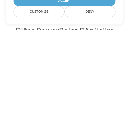
ACCEPT
CUSTOMIZE
DENY
Diğer PowerPoint Dönüşüm
Seçenekleri
POTX'yi DOC'ye dönüştür
DOC:
Microsoft Word Binary Format
POTX'yi DOT'ye dönüştür
DOT:
Microsoft Word Template Files
POTX'yi DOCX'ye dönüştür
DOCX:
Office 2007+ Word Document
POTX'yi DOCM'ye dönüştür