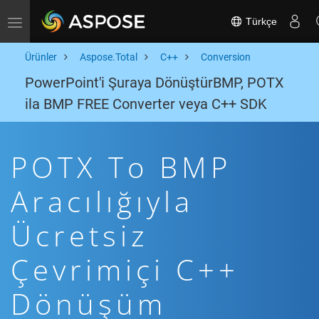
Türkçe
Toggle navigation
Ürünler
Aspose.Total
C++
Conversion
PowerPoint'i Şuraya DönüştürBMP, POTX
ila BMP FREE Converter veya C++ SDK
POTX To BMP
Aracılığıyla
Ücretsiz
Çevrimiçi C++
Dönüşüm