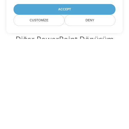
ACCEPT
CUSTOMIZE
DENY
Diğer PowerPoint Dönüşüm
Seçenekleri
POTX'yi DOC'ye dönüştür
DOC:
Microsoft Word Binary Format
POTX'yi DOT'ye dönüştür
DOT:
Microsoft Word Template Files
POTX'yi DOCX'ye dönüştür
DOCX:
Office 2007+ Word Document