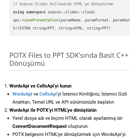
// Aspose.Slides Kullanarak HTML'ye Dönüştürme
using
namespace
 aspose::slides::cloud;            

api->
savePresentation
(paramName, paramFormat, paramOutPat
%!(EXTRA string=PPT, string=HTML, string=PPT)
POTX Files to PPT SDK’sında Basit C++
Dönüşümü
WordsApi ve CellsApi’yi kurun
WordsApi
ve
CellsApi
‘yi İstemci Kimliğiniz, İstemci Gizli
Anahtarı, Temel URL ve API sürümünüzle başlatın
WordsApi ile POTX’yi HTML’ye dönüştürün
Yerel dosya adı ve biçimi HTML olarak ayarlanmış bir
ConvertDocumentRequest
oluşturun.
POTX belgesini HTML’ye dönüştürmek için WordsApi’yi