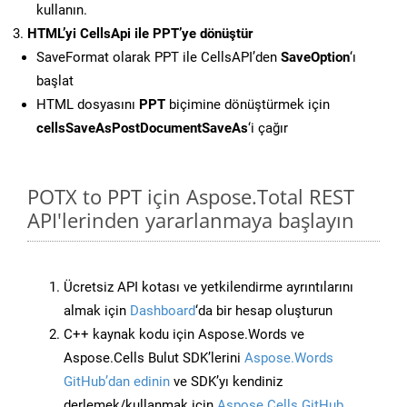
kullanın.
HTML’yi CellsApi ile PPT’ye dönüştür
SaveFormat olarak PPT ile CellsAPI’den
SaveOption
‘ı
başlat
HTML dosyasını
PPT
biçimine dönüştürmek için
cellsSaveAsPostDocumentSaveAs
‘i çağır
POTX to PPT için Aspose.Total REST
API'lerinden yararlanmaya başlayın
Ücretsiz API kotası ve yetkilendirme ayrıntılarını
almak için
Dashboard
‘da bir hesap oluşturun
C++ kaynak kodu için Aspose.Words ve
Aspose.Cells Bulut SDK’lerini
Aspose.Words
GitHub’dan edinin
ve SDK’yı kendiniz
derlemek/kullanmak için
Aspose.Cells GitHub