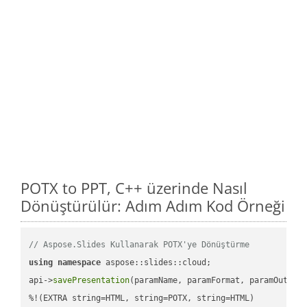
POTX to PPT, C++ üzerinde Nasıl
Dönüştürülür: Adım Adım Kod Örneği
// Aspose.Slides Kullanarak POTX'ye Dönüştürme
using
namespace
 aspose::slides::cloud;            

api->
savePresentation
(paramName, paramFormat, paramOutPat