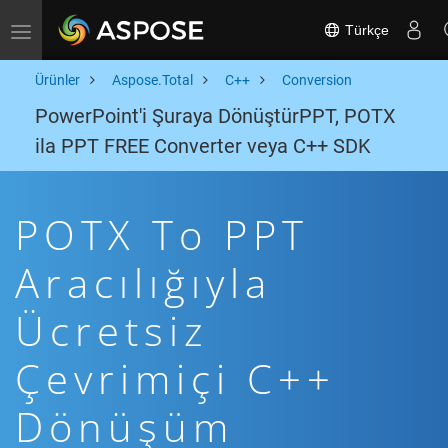
Türkçe
Toggle navigation
Ürünler
Aspose.Total
C++
Conversion
PowerPoint'i Şuraya DönüştürPPT, POTX
ila PPT FREE Converter veya C++ SDK
POTX To PPT
Aracılığıyla
Ücretsiz
Çevrimiçi C++
Dönüşüm