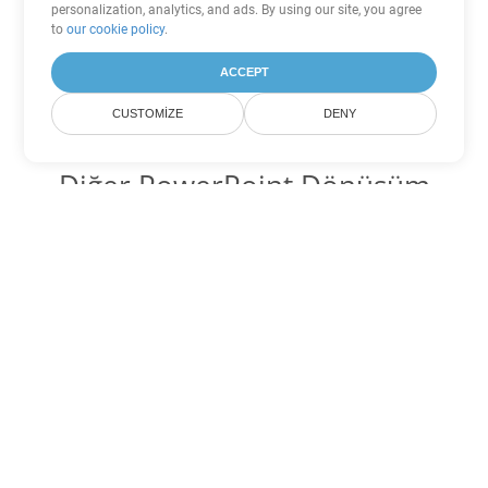
personalization, analytics, and ads. By using our site, you agree
to
our cookie policy
.
ACCEPT
CUSTOMIZE
DENY
Diğer PowerPoint Dönüşüm
Seçenekleri
PPS'yi DOC'ye dönüştür
DOC:
Microsoft Word Binary Format
PPS'yi DOT'ye dönüştür
DOT:
Microsoft Word Template Files
PPS'yi DOCX'ye dönüştür
DOCX:
Office 2007+ Word Document