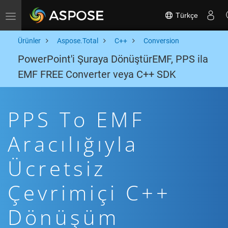
Türkçe
Toggle navigation
Ürünler
Aspose.Total
C++
Conversion
PowerPoint'i Şuraya DönüştürEMF, PPS ila
EMF FREE Converter veya C++ SDK
PPS To EMF
Aracılığıyla
Ücretsiz
Çevrimiçi C++
Dönüşüm