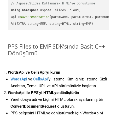
// Aspose.Slides Kullanarak HTML'ye Dönüştürme
using
namespace
 aspose::slides::cloud;            

api->
savePresentation
(paramName, paramFormat, paramOutPat
%!(EXTRA string=EMF, string=HTML, string=EMF)
PPS Files to EMF SDK’sında Basit C++
Dönüşümü
WordsApi ve CellsApi’yi kurun
WordsApi
ve
CellsApi
‘yi İstemci Kimliğiniz, İstemci Gizli
Anahtarı, Temel URL ve API sürümünüzle başlatın
WordsApi ile PPS’yi HTML’ye dönüştürün
Yerel dosya adı ve biçimi HTML olarak ayarlanmış bir
ConvertDocumentRequest
oluşturun.
PPS belgesini HTML’ye dönüştürmek için WordsApi’yi