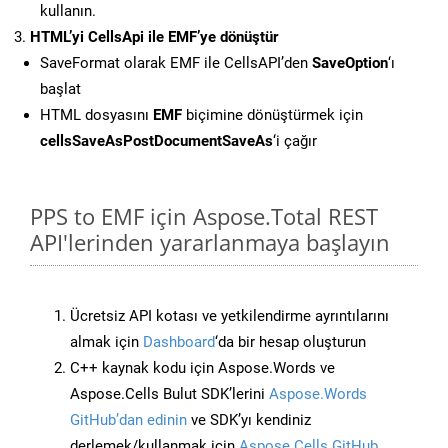
kullanın.
HTML’yi CellsApi ile EMF’ye dönüştür
SaveFormat olarak EMF ile CellsAPI’den
SaveOption
‘ı
başlat
HTML dosyasını
EMF
biçimine dönüştürmek için
cellsSaveAsPostDocumentSaveAs
‘i çağır
PPS to EMF için Aspose.Total REST
API'lerinden yararlanmaya başlayın
Ücretsiz API kotası ve yetkilendirme ayrıntılarını
almak için
Dashboard
‘da bir hesap oluşturun
C++ kaynak kodu için Aspose.Words ve
Aspose.Cells Bulut SDK’lerini
Aspose.Words
GitHub’dan edinin
ve SDK’yı kendiniz
derlemek/kullanmak için
Aspose.Cells GitHub