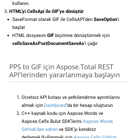
kullanın.
HTML’yi CellsApi ile GIF’ye dönüştür
SaveFormat olarak GIF ile CellsAPI’den
SaveOption
‘ı
başlat
HTML dosyasını
GIF
biçimine dönüştürmek için
cellsSaveAsPostDocumentSaveAs
‘i çağır
PPS to GIF için Aspose.Total REST
API'lerinden yararlanmaya başlayın
Ücretsiz API kotası ve yetkilendirme ayrıntılarını
almak için
Dashboard
‘da bir hesap oluşturun
C++ kaynak kodu için Aspose.Words ve
Aspose.Cells Bulut SDK’lerini
Aspose.Words
GitHub’dan edinin
ve SDK’yı kendiniz
derlemek/kullanmak için
Aspose.Cells GitHub