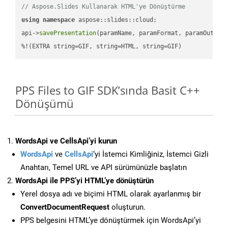
// Aspose.Slides Kullanarak HTML'ye Dönüştürme
using
namespace
 aspose::slides::cloud;            

api->
savePresentation
(paramName, paramFormat, paramOutPat
%!(EXTRA string=GIF, string=HTML, string=GIF)
PPS Files to GIF SDK’sında Basit C++
Dönüşümü
WordsApi ve CellsApi’yi kurun
WordsApi
ve
CellsApi
‘yi İstemci Kimliğiniz, İstemci Gizli
Anahtarı, Temel URL ve API sürümünüzle başlatın
WordsApi ile PPS’yi HTML’ye dönüştürün
Yerel dosya adı ve biçimi HTML olarak ayarlanmış bir
ConvertDocumentRequest
oluşturun.
PPS belgesini HTML’ye dönüştürmek için WordsApi’yi