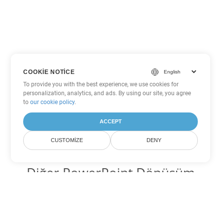
COOKIE NOTICE
To provide you with the best experience, we use cookies for
personalization, analytics, and ads. By using our site, you agree
to
our cookie policy
.
ACCEPT
CUSTOMIZE
DENY
Diğer PowerPoint Dönüşüm
Seçenekleri
PPS'yi DOC'ye dönüştür