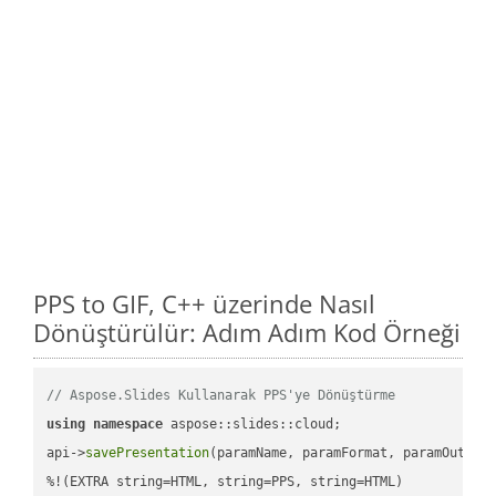
PPS to GIF, C++ üzerinde Nasıl
Dönüştürülür: Adım Adım Kod Örneği
// Aspose.Slides Kullanarak PPS'ye Dönüştürme
using
namespace
 aspose::slides::cloud;            

api->
savePresentation
(paramName, paramFormat, paramOutPat