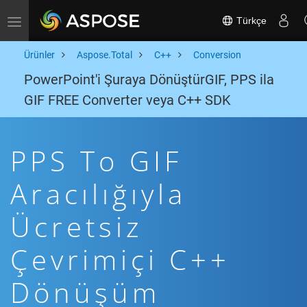
Türkçe
Toggle navigation
Ürünler
Aspose.Total
C++
Conversion
PowerPoint'i Şuraya DönüştürGIF, PPS ila
GIF FREE Converter veya C++ SDK
PPS To GIF
Aracılığıyla
Ücretsiz
Çevrimiçi C++
Dönüşüm