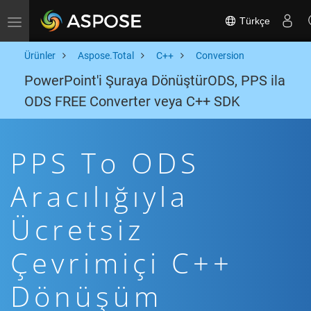
Türkçe
Toggle navigation
Ürünler
Aspose.Total
C++
Conversion
PowerPoint'i Şuraya DönüştürODS, PPS ila
ODS FREE Converter veya C++ SDK
PPS To ODS
Aracılığıyla
Ücretsiz
Çevrimiçi C++
Dönüşüm