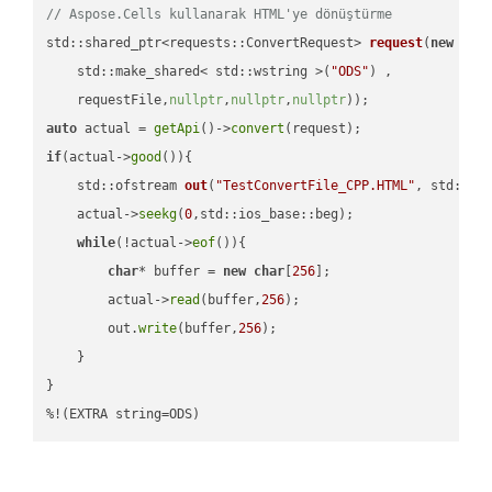
// Aspose.Cells kullanarak HTML'ye dönüştürme
std::shared_ptr<requests::ConvertRequest> 
request
(
new
 requ
    std::make_shared< std::wstring >(
"ODS"
) ,        

    requestFile,
nullptr
,
nullptr
,
nullptr
))
auto
 actual = 
getApi
()->
convert
if
(actual->
good
()){

std::ofstream 
out
(
"TestConvertFile_CPP.HTML"
, std::is
    actual->
seekg
(
0
,std::ios_base::beg);

while
(!actual->
eof
()){

char
* buffer = 
new
char
[
256
];

        actual->
read
(buffer,
256
);

        out.
write
(buffer,
256
);

    }

}

%!(EXTRA string=ODS)