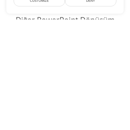
CUSTOMIZE
DENY
Diğer PowerPoint Dönüşüm
Seçenekleri
PPS'yi DOC'ye dönüştür
DOC:
Microsoft Word Binary Format
PPS'yi DOT'ye dönüştür
DOT:
Microsoft Word Template Files
PPS'yi DOCX'ye dönüştür
DOCX:
Office 2007+ Word Document
PPS'yi DOCM'ye dönüştür
DOCM:
Microsoft Word 2007 Marco File