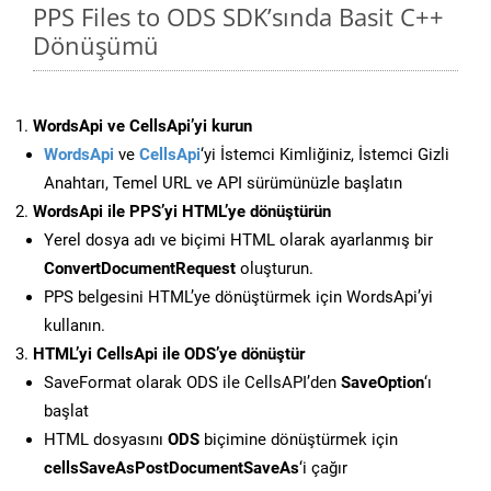
PPS Files to ODS SDK’sında Basit C++
Dönüşümü
WordsApi ve CellsApi’yi kurun
WordsApi
ve
CellsApi
‘yi İstemci Kimliğiniz, İstemci Gizli
Anahtarı, Temel URL ve API sürümünüzle başlatın
WordsApi ile PPS’yi HTML’ye dönüştürün
Yerel dosya adı ve biçimi HTML olarak ayarlanmış bir
ConvertDocumentRequest
oluşturun.
PPS belgesini HTML’ye dönüştürmek için WordsApi’yi
kullanın.
HTML’yi CellsApi ile ODS’ye dönüştür
SaveFormat olarak ODS ile CellsAPI’den
SaveOption
‘ı
başlat
HTML dosyasını
ODS
biçimine dönüştürmek için
cellsSaveAsPostDocumentSaveAs
‘i çağır