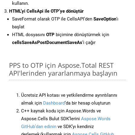
kullanın.
HTML’yi CellsApi ile OTP’ye dönüştür
SaveFormat olarak OTP ile CellsAPI’den
SaveOption
‘ı
başlat
HTML dosyasını
OTP
biçimine dönüştürmek için
cellsSaveAsPostDocumentSaveAs
‘i çağır
PPS to OTP için Aspose.Total REST
API'lerinden yararlanmaya başlayın
Ücretsiz API kotası ve yetkilendirme ayrıntılarını
almak için
Dashboard
‘da bir hesap oluşturun
C++ kaynak kodu için Aspose.Words ve
Aspose.Cells Bulut SDK’lerini
Aspose.Words
GitHub’dan edinin
ve SDK’yı kendiniz
derlemek/kullanmak için
Aspose.Cells GitHub