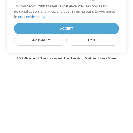
To provide you with the best experience, we use cookies for
personalization, analytics, and ads. By using our site, you agree
to
our cookie policy
.
ACCEPT
CUSTOMIZE
DENY
Diğer PowerPoint Dönüşüm
Seçenekleri
PPS'yi DOC'ye dönüştür
DOC:
Microsoft Word Binary Format
PPS'yi DOT'ye dönüştür
DOT:
Microsoft Word Template Files
PPS'yi DOCX'ye dönüştür