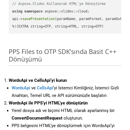
// Aspose.Slides Kullanarak HTML'ye Dönüştürme
using
namespace
 aspose::slides::cloud;            

api->
savePresentation
(paramName, paramFormat, paramOutPat
%!(EXTRA string=OTP, string=HTML, string=OTP)
PPS Files to OTP SDK’sında Basit C++
Dönüşümü
WordsApi ve CellsApi’yi kurun
WordsApi
ve
CellsApi
‘yi İstemci Kimliğiniz, İstemci Gizli
Anahtarı, Temel URL ve API sürümünüzle başlatın
WordsApi ile PPS’yi HTML’ye dönüştürün
Yerel dosya adı ve biçimi HTML olarak ayarlanmış bir
ConvertDocumentRequest
oluşturun.
PPS belgesini HTML’ye dönüştürmek için WordsApi’yi