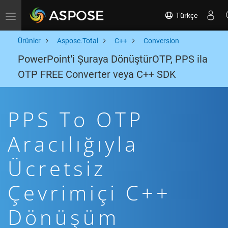
Türkçe
Toggle navigation
Ürünler
Aspose.Total
C++
Conversion
PowerPoint'i Şuraya DönüştürOTP, PPS ila
OTP FREE Converter veya C++ SDK
PPS To OTP
Aracılığıyla
Ücretsiz
Çevrimiçi C++
Dönüşüm