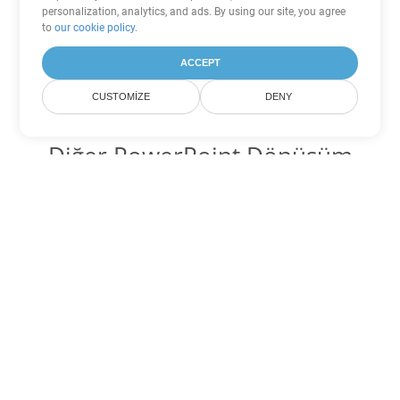
personalization, analytics, and ads. By using our site, you agree
to
our cookie policy
.
ACCEPT
CUSTOMIZE
DENY
Diğer PowerPoint Dönüşüm
Seçenekleri
PPS'yi DOC'ye dönüştür
DOC:
Microsoft Word Binary Format
PPS'yi DOT'ye dönüştür
DOT:
Microsoft Word Template Files
PPS'yi DOCX'ye dönüştür
DOCX:
Office 2007+ Word Document