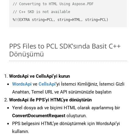
// Converting to HTML Using Aspose.PDF
// C++ SKD is not available
%!(EXTRA string=PCL, string=HTML, string=PCL)
PPS Files to PCL SDK’sında Basit C++
Dönüşümü
WordsApi ve CellsApi’yi kurun
WordsApi
ve
CellsApi
‘yi İstemci Kimliğiniz, İstemci Gizli
Anahtarı, Temel URL ve API sürümünüzle başlatın
WordsApi ile PPS’yi HTML’ye dönüştürün
Yerel dosya adı ve biçimi HTML olarak ayarlanmış bir
ConvertDocumentRequest
oluşturun.
PPS belgesini HTML’ye dönüştürmek için WordsApi’yi
kullanın.