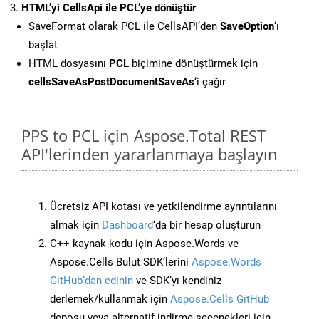
HTML’yi CellsApi ile PCL’ye dönüştür
SaveFormat olarak PCL ile CellsAPI’den
SaveOption
‘ı
başlat
HTML dosyasını
PCL
biçimine dönüştürmek için
cellsSaveAsPostDocumentSaveAs
‘i çağır
PPS to PCL için Aspose.Total REST
API'lerinden yararlanmaya başlayın
Ücretsiz API kotası ve yetkilendirme ayrıntılarını
almak için
Dashboard
‘da bir hesap oluşturun
C++ kaynak kodu için Aspose.Words ve
Aspose.Cells Bulut SDK’lerini
Aspose.Words
GitHub’dan edinin
ve SDK’yı kendiniz
derlemek/kullanmak için
Aspose.Cells GitHub
deposu veya alternatif indirme seçenekleri için