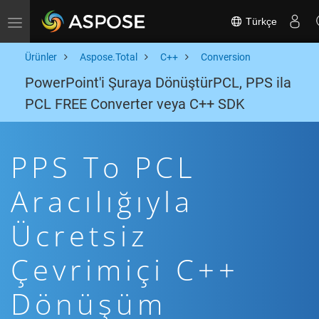
Türkçe
Toggle navigation
Ürünler
Aspose.Total
C++
Conversion
PowerPoint'i Şuraya DönüştürPCL, PPS ila
PCL FREE Converter veya C++ SDK
PPS To PCL
Aracılığıyla
Ücretsiz
Çevrimiçi C++
Dönüşüm