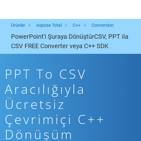
Ürünler
Aspose.Total
C++
Conversion
PowerPoint'i Şuraya DönüştürCSV, PPT ila
CSV FREE Converter veya C++ SDK
PPT To CSV
Aracılığıyla
Ücretsiz
Çevrimiçi C++
Dönüşüm