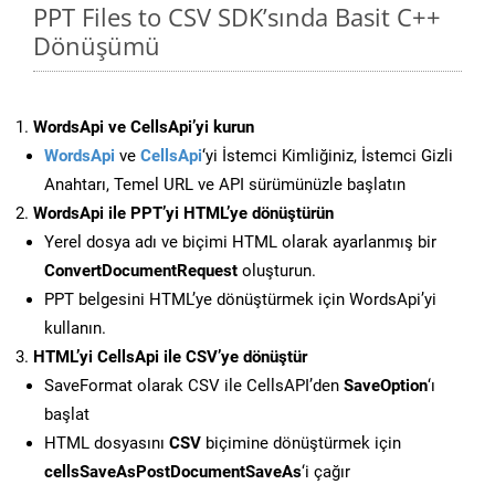
PPT Files to CSV SDK’sında Basit C++
Dönüşümü
WordsApi ve CellsApi’yi kurun
WordsApi
ve
CellsApi
‘yi İstemci Kimliğiniz, İstemci Gizli
Anahtarı, Temel URL ve API sürümünüzle başlatın
WordsApi ile PPT’yi HTML’ye dönüştürün
Yerel dosya adı ve biçimi HTML olarak ayarlanmış bir
ConvertDocumentRequest
oluşturun.
PPT belgesini HTML’ye dönüştürmek için WordsApi’yi
kullanın.
HTML’yi CellsApi ile CSV’ye dönüştür
SaveFormat olarak CSV ile CellsAPI’den
SaveOption
‘ı
başlat
HTML dosyasını
CSV
biçimine dönüştürmek için
cellsSaveAsPostDocumentSaveAs
‘i çağır