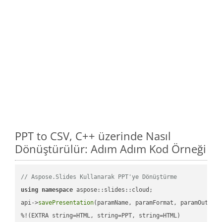
PPT to CSV, C++ üzerinde Nasıl
Dönüştürülür: Adım Adım Kod Örneği
// Aspose.Slides Kullanarak PPT'ye Dönüştürme
using
namespace
 aspose::slides::cloud;            

api->
savePresentation
(paramName, paramFormat, paramOutPat