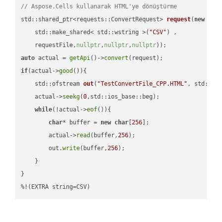
// Aspose.Cells kullanarak HTML'ye dönüştürme
std::shared_ptr<requests::ConvertRequest> 
request
(
new
 requ
    std::make_shared< std::wstring >(
"CSV"
) ,        

    requestFile,
nullptr
,
nullptr
,
nullptr
))
auto
 actual = 
getApi
()->
convert
if
(actual->
good
()){

std::ofstream 
out
(
"TestConvertFile_CPP.HTML"
, std::is
    actual->
seekg
(
0
,std::ios_base::beg);

while
(!actual->
eof
()){

char
* buffer = 
new
char
[
256
];

        actual->
read
(buffer,
256
);

        out.
write
(buffer,
256
);

    }

}

%!(EXTRA string=CSV)