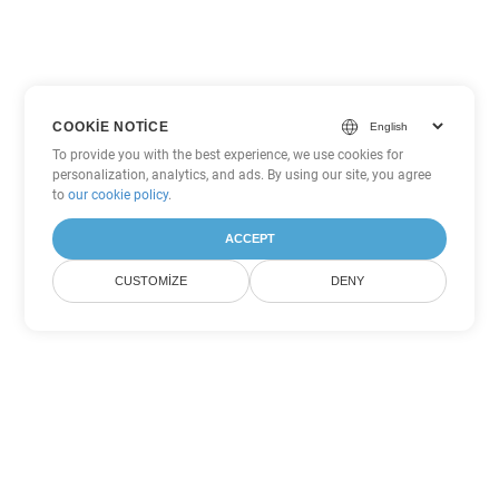
COOKIE NOTICE
To provide you with the best experience, we use cookies for
personalization, analytics, and ads. By using our site, you agree
to
our cookie policy
.
ACCEPT
CUSTOMIZE
DENY
Diğer PowerPoint Dönüşüm
Seçenekleri
PPTM'yi DOC'ye dönüştür