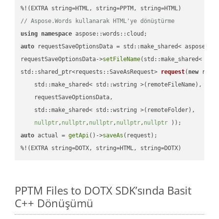
// Aspose.Words kullanarak HTML'ye dönüştürme
using
namespace
auto
 requestSaveOptionsData = std::make_shared< aspose::wo
requestSaveOptionsData->
setFileName
(std::make_shared< std
std::shared_ptr<requests::SaveAsRequest> 
request
(
new
 reque
    std::make_shared< std::wstring >(remoteFileName),

    requestSaveOptionsData,

    std::make_shared< std::wstring >(remoteFolder),

nullptr
,
nullptr
,
nullptr
,
nullptr
,
nullptr
 ))
auto
 actual = 
getApi
()->
saveAs
(request);

%!(EXTRA string=DOTX, string=HTML, string=DOTX)
PPTM Files to DOTX SDK’sında Basit
C++ Dönüşümü