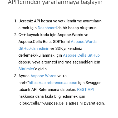
API'lerinden yararlanmaya başlayın
Ücretsiz API kotası ve yetkilendirme ayrıntılarını
almak için
Dashboard
‘da bir hesap oluşturun
C++ kaynak kodu için Aspose.Words ve
Aspose.Cells Bulut SDK’lerini
Aspose.Words
GitHub’dan edinin
ve SDK’yı kendiniz
derlemek/kullanmak için
Aspose.Cells GitHub
deposu veya alternatif indirme seçenekleri için
Sürümler
‘e gidin.
Ayrıca
Aspose.Words
ve <a
href=“
https://apireference.aspose
için Swagger
tabanlı API Referansına da bakın.
REST API
hakkında daha fazla bilgi edinmek için
.cloud/cells/">Aspose.Cells adresini ziyaret edin.