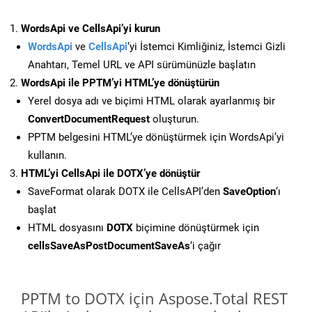
WordsApi ve CellsApi’yi kurun
WordsApi
ve
CellsApi
‘yi İstemci Kimliğiniz, İstemci Gizli
Anahtarı, Temel URL ve API sürümünüzle başlatın
WordsApi ile PPTM’yi HTML’ye dönüştürün
Yerel dosya adı ve biçimi HTML olarak ayarlanmış bir
ConvertDocumentRequest
oluşturun.
PPTM belgesini HTML’ye dönüştürmek için WordsApi’yi
kullanın.
HTML’yi CellsApi ile DOTX’ye dönüştür
SaveFormat olarak DOTX ile CellsAPI’den
SaveOption
‘ı
başlat
HTML dosyasını
DOTX
biçimine dönüştürmek için
cellsSaveAsPostDocumentSaveAs
‘i çağır
PPTM to DOTX için Aspose.Total REST