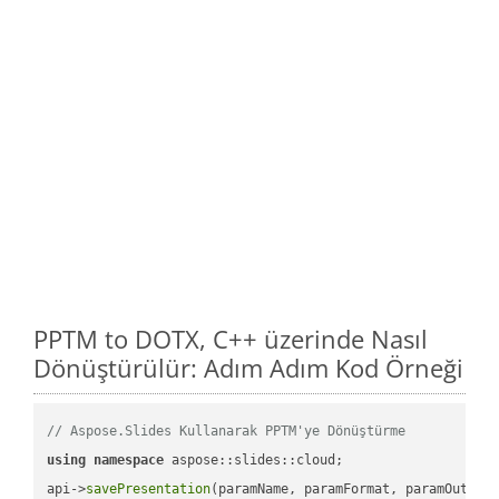
PPTM to DOTX, C++ üzerinde Nasıl
Dönüştürülür: Adım Adım Kod Örneği
// Aspose.Slides Kullanarak PPTM'ye Dönüştürme
using
namespace
 aspose::slides::cloud;            

api->
savePresentation
(paramName, paramFormat, paramOutPat