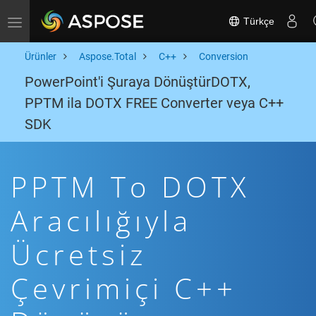
Türkçe
Toggle navigation
Ürünler
Aspose.Total
C++
Conversion
PowerPoint'i Şuraya DönüştürDOTX,
PPTM ila DOTX FREE Converter veya C++
SDK
PPTM To DOTX
Aracılığıyla
Ücretsiz
Çevrimiçi C++