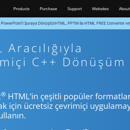
Products
Purchase
Support
Websites
About
PowerPoint'i Şuraya DönüştürHTML, PPTM ila HTML FREE Converter v
Aracılığıyla
rimiçi C++ Dönüşüm
®
t
HTML’in çeşitli popüler formatlar
için ücretsiz çevrimiçi uygulamay
llanın.