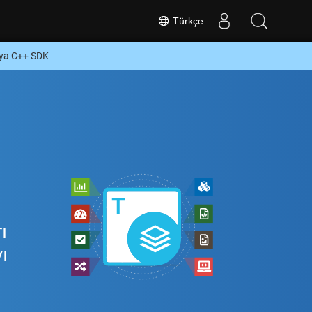
Türkçe
eya C++ SDK
ı
ı