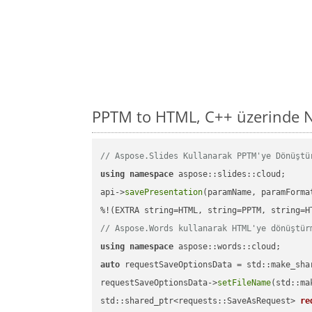
PPTM to HTML, C++ üzerinde N
// Aspose.Slides Kullanarak PPTM'ye Dönüştü
using
namespace
 aspose::slides::cloud;      
api->
savePresentation
(paramName, paramForma
// Aspose.Words kullanarak HTML'ye dönüştür
using
namespace
auto
 requestSaveOptionsData = std::make_sha
requestSaveOptionsData->
setFileName
(std::ma
std::shared_ptr<requests::SaveAsRequest> 
re