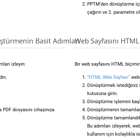
PPTM’den dönüştürme için
çağırın ve 2. parametre o
ştürmenin Basit Adımları
Web Sayfasını HTML
ları izleyin:
Bir web sayfasını HTML biçimin
din.
“HTML Web Sayfası”
web 
Dönüştürmek istediğiniz w
kutusuna girin.
Dönüştürme işlemini başl
 PDF dosyasını cihazınıza
Dönüştürmenin tamamlan
Dönüştürme tamamlandıkt
Bu adımları izleyerek, web
kullanım için kolaylıkla 