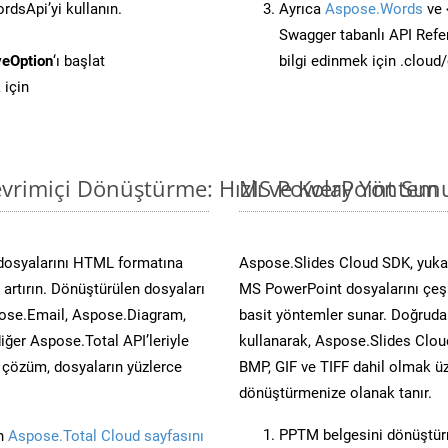
dsApi’yi kullanın.
Ayrıca
Aspose.Words
ve 
Swagger tabanlı API Refe
eOption
‘ı başlat
bilgi edinmek için .cloud
 için
vrimiçi Dönüştürme: Hızlı ve Kolay Yöntem
MS PowerPoint Sunu
 dosyalarını HTML formatına
Aspose.Slides Cloud SDK, yuka
artırın. Dönüştürülen dosyaları
MS PowerPoint dosyalarını çeşit
ose.Email, Aspose.Diagram,
basit yöntemler sunar. Doğrudan
er Aspose.Total API’leriyle
kullanarak, Aspose.Slides Cloud
ü çözüm, dosyaların yüzlerce
BMP, GIF ve TIFF dahil olmak üz
dönüştürmenize olanak tanır.
PPTM belgesini dönüştü
in
Aspose.Total Cloud sayfasını