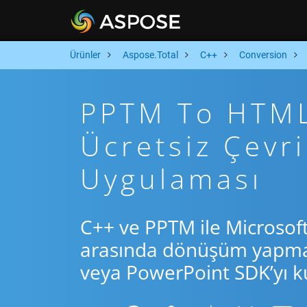
Ürünler
Aspose.Total
C++
Conversion
PPTM To HTML 
Ücretsiz Çev
Uygulaması
C++ ve PPTM ile Microsof
arasında dönüşüm yapmak 
veya PowerPoint SDK’yı ku