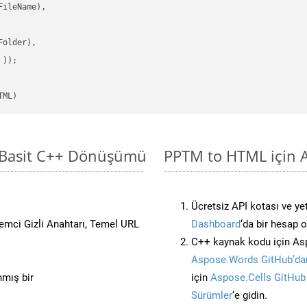
ileName),

older),

 ))
TML)
 Basit C++ Dönüşümü
PPTM to HTML için A
Ücretsiz API kotası ve yet
stemci Gizli Anahtarı, Temel URL
Dashboard
‘da bir hesap 
C++ kaynak kodu için Asp
Aspose.Words GitHub’dan
nmış bir
için
Aspose.Cells GitHub
Sürümler
‘e gidin.