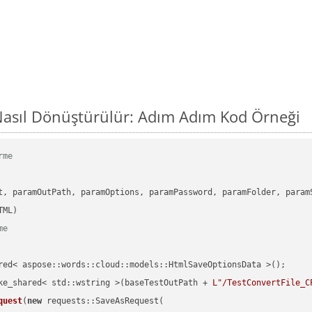
asıl Dönüştürülür: Adım Adım Kod Örneği
rme
      

t, paramOutPath, paramOptions, paramPassword, paramFolder, param
me
red< aspose::words::cloud::models::HtmlSaveOptionsData >();

ke_shared< std::wstring >(baseTestOutPath + 
L"/TestConvertFile_C
quest
(
new
 requests::SaveAsRequest(
