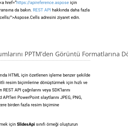
<a href=“
https://apireference.aspose
için
ransına da bakın.
REST API
hakkında daha fazla
/cells/">Aspose.Cells adresini ziyaret edin.
mlarını PPTM’den Görüntü Formatlarına Dö
rıda HTML için özetlenen işleme benzer şekilde
li resim biçimlerine dönüştürmek için hızlı ve
 REST API çağrılarını veya SDK’larını
 API’leri PowerPoint slaytlarını JPEG, PNG,
ere birden fazla resim biçimine
rmek için
SlidesApi
sınıfı örneği oluşturun