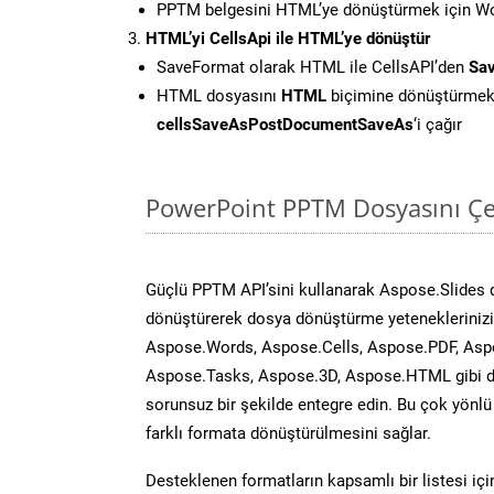
PPTM belgesini HTML’ye dönüştürmek için Wor
HTML’yi CellsApi ile HTML’ye dönüştür
SaveFormat olarak HTML ile CellsAPI’den
Sav
HTML dosyasını
HTML
biçimine dönüştürmek
cellsSaveAsPostDocumentSaveAs
‘i çağır
PowerPoint PPTM Dosyasını Çe
Güçlü PPTM API’sini kullanarak Aspose.Slides
dönüştürerek dosya dönüştürme yeteneklerinizi 
Aspose.Words, Aspose.Cells, Aspose.PDF, Asp
Aspose.Tasks, Aspose.3D, Aspose.HTML gibi diğ
sorunsuz bir şekilde entegre edin. Bu çok yönl
farklı formata dönüştürülmesini sağlar.
Desteklenen formatların kapsamlı bir listesi iç