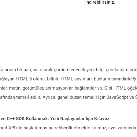
indirebilirsiniz.
alarının bir parçası olarak görüntülenecek yeni bilgi gereksinimlerin
sağlayan HTML 5 olarak bilinir. HTML sayfaları, bunların barındırıldı
ar, metin, görüntüler, animasyonlar, bağlantılar vb. Gibi HTML öğele
tarafından temsil edilir. Ayrıca, genel düzen temsili için JavaScript v
 ve C++ SDK Kullanmak: Yeni Başlayanlar İçin Kılavuz
ud API’nin başlatılmasına rehberlik etmekle kalmaz, aynı zamanda g