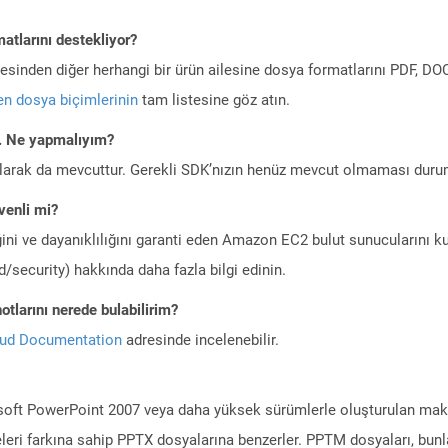
atlarını destekliyor?
ilesinden diğer herhangi bir ürün ailesine dosya formatlarını PDF, 
n dosya biçimlerinin
tam listesine göz atın.
m. Ne yapmalıyım?
larak da mevcuttur. Gerekli SDK’nızın henüz mevcut olmaması duru
enli mi?
ini ve dayanıklılığını garanti eden Amazon EC2 bulut sunucularını ku
/security) hakkında daha fazla bilgi edinin.
tlarını nerede bulabilirim?
oud Documentation
adresinde incelenebilir.
oft PowerPoint 2007 veya daha yüksek sürümlerle oluşturulan makro
eleri farkına sahip PPTX dosyalarına benzerler. PPTM dosyaları, bunl