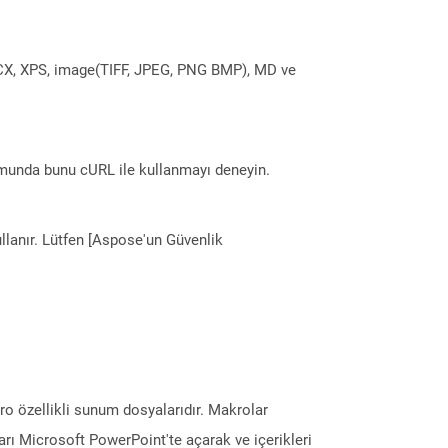
DOCX, XPS, image(TIFF, JPEG, PNG BMP), MD ve
munda bunu cURL ile kullanmayı deneyin.
llanır. Lütfen [Aspose'un Güvenlik
 özellikli sunum dosyalarıdır. Makrolar
arı Microsoft PowerPoint'te açarak ve içerikleri