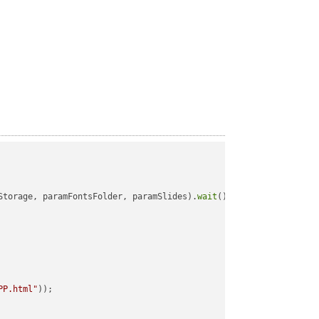
Storage, paramFontsFolder, paramSlides).
wait
();

PP.html"