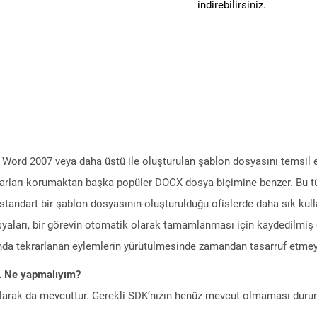
indirebilirsiniz.
 Word 2007 veya daha üstü ile oluşturulan şablon dosyasını temsil
yarları korumaktan başka popüler DOCX dosya biçimine benzer. Bu tür b
standart bir şablon dosyasının oluşturulduğu ofislerde daha sık kull
dosyaları, bir görevin otomatik olarak tamamlanması için kaydedilmiş
da tekrarlanan eylemlerin yürütülmesinde zamandan tasarruf etmey
m. Ne yapmalıyım?
larak da mevcuttur. Gerekli SDK’nızın henüz mevcut olmaması duru