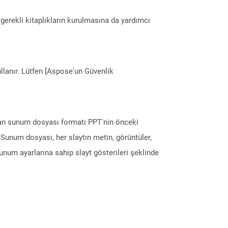
erekli kitaplıkların kurulmasına da yardımcı
llanır. Lütfen [Aspose'un Güvenlik
olan sunum dosyası formatı PPT'nin önceki
num dosyası, her slaytın metin, görüntüler,
unum ayarlarına sahip slayt gösterileri şeklinde