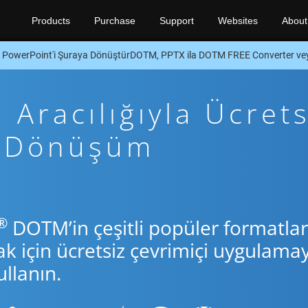
Products
Purchase
Support
Websites
About
PowerPoint'i Şuraya DönüştürDOTM, PPTX ila DOTM FREE Converter v
Aracılığıyla Ücrets
+ Dönüşüm
®
DOTM’in çeşitli popüler formatlar
için ücretsiz çevrimiçi uygulamay
llanın.