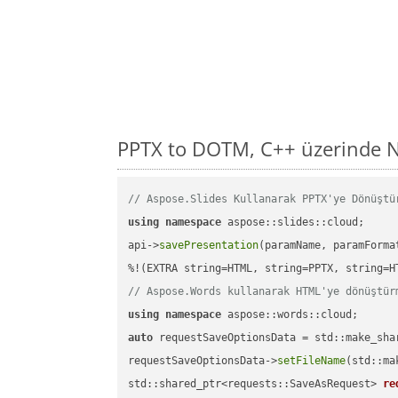
PPTX to DOTM, C++ üzerinde N
// Aspose.Slides Kullanarak PPTX'ye Dönüştü
using
namespace
 aspose::slides::cloud;      
api->
savePresentation
(paramName, paramForma
// Aspose.Words kullanarak HTML'ye dönüştür
using
namespace
auto
 requestSaveOptionsData = std::make_sha
requestSaveOptionsData->
setFileName
(std::ma
std::shared_ptr<requests::SaveAsRequest> 
re