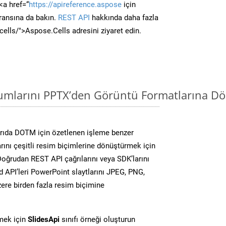
<a href=“
https://apireference.aspose
için
ransına da bakın.
REST API
hakkında daha fazla
/cells/">Aspose.Cells adresini ziyaret edin.
mlarını PPTX’den Görüntü Formatlarına Dö
rıda DOTM için özetlenen işleme benzer
ını çeşitli resim biçimlerine dönüştürmek için
 Doğrudan REST API çağrılarını veya SDK’larını
 API’leri PowerPoint slaytlarını JPEG, PNG,
ere birden fazla resim biçimine
mek için
SlidesApi
sınıfı örneği oluşturun