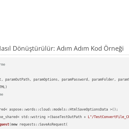
asıl Dönüştürülür: Adım Adım Kod Örneği
rme
      

t, paramOutPath, paramOptions, paramPassword, paramFolder, param
me
red< aspose::words::cloud::models::HtmlSaveOptionsData >();

ke_shared< std::wstring >(baseTestOutPath + 
L"/TestConvertFile_C
quest
(
new
 requests::SaveAsRequest(
