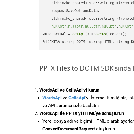
    std::make_shared< std::wstring >(remoteF
    requestSaveOptionsData,

    std::make_shared< std::wstring >(remoteF
nullptr
,
nullptr
,
nullptr
,
nullptr
,
nullptr
auto
 actual = 
getApi
()->
saveAs
(request);

%!(EXTRA string=DOTM, string=HTML, string=D
PPTX Files to DOTM SDK’sında
WordsApi ve CellsApi’yi kurun
WordsApi
ve
CellsApi
‘yi İstemci Kimliğiniz, İ
ve API sürümünüzle başlatın
WordsApi ile PPTX’yi HTML’ye dönüştürün
Yerel dosya adı ve biçimi HTML olarak ayarla
ConvertDocumentRequest
oluşturun.