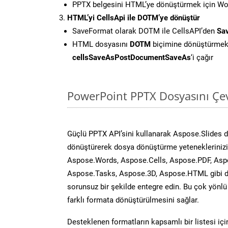
PPTX belgesini HTML’ye dönüştürmek için Word
HTML’yi CellsApi ile DOTM’ye dönüştür
SaveFormat olarak DOTM ile CellsAPI’den
Sa
HTML dosyasını
DOTM
biçimine dönüştürmek
cellsSaveAsPostDocumentSaveAs
‘i çağır
PowerPoint PPTX Dosyasını Çev
Güçlü PPTX API’sini kullanarak Aspose.Slides 
dönüştürerek dosya dönüştürme yeteneklerinizi 
Aspose.Words, Aspose.Cells, Aspose.PDF, Asp
Aspose.Tasks, Aspose.3D, Aspose.HTML gibi diğ
sorunsuz bir şekilde entegre edin. Bu çok yönl
farklı formata dönüştürülmesini sağlar.
Desteklenen formatların kapsamlı bir listesi iç