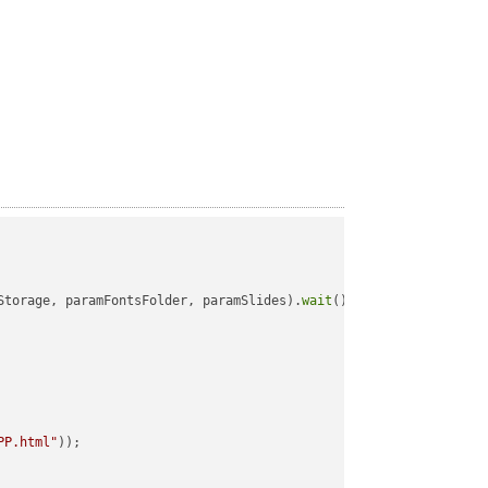
Storage, paramFontsFolder, paramSlides).
wait
();

PP.html"