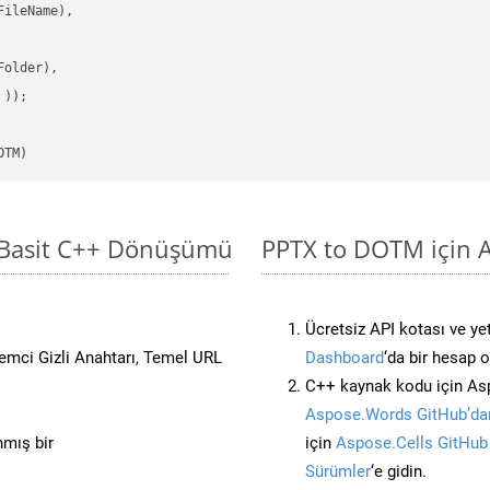
ileName),

older),

 ))
OTM)
 Basit C++ Dönüşümü
PPTX to DOTM için A
Ücretsiz API kotası ve yet
stemci Gizli Anahtarı, Temel URL
Dashboard
‘da bir hesap 
C++ kaynak kodu için Asp
Aspose.Words GitHub’dan
nmış bir
için
Aspose.Cells GitHub
Sürümler
‘e gidin.