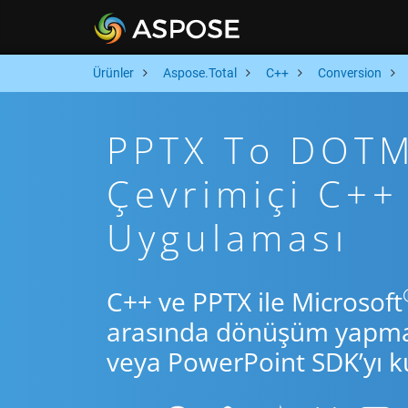
Ürünler
Aspose.Total
C++
Conversion
PPTX To DOTM 
Çevrimiçi C+
Uygulaması
C++ ve PPTX ile Microsoft
arasında dönüşüm yapmak 
veya PowerPoint SDK’yı ku