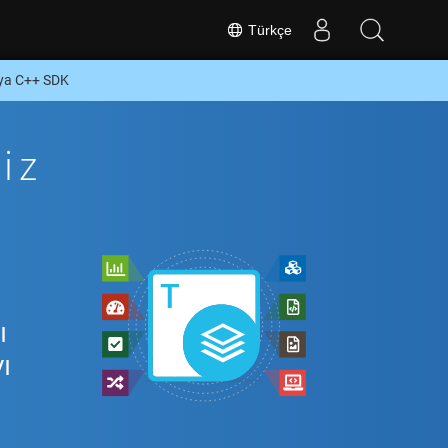
Türkçe
eya C++ SDK
iz
ı
ı