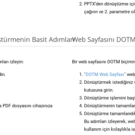
PPTX’den dönüştürme için
çağırın ve 2. parametre o
ştürmenin Basit Adımları
Web Sayfasını DOT
arı izleyin:
Bir web sayfasını DOTM biçimin
in.
“DOTM Web Sayfası”
web 
Dönüştürmek istediğiniz w
kutusuna girin.
Dönüştürme işlemini başl
 PDF dosyasını cihazınıza
Dönüştürmenin tamamlan
Dönüştürme tamamlandıkt
Bu adımları izleyerek, web
kullanım için kolaylıkla 