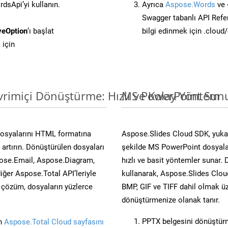
sApi’yi kullanın.
Ayrıca
Aspose.Words
ve 
Swagger tabanlı API Refe
veOption
‘ı başlat
bilgi edinmek için .cloud
 için
rimiçi Dönüştürme: Hızlı ve Kolay Yöntem
MS PowerPoint Sunu
dosyalarını HTML formatına
Aspose.Slides Cloud SDK, yuka
artırın. Dönüştürülen dosyaları
şekilde MS PowerPoint dosyalar
ose.Email, Aspose.Diagram,
hızlı ve basit yöntemler sunar.
er Aspose.Total API’leriyle
kullanarak, Aspose.Slides Cloud
ü çözüm, dosyaların yüzlerce
BMP, GIF ve TIFF dahil olmak üz
dönüştürmenize olanak tanır.
PPTX belgesini dönüştür
in
Aspose.Total Cloud sayfasını