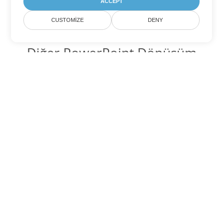
ACCEPT
CUSTOMIZE
DENY
Diğer PowerPoint Dönüşüm
Seçenekleri
PPTX'yi DOC'ye dönüştür
DOC:
Microsoft Word Binary Format
PPTX'yi DOT'ye dönüştür
DOT:
Microsoft Word Template Files
PPTX'yi DOCX'ye dönüştür
DOCX:
Office 2007+ Word Document
PPTX'yi DOCM'ye dönüştür