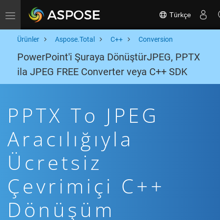
Türkçe
Toggle navigation
Ürünler
Aspose.Total
C++
Conversion
PowerPoint'i Şuraya DönüştürJPEG, PPTX
ila JPEG FREE Converter veya C++ SDK
PPTX To JPEG
Aracılığıyla
Ücretsiz
Çevrimiçi C++
Dönüşüm