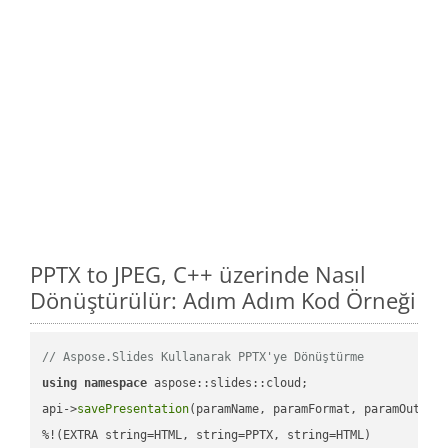
PPTX to JPEG, C++ üzerinde Nasıl
Dönüştürülür: Adım Adım Kod Örneği
// Aspose.Slides Kullanarak PPTX'ye Dönüştürme
using
namespace
 aspose::slides::cloud;            

api->
savePresentation
(paramName, paramFormat, paramOutPat