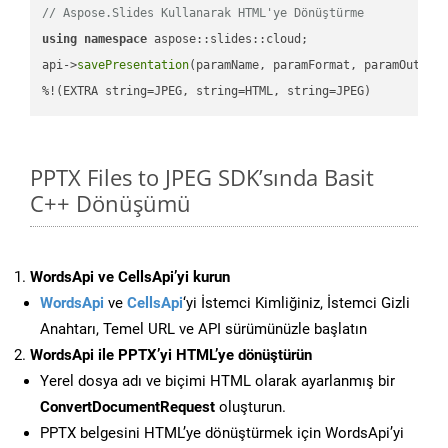
// Aspose.Slides Kullanarak HTML'ye Dönüştürme
using
namespace
 aspose::slides::cloud;            

api->
savePresentation
(paramName, paramFormat, paramOutPat
%!(EXTRA string=JPEG, string=HTML, string=JPEG)
PPTX Files to JPEG SDK’sında Basit
C++ Dönüşümü
WordsApi ve CellsApi’yi kurun
WordsApi
ve
CellsApi
‘yi İstemci Kimliğiniz, İstemci Gizli
Anahtarı, Temel URL ve API sürümünüzle başlatın
WordsApi ile PPTX’yi HTML’ye dönüştürün
Yerel dosya adı ve biçimi HTML olarak ayarlanmış bir
ConvertDocumentRequest
oluşturun.
PPTX belgesini HTML’ye dönüştürmek için WordsApi’yi