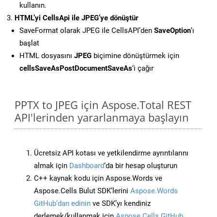
kullanın.
HTML’yi CellsApi ile JPEG’ye dönüştür
SaveFormat olarak JPEG ile CellsAPI’den
SaveOption
‘ı
başlat
HTML dosyasını
JPEG
biçimine dönüştürmek için
cellsSaveAsPostDocumentSaveAs
‘i çağır
PPTX to JPEG için Aspose.Total REST
API'lerinden yararlanmaya başlayın
Ücretsiz API kotası ve yetkilendirme ayrıntılarını
almak için
Dashboard
‘da bir hesap oluşturun
C++ kaynak kodu için Aspose.Words ve
Aspose.Cells Bulut SDK’lerini
Aspose.Words
GitHub’dan edinin
ve SDK’yı kendiniz
derlemek/kullanmak için
Aspose.Cells GitHub