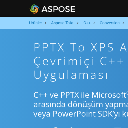
Ürünler
Aspose.Total
C++
Conversion
PPTX To XPS Ar
Çevrimiçi C+
Uygulaması
C++ ve PPTX ile Microsoft
arasında dönüşüm yapmak 
veya PowerPoint SDK’yı ku