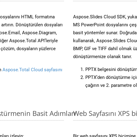
dosyalarını HTML formatına
Aspose.Slides Cloud SDK, yukar
artırın. Dönüştürülen dosyaları
MS PowerPoint dosyalarını çeşit
ose.Email, Aspose.Diagram,
basit yöntemler sunar. Doğrudan
er Aspose.Total API’leriyle
kullanarak, Aspose.Slides Cloud
ü çözüm, dosyaların yüzlerce
BMP, GIF ve TIFF dahil olmak üz
dönüştürmenize olanak tanır.
PPTX belgesini dönüştür
in
Aspose.Total Cloud sayfasını
PPTX’den dönüştürme için
çağırın ve 2. parametre o
ştürmenin Basit Adımları
Web Sayfasını XPS 
arı izleyin:
Bir web sayfasını XPS biçimine 