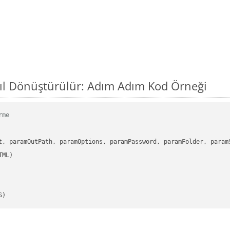
ıl Dönüştürülür: Adım Adım Kod Örneği
rme
      

t, paramOutPath, paramOptions, paramPassword, paramFolder, param
S)