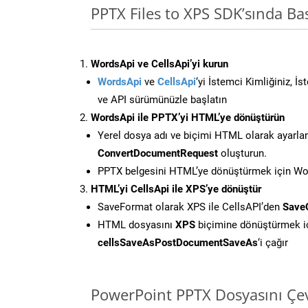
PPTX Files to XPS SDK’sında 
WordsApi ve CellsApi’yi kurun
WordsApi
ve
CellsApi
‘yi İstemci Kimliğiniz, İ
ve API sürümünüzle başlatın
WordsApi ile PPTX’yi HTML’ye dönüştürün
Yerel dosya adı ve biçimi HTML olarak ayarla
ConvertDocumentRequest
oluşturun.
PPTX belgesini HTML’ye dönüştürmek için Word
HTML’yi CellsApi ile XPS’ye dönüştür
SaveFormat olarak XPS ile CellsAPI’den
Save
HTML dosyasını
XPS
biçimine dönüştürmek i
cellsSaveAsPostDocumentSaveAs
‘i çağır
PowerPoint PPTX Dosyasını Çev