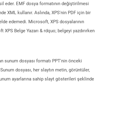
il eder. EMF dosya formatının değiştirilmesi
nde XML kullanır. Aslında, XPS'nin PDF için bir
elde edemedi. Microsoft, XPS dosyalarının
ft XPS Belge Yazarı & rdquo; belgeyi yazdırırken
olan sunum dosyası formatı PPT'nin önceki
num dosyası, her slaytın metin, görüntüler,
unum ayarlarına sahip slayt gösterileri şeklinde