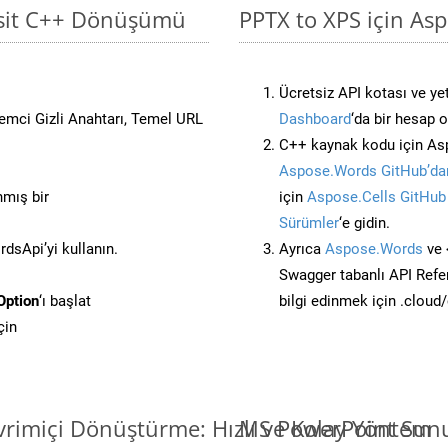
Basit C++ Dönüşümü
PPTX to XPS için As
Ücretsiz API kotası ve yet
stemci Gizli Anahtarı, Temel URL
Dashboard
‘da bir hesap 
C++ kaynak kodu için Asp
Aspose.Words GitHub’dan
nmış bir
için
Aspose.Cells GitHub
Sürümler
‘e gidin.
sApi’yi kullanın.
Ayrıca
Aspose.Words
ve 
Swagger tabanlı API Refe
Option
‘ı başlat
bilgi edinmek için .cloud
çin
rimiçi Dönüştürme: Hızlı ve Kolay Yöntem
MS PowerPoint Sunu