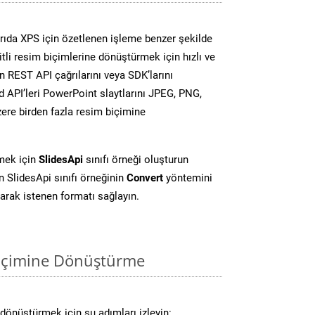
ıda XPS için özetlenen işleme benzer şekilde
li resim biçimlerine dönüştürmek için hızlı ve
 REST API çağrılarını veya SDK’larını
 API’leri PowerPoint slaytlarını JPEG, PNG,
ere birden fazla resim biçimine
mek için
SlidesApi
sınıfı örneği oluşturun
 SlidesApi sınıfı örneğinin
Convert
yöntemini
larak istenen formatı sağlayın.
biçimine Dönüştürme
dönüştürmek için şu adımları izleyin: