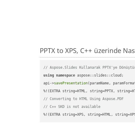
PPTX to XPS, C++ üzerinde Nas
// Aspose.Slides Kullanarak PPTX'ye Dönüştü
using
namespace
 aspose::slides::cloud;      
api->
savePresentation
(paramName, paramForma
// Converting to HTML Using Aspose.PDF
// C++ SKD is not available
%!(EXTRA string=XPS, string=HTML, string=XP