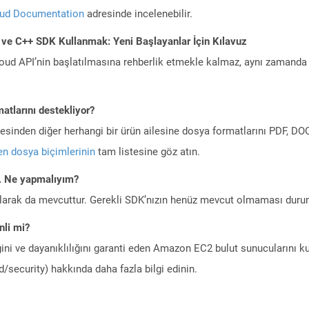
oud Documentation
adresinde incelenebilir.
 ve C++ SDK Kullanmak: Yeni Başlayanlar İçin Kılavuz
ud API’nin başlatılmasına rehberlik etmekle kalmaz, aynı zamanda g
atlarını destekliyor?
ilesinden diğer herhangi bir ürün ailesine dosya formatlarını PDF, 
n dosya biçimlerinin
tam listesine göz atın.
m. Ne yapmalıyım?
larak da mevcuttur. Gerekli SDK’nızın henüz mevcut olmaması duru
li mi?
ini ve dayanıklılığını garanti eden Amazon EC2 bulut sunucularını ku
/security) hakkında daha fazla bilgi edinin.