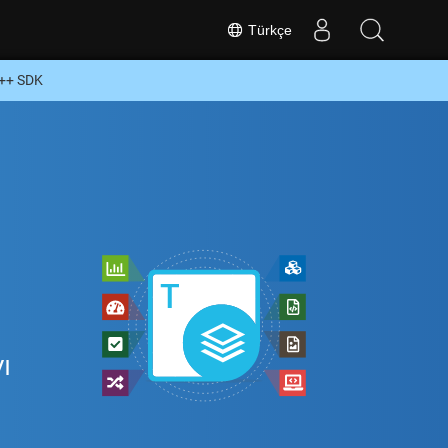
Türkçe
C++ SDK
ı