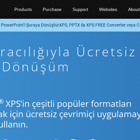
Products
Purchase
Support
Websites
About
PowerPoint'i Şuraya DönüştürXPS, PPTX ila XPS FREE Converter veya 
acılığıyla Ücretsiz
+ Dönüşüm
®
XPS’in çeşitli popüler formatları
için ücretsiz çevrimiçi uygulamay
llanın.