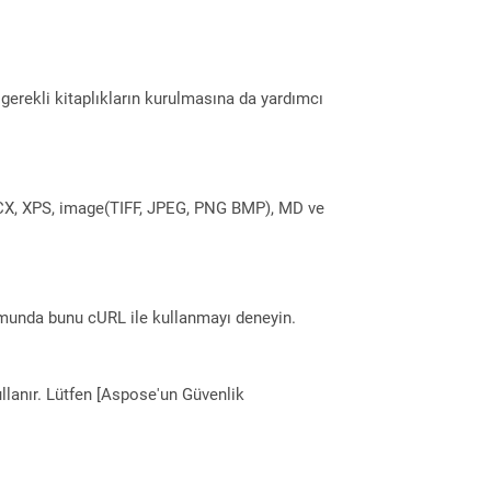
erekli kitaplıkların kurulmasına da yardımcı
DOCX, XPS, image(TIFF, JPEG, PNG BMP), MD ve
munda bunu cURL ile kullanmayı deneyin.
llanır. Lütfen [Aspose'un Güvenlik