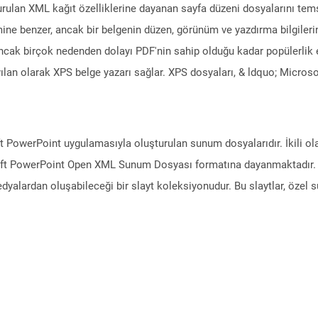
rulan XML kağıt özelliklerine dayanan sayfa düzeni dosyalarını tems
mine benzer, ancak bir belgenin düzen, görünüm ve yazdırma bilgileri
ncak birçok nedenden dolayı PDF'nin sahip olduğu kadar popülerlik 
lan olarak XPS belge yazarı sağlar. XPS dosyaları, & ldquo; Microso
ft PowerPoint uygulamasıyla oluşturulan sunum dosyalarıdır. İkili 
t PowerPoint Open XML Sunum Dosyası formatına dayanmaktadır. Su
yalardan oluşabileceği bir slayt koleksiyonudur. Bu slaytlar, özel s