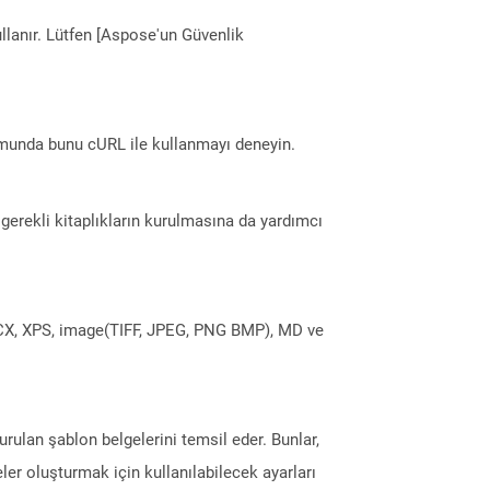
llanır. Lütfen [Aspose'un Güvenlik
munda bunu cURL ile kullanmayı deneyin.
erekli kitaplıkların kurulmasına da yardımcı
DOCX, XPS, image(TIFF, JPEG, PNG BMP), MD ve
ulan şablon belgelerini temsil eder. Bunlar,
er oluşturmak için kullanılabilecek ayarları