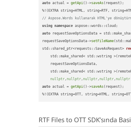
auto
 actual = 
getApi
()->
saveAs
(request);

// Aspose.Words kullanarak HTML'ye dönüştür
using
namespace
auto
 requestSaveOptionsData = std::make_sha
requestSaveOptionsData->
setFileName
(std::ma
std::shared_ptr<requests::SaveAsRequest> 
re
    std::make_shared< std::wstring >(remoteF
    requestSaveOptionsData,

    std::make_shared< std::wstring >(remoteF
nullptr
,
nullptr
,
nullptr
,
nullptr
,
nullptr
auto
 actual = 
getApi
()->
saveAs
(request);

%!(EXTRA string=OTT, string=HTML, string=OT
RTF Files to OTT SDK’sında B