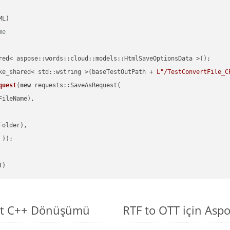
me
red< aspose::words::cloud::models::HtmlSaveOptionsData >();

ke_shared< std::wstring >(baseTestOutPath + 
L"/TestConvertFile_C
quest
(
new
 requests::SaveAsRequest(

ileName),

older),

 ))
T)
asit C++ Dönüşümü
RTF to OTT için Asp