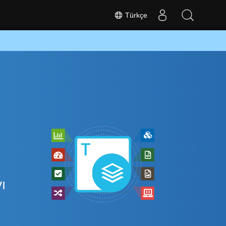
Türkçe
ı