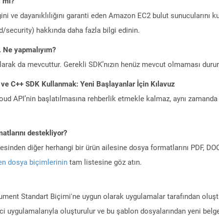
i mi?
ini ve dayanıklılığını garanti eden Amazon EC2 bulut sunucularını ku
/security) hakkında daha fazla bilgi edinin.
m. Ne yapmalıyım?
larak da mevcuttur. Gerekli SDK’nızın henüz mevcut olmaması duru
 ve C++ SDK Kullanmak: Yeni Başlayanlar İçin Kılavuz
ud API’nin başlatılmasına rehberlik etmekle kalmaz, aynı zamanda g
atlarını destekliyor?
ilesinden diğer herhangi bir ürün ailesine dosya formatlarını PDF, 
n dosya biçimlerinin
tam listesine göz atın.
ment Standart Biçimi'ne uygun olarak uygulamalar tarafından oluştur
i uygulamalarıyla oluşturulur ve bu şablon dosyalarından yeni belgel