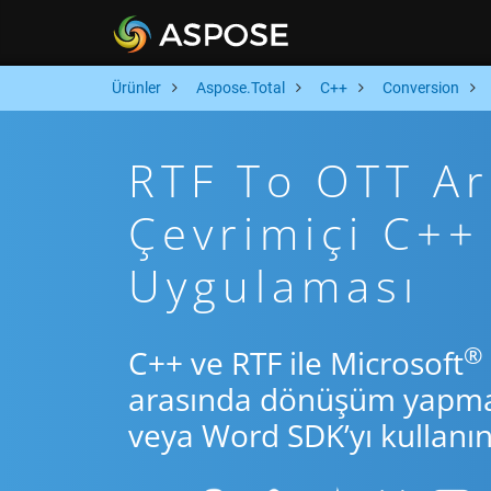
Ürünler
Aspose.Total
C++
Conversion
RTF To OTT Ara
Çevrimiçi C+
Uygulaması
®
C++ ve RTF ile Microsoft
arasında dönüşüm yapmak 
veya Word SDK’yı kullanın