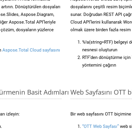
artırın. Dönüştürülen dosyaları
dosyalarını çeşitli resim biçim
se.Slides, Aspose.Diagram,
sunar. Doğrudan REST API çağrı
er Aspose.Total API’leriyle
Cloud API’lerini kullanarak Wor
ü çözüm, dosyaların yüzlerce
olmak üzere birden fazla resim 
%!a(string=RTF) belgeyi 
nesnesi oluşturun
in
Aspose.Total Cloud sayfasını
RTF’den dönüştürme için 
yöntemini çağırın
türmenin Basit Adımları
Web Sayfasını OTT 
rı izleyin:
Bir web sayfasını OTT biçimine 
n.
“OTT Web Sayfası”
web si