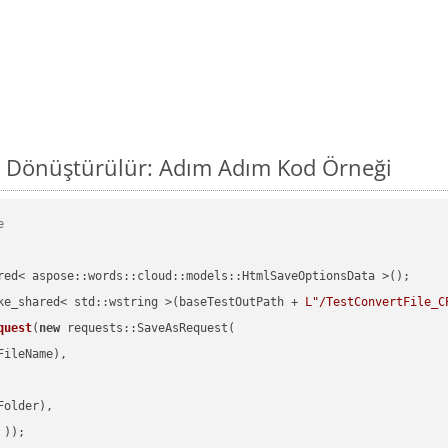
l Dönüştürülür: Adım Adım Kod Örneği
e
red< aspose::words::cloud::models::HtmlSaveOptionsData >();

ke_shared< std::wstring >(baseTestOutPath + 
L"/TestConvertFile_C
quest
(
new
 requests::SaveAsRequest(

ileName),

older),

 ))