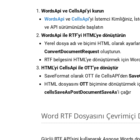
WordsApi ve CellsApi’yi kurun
WordsApi
ve
CellsApi
‘yi İstemci Kimliğiniz, İ
ve API sürümünüzle başlatın
WordsApi ile RTF’yi HTML’ye dönüştürün
Yerel dosya adı ve biçimi HTML olarak ayarla
ConvertDocumentRequest
oluşturun.
RTF belgesini HTML’ye dönüştürmek için Words
HTML’yi CellsApi ile OTT’ye dönüştür
SaveFormat olarak OTT ile CellsAPI’den
Save
HTML dosyasını
OTT
biçimine dönüştürmek i
cellsSaveAsPostDocumentSaveAs
‘i çağır
Word RTF Dosyasını Çevrimiçi 
Güçlü RTF API’sini kullanarak Aspose.Words d