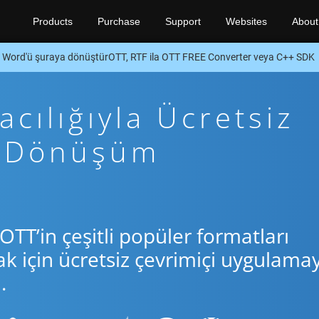
Products
Purchase
Support
Websites
About
Word'ü şuraya dönüştürOTT, RTF ila OTT FREE Converter veya C++ SDK
cılığıyla Ücretsiz
+ Dönüşüm
OTT’in çeşitli popüler formatları
için ücretsiz çevrimiçi uygulamay
.