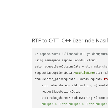
RTF to OTT, C++ üzerinde Nası
// Aspose.Words kullanarak RTF'ye dönüştürm
using
namespace
auto
 requestSaveOptionsData = std::make_sha
requestSaveOptionsData->
setFileName
(std::ma
std::shared_ptr<requests::SaveAsRequest> 
re
    std::make_shared< std::wstring >(remoteF
    requestSaveOptionsData,

    std::make_shared< std::wstring >(remoteF
nullptr
,
nullptr
,
nullptr
,
nullptr
,
nullptr