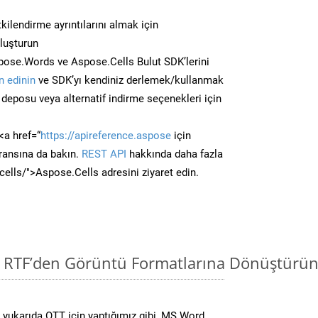
kilendirme ayrıntılarını almak için
oluşturun
ose.Words ve Aspose.Cells Bulut SDK’lerini
 edinin
ve SDK’yı kendiniz derlemek/kullanmak
deposu veya alternatif indirme seçenekleri için
<a href=“
https://apireference.aspose
için
ransına da bakın.
REST API
hakkında daha fazla
/cells/">Aspose.Cells adresini ziyaret edin.
i RTF’den Görüntü Formatlarına Dönüştürün
yukarıda OTT için yaptığımız gibi, MS Word