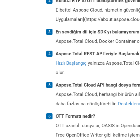
Bulutta RTF to OTT dönüştürmek güvenl
Elbette! Aspose Cloud, hizmetin güvenliğ
Uygulamaları](https://about.aspose.cloud
En sevdiğim dil için SDK'yı bulamıyoru
Aspose.Total Cloud, Docker Container o
Aspose.Total REST API'leriyle Başlamak
Hızlı Başlangıç
yalnızca Aspose.Total Clo
olur.
Aspose.Total Cloud API hangi dosya form
Aspose.Total Cloud, herhangi bir ürün a
daha fazlasına dönüştürebilir.
Desteklene
OTT Formatı nedir?
OTT uzantılı dosyalar, OASIS'in Opendocu
Free OpenOffice Writer gibi kelime işlemc