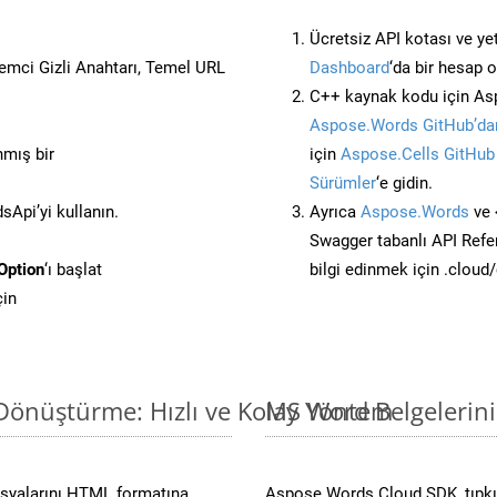
Ücretsiz API kotası ve yet
stemci Gizli Anahtarı, Temel URL
Dashboard
‘da bir hesap 
C++ kaynak kodu için Asp
Aspose.Words GitHub’dan
nmış bir
için
Aspose.Cells GitHub
Sürümler
‘e gidin.
Api’yi kullanın.
Ayrıca
Aspose.Words
ve 
Swagger tabanlı API Refe
Option
‘ı başlat
bilgi edinmek için .cloud
çin
Dönüştürme: Hızlı ve Kolay Yöntem
MS Word Belgelerin
osyalarını HTML formatına
Aspose.Words Cloud SDK, tıpkı 