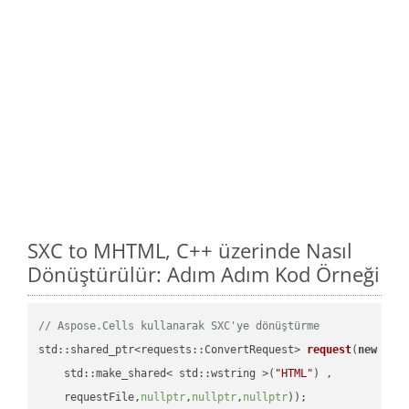
SXC to MHTML, C++ üzerinde Nasıl
Dönüştürülür: Adım Adım Kod Örneği
// Aspose.Cells kullanarak SXC'ye dönüştürme
std::shared_ptr<requests::ConvertRequest> 
request
(
new
 requ
    std::make_shared< std::wstring >(
"HTML"
) ,        

    requestFile,
nullptr
,
nullptr
,
nullptr
))