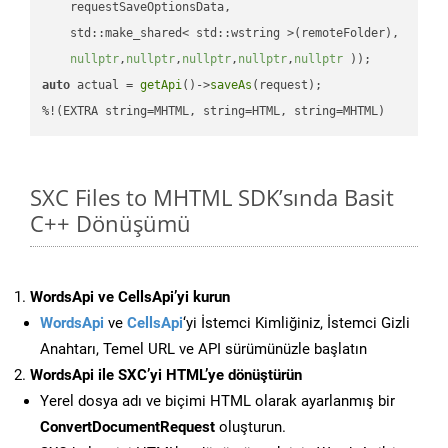
    requestSaveOptionsData,

    std::make_shared< std::wstring >(remoteFolder),

nullptr
,
nullptr
,
nullptr
,
nullptr
,
nullptr
 ))
auto
 actual = 
getApi
()->
saveAs
(request);

%!(EXTRA string=MHTML, string=HTML, string=MHTML)
SXC Files to MHTML SDK’sında Basit
C++ Dönüşümü
WordsApi ve CellsApi’yi kurun
WordsApi
ve
CellsApi
‘yi İstemci Kimliğiniz, İstemci Gizli
Anahtarı, Temel URL ve API sürümünüzle başlatın
WordsApi ile SXC’yi HTML’ye dönüştürün
Yerel dosya adı ve biçimi HTML olarak ayarlanmış bir
ConvertDocumentRequest
oluşturun.