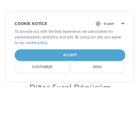
COOKIE NOTICE
To provide you with the best experience, we use cookies for
personalization, analytics, and ads. By using our site, you agree
to
our cookie policy
.
ACCEPT
CUSTOMIZE
DENY
Diğer Excel Dönüşüm
Seçenekleri
SXC'yi DOC'ye dönüştür
DOC:
Microsoft Word Binary Format
SXC'yi DOT'ye dönüştür