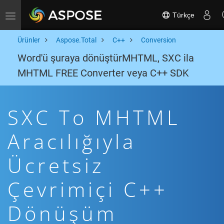
Türkçe
Toggle navigation
Ürünler
Aspose.Total
C++
Conversion
Word'ü şuraya dönüştürMHTML, SXC ila
MHTML FREE Converter veya C++ SDK
SXC To MHTML
Aracılığıyla
Ücretsiz
Çevrimiçi C++
Dönüşüm