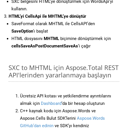
SXC belgesini HTML’ye dönüştürmek için WordsApi’yi
kullanın.
HTML’yi CellsApi ile MHTML’ye dönüştür
SaveFormat olarak MHTML ile CellsAPI’den
SaveOption
‘ı başlat
HTML dosyasını
MHTML
biçimine dönüştürmek için
cellsSaveAsPostDocumentSaveAs
‘i çağır
SXC to MHTML için Aspose.Total REST
API'lerinden yararlanmaya başlayın
Ücretsiz API kotası ve yetkilendirme ayrıntılarını
almak için
Dashboard
‘da bir hesap oluşturun
C++ kaynak kodu için Aspose.Words ve
Aspose.Cells Bulut SDK’lerini
Aspose.Words
GitHub’dan edinin
ve SDK’yı kendiniz