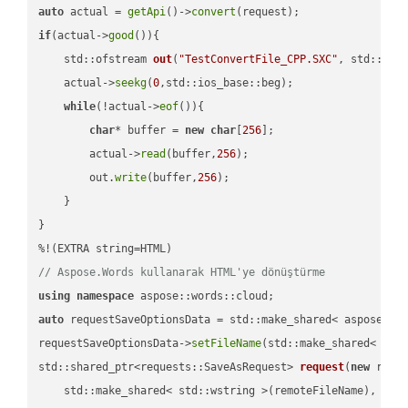
auto
 actual = 
getApi
()->
convert
if
(actual->
good
()){

std::ofstream 
out
(
"TestConvertFile_CPP.SXC"
, std::ist
    actual->
seekg
(
0
,std::ios_base::beg);

while
(!actual->
eof
()){

char
* buffer = 
new
char
[
256
];

        actual->
read
(buffer,
256
);

        out.
write
(buffer,
256
);

    }

}

// Aspose.Words kullanarak HTML'ye dönüştürme
using
namespace
auto
 requestSaveOptionsData = std::make_shared< aspose::wo
requestSaveOptionsData->
setFileName
(std::make_shared< std
std::shared_ptr<requests::SaveAsRequest> 
request
(
new
 reque
    std::make_shared< std::wstring >(remoteFileName),
