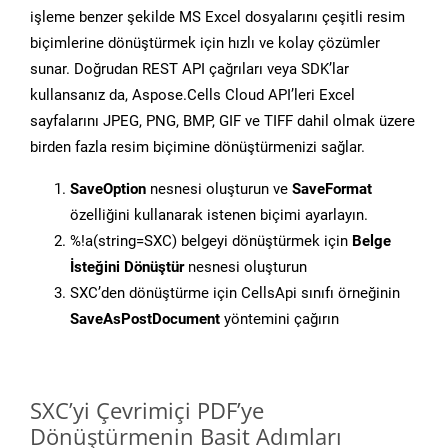
işleme benzer şekilde MS Excel dosyalarını çeşitli resim
biçimlerine dönüştürmek için hızlı ve kolay çözümler
sunar. Doğrudan REST API çağrıları veya SDK’lar
kullansanız da, Aspose.Cells Cloud API’leri Excel
sayfalarını JPEG, PNG, BMP, GIF ve TIFF dahil olmak üzere
birden fazla resim biçimine dönüştürmenizi sağlar.
SaveOption
nesnesi oluşturun ve
SaveFormat
özelliğini kullanarak istenen biçimi ayarlayın.
%!a(string=SXC) belgeyi dönüştürmek için
Belge
İsteğini Dönüştür
nesnesi oluşturun
SXC’den dönüştürme için CellsApi sınıfı örneğinin
SaveAsPostDocument
yöntemini çağırın
SXC’yi Çevrimiçi PDF’ye
Dönüştürmenin Basit Adımları