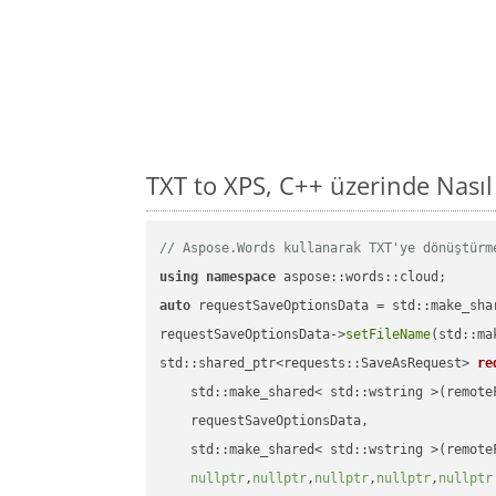
TXT to XPS, C++ üzerinde Nası
// Aspose.Words kullanarak TXT'ye dönüştürm
using
namespace
auto
 requestSaveOptionsData = std::make_sha
requestSaveOptionsData->
setFileName
(std::ma
std::shared_ptr<requests::SaveAsRequest> 
re
    std::make_shared< std::wstring >(remoteF
    requestSaveOptionsData,

    std::make_shared< std::wstring >(remoteF
nullptr
,
nullptr
,
nullptr
,
nullptr
,
nullptr