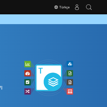
Türkçe
ı