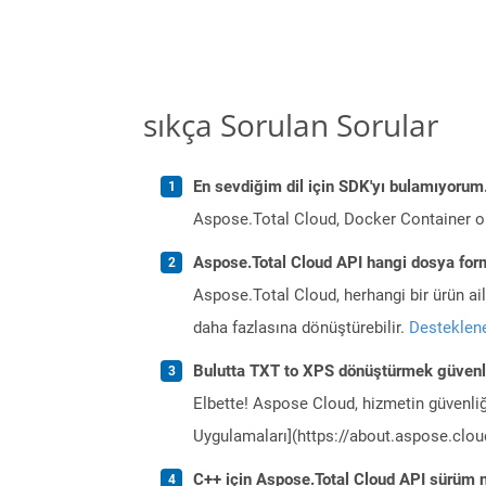
sıkça Sorulan Sorular
En sevdiğim dil için SDK'yı bulamıyoru
Aspose.Total Cloud, Docker Container o
Aspose.Total Cloud API hangi dosya form
Aspose.Total Cloud, herhangi bir ürün a
daha fazlasına dönüştürebilir.
Desteklene
Bulutta TXT to XPS dönüştürmek güvenl
Elbette! Aspose Cloud, hizmetin güvenliğ
Uygulamaları](https://about.aspose.cloud
C++ için Aspose.Total Cloud API sürüm no