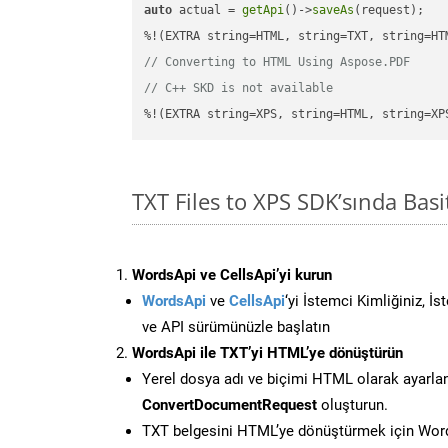
auto
 actual = 
getApi
()->
saveAs
(request);

// Converting to HTML Using Aspose.PDF
// C++ SKD is not available
%!(EXTRA string=XPS, string=HTML, string=XP
TXT Files to XPS SDK’sında Ba
WordsApi ve CellsApi’yi kurun
WordsApi
ve
CellsApi
‘yi İstemci Kimliğiniz, İ
ve API sürümünüzle başlatın
WordsApi ile TXT’yi HTML’ye dönüştürün
Yerel dosya adı ve biçimi HTML olarak ayarla
ConvertDocumentRequest
oluşturun.
TXT belgesini HTML’ye dönüştürmek için Words