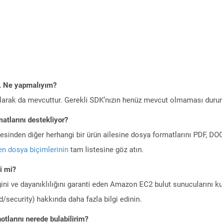
m. Ne yapmalıyım?
larak da mevcuttur. Gerekli SDK’nızın henüz mevcut olmaması duru
atlarını destekliyor?
ilesinden diğer herhangi bir ürün ailesine dosya formatlarını PDF, 
n dosya biçimlerinin
tam listesine göz atın.
i mi?
ini ve dayanıklılığını garanti eden Amazon EC2 bulut sunucularını ku
/security) hakkında daha fazla bilgi edinin.
tlarını nerede bulabilirim?