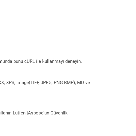
munda bunu cURL ile kullanmayı deneyin.
DOCX, XPS, image(TIFF, JPEG, PNG BMP), MD ve
llanır. Lütfen [Aspose'un Güvenlik