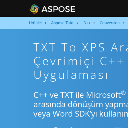
Ürünler
Aspose.Total
C++
Conversion
TXT To XPS Ara
Çevrimiçi C+
Uygulaması
®
C++ ve TXT ile Microsoft
arasında dönüşüm yapmak 
veya Word SDK’yı kullanın