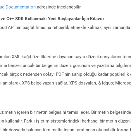
oud Documentation
adresinde incelenebilir.
 ve C++ SDK Kullanmak: Yeni Başlayanlar İçin Kılavuz
ud API’nin başlatılmasına rehberlik etmekle kalmaz, aynı zamanda g
rulan XML kağıt özelliklerine dayanan sayfa düzeni dosyalarını tems
mine benzer, ancak bir belgenin düzen, görünüm ve yazdırma bilgileri
ncak birçok nedenden dolayı PDF'nin sahip olduğu kadar popülerlik 
lan olarak XPS belge yazarı sağlar. XPS dosyaları, & ldquo; Microso
düz metin içeren bir metin belgesini temsil eder. Bir metin belgesindek
in kullanılır. Farklı işletim sistemlerindeki herhangi bir metin düz
yle bir dosyada bulunan tüm metin insan tarafından okunabilir formatta