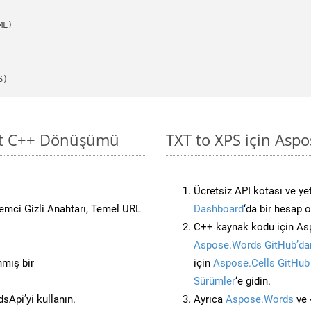
S)
sit C++ Dönüşümü
TXT to XPS için Aspo
Ücretsiz API kotası ve yet
stemci Gizli Anahtarı, Temel URL
Dashboard
‘da bir hesap 
C++ kaynak kodu için Asp
Aspose.Words GitHub’dan
nmış bir
için
Aspose.Cells GitHub
Sürümler
‘e gidin.
Api’yi kullanın.
Ayrıca
Aspose.Words
ve 