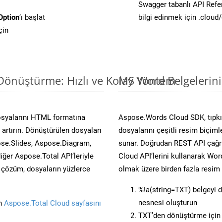
Swagger tabanlı API Refe
Option
‘ı başlat
bilgi edinmek için .cloud
çin
Dönüştürme: Hızlı ve Kolay Yöntem
MS Word Belgelerin
osyalarını HTML formatına
Aspose.Words Cloud SDK, tıpkı 
artırın. Dönüştürülen dosyaları
dosyalarını çeşitli resim biçim
se.Slides, Aspose.Diagram,
sunar. Doğrudan REST API çağrı
er Aspose.Total API’leriyle
Cloud API’lerini kullanarak Wor
ü çözüm, dosyaların yüzlerce
olmak üzere birden fazla resim 
%!a(string=TXT) belgeyi 
nesnesi oluşturun
in
Aspose.Total Cloud sayfasını
TXT’den dönüştürme için 