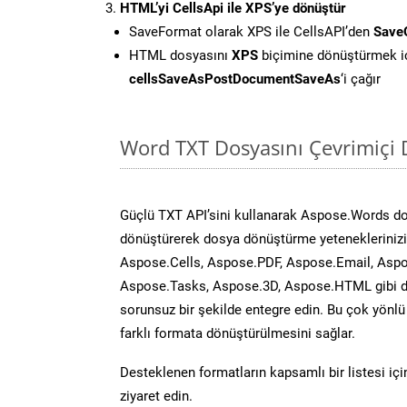
HTML’yi CellsApi ile XPS’ye dönüştür
SaveFormat olarak XPS ile CellsAPI’den
Save
HTML dosyasını
XPS
biçimine dönüştürmek i
cellsSaveAsPostDocumentSaveAs
‘i çağır
Word TXT Dosyasını Çevrimiçi 
Güçlü TXT API’sini kullanarak Aspose.Words d
dönüştürerek dosya dönüştürme yeteneklerinizi 
Aspose.Cells, Aspose.PDF, Aspose.Email, Aspo
Aspose.Tasks, Aspose.3D, Aspose.HTML gibi diğ
sorunsuz bir şekilde entegre edin. Bu çok yönl
farklı formata dönüştürülmesini sağlar.
Desteklenen formatların kapsamlı bir listesi iç
ziyaret edin.