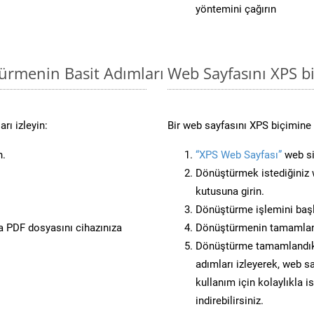
yöntemini çağırın
türmenin Basit Adımları
Web Sayfasını XPS 
rı izleyin:
Bir web sayfasını XPS biçimine 
n.
“XPS Web Sayfası”
web sit
Dönüştürmek istediğiniz w
kutusuna girin.
Dönüştürme işlemini başl
 PDF dosyasını cihazınıza
Dönüştürmenin tamamlan
Dönüştürme tamamlandıkta
adımları izleyerek, web sa
kullanım için kolaylıkla i
indirebilirsiniz.