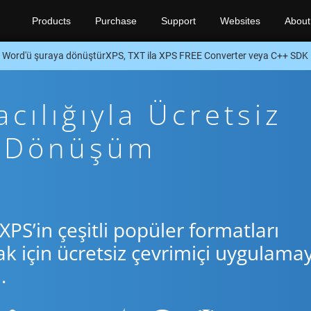
Products
Purchase
Support
Websites
About
Word'ü şuraya dönüştürXPS, TXT ila XPS FREE Converter veya C++ SDK
cılığıyla Ücretsiz
+ Dönüşüm
XPS’in çeşitli popüler formatları
için ücretsiz çevrimiçi uygulamay
.