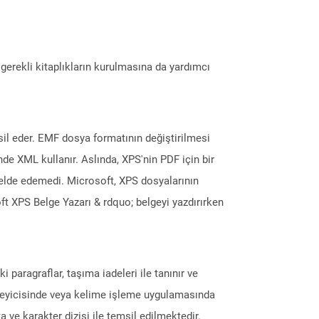
erekli kitaplıkların kurulmasına da yardımcı
il eder. EMF dosya formatının değiştirilmesi
nde XML kullanır. Aslında, XPS'nin PDF için bir
elde edemedi. Microsoft, XPS dosyalarının
ft XPS Belge Yazarı & rdquo; belgeyi yazdırırken
i paragraflar, taşıma iadeleri ile tanınır ve
enleyicisinde veya kelime işleme uygulamasında
 ve karakter dizisi ile temsil edilmektedir.