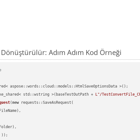
l Dönüştürülür: Adım Adım Kod Örneği
e
red< aspose::words::cloud::models::HtmlSaveOptionsData >();

ke_shared< std::wstring >(baseTestOutPath + 
L"/TestConvertFile_C
quest
(
new
 requests::SaveAsRequest(

ileName),

older),

 ))