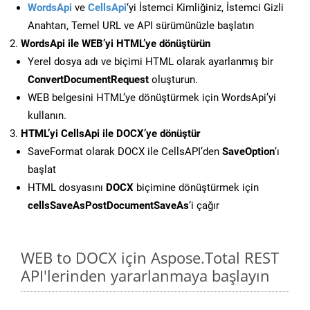
WordsApi
ve
CellsApi
‘yi İstemci Kimliğiniz, İstemci Gizli
Anahtarı, Temel URL ve API sürümünüzle başlatın
WordsApi ile WEB’yi HTML’ye dönüştürün
Yerel dosya adı ve biçimi HTML olarak ayarlanmış bir
ConvertDocumentRequest
oluşturun.
WEB belgesini HTML’ye dönüştürmek için WordsApi’yi
kullanın.
HTML’yi CellsApi ile DOCX’ye dönüştür
SaveFormat olarak DOCX ile CellsAPI’den
SaveOption
‘ı
başlat
HTML dosyasını
DOCX
biçimine dönüştürmek için
cellsSaveAsPostDocumentSaveAs
‘i çağır
WEB to DOCX için Aspose.Total REST
API'lerinden yararlanmaya başlayın