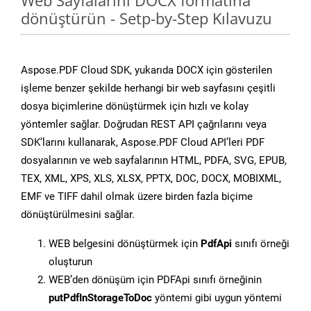
Web Sayfalarını DOCX formatına
dönüştürün - Setp-by-Step Kılavuzu
Aspose.PDF Cloud SDK, yukarıda DOCX için gösterilen
işleme benzer şekilde herhangi bir web sayfasını çeşitli
dosya biçimlerine dönüştürmek için hızlı ve kolay
yöntemler sağlar. Doğrudan REST API çağrılarını veya
SDK’larını kullanarak, Aspose.PDF Cloud API’leri PDF
dosyalarının ve web sayfalarının HTML, PDFA, SVG, EPUB,
TEX, XML, XPS, XLS, XLSX, PPTX, DOC, DOCX, MOBIXML,
EMF ve TIFF dahil olmak üzere birden fazla biçime
dönüştürülmesini sağlar.
WEB belgesini dönüştürmek için
PdfApi
sınıfı örneği
oluşturun
WEB’den dönüşüm için PDFApi sınıfı örneğinin
putPdfInStorageToDoc
yöntemi gibi uygun yöntemi