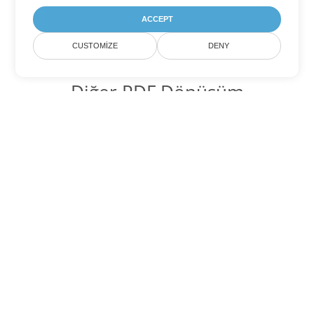
ACCEPT
CUSTOMIZE
DENY
Diğer PDF Dönüşüm
Seçenekleri
WEB'yi DOC'ye dönüştür
DOC:
Microsoft Word Binary Format
WEB'yi DOT'ye dönüştür
DOT:
Microsoft Word Template Files
WEB'yi DOCX'ye dönüştür
DOCX:
Office 2007+ Word Document