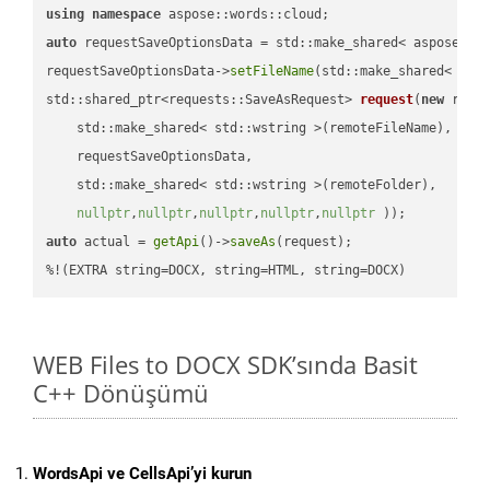
using
namespace
auto
 requestSaveOptionsData = std::make_shared< aspose::wo
requestSaveOptionsData->
setFileName
(std::make_shared< std
std::shared_ptr<requests::SaveAsRequest> 
request
(
new
 reque
    std::make_shared< std::wstring >(remoteFileName),

    requestSaveOptionsData,

    std::make_shared< std::wstring >(remoteFolder),

nullptr
,
nullptr
,
nullptr
,
nullptr
,
nullptr
 ))
auto
 actual = 
getApi
()->
saveAs
(request);

%!(EXTRA string=DOCX, string=HTML, string=DOCX)
WEB Files to DOCX SDK’sında Basit
C++ Dönüşümü
WordsApi ve CellsApi’yi kurun