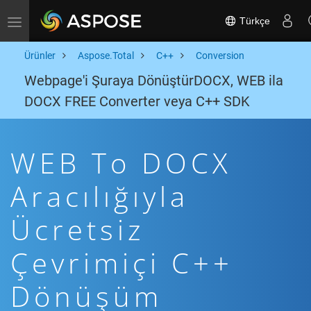
Türkçe
Toggle navigation
Ürünler
Aspose.Total
C++
Conversion
Webpage'i Şuraya DönüştürDOCX, WEB ila
DOCX FREE Converter veya C++ SDK
WEB To DOCX
Aracılığıyla
Ücretsiz
Çevrimiçi C++
Dönüşüm