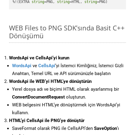
%!(EXTRA 
string
=PNG, 
string
=HTML, 
string
=PNG)
WEB Files to PNG SDK’sında Basit C++
Dönüşümü
WordsApi ve CellsApi’yi kurun
WordsApi
ve
CellsApi
‘yi İstemci Kimliğiniz, İstemci Gizli
Anahtarı, Temel URL ve API sürümünüzle başlatın
WordsApi ile WEB’yi HTML’ye dönüştürün
Yerel dosya adı ve biçimi HTML olarak ayarlanmış bir
ConvertDocumentRequest
oluşturun.
WEB belgesini HTML’ye dönüştürmek için WordsApi’yi
kullanın.
HTML’yi CellsApi ile PNG’ye dönüştür
SaveFormat olarak PNG ile CellsAPI’den
SaveOption
‘ı