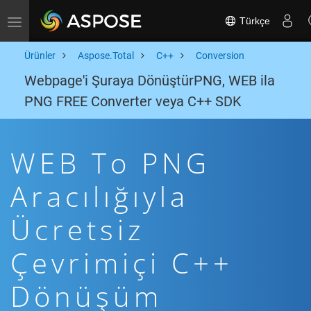
Türkçe
Toggle navigation
Ürünler
Aspose.Total
C++
Conversion
Webpage'i Şuraya DönüştürPNG, WEB ila
PNG FREE Converter veya C++ SDK
WEB To PNG
Aracılığıyla
Ücretsiz
Çevrimiçi C++
Dönüşüm