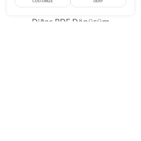
CUSTOMIZE
DENY
Diğer PDF Dönüşüm
Seçenekleri
WEB'yi DOC'ye dönüştür
DOC:
Microsoft Word Binary Format
WEB'yi DOT'ye dönüştür
DOT:
Microsoft Word Template Files
WEB'yi DOCX'ye dönüştür
DOCX:
Office 2007+ Word Document
WEB'yi DOCM'ye dönüştür
DOCM:
Microsoft Word 2007 Marco File