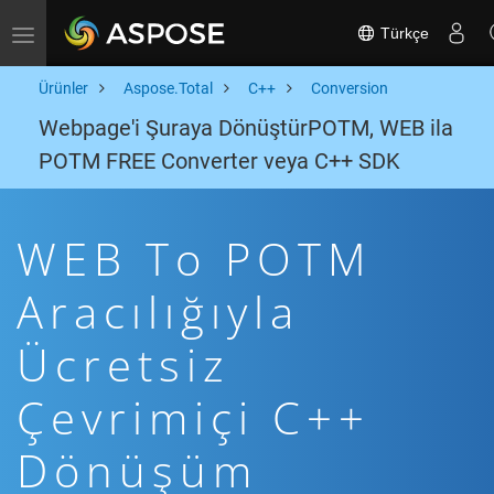
Türkçe
Toggle navigation
Ürünler
Aspose.Total
C++
Conversion
Webpage'i Şuraya DönüştürPOTM, WEB ila
POTM FREE Converter veya C++ SDK
WEB To POTM
Aracılığıyla
Ücretsiz
Çevrimiçi C++
Dönüşüm