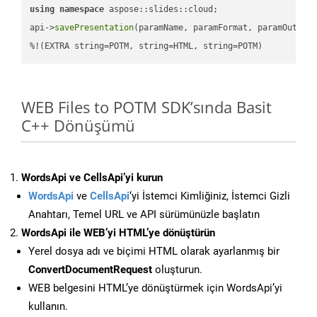
using
namespace
 aspose::slides::cloud;            

api->
savePresentation
(paramName, paramFormat, paramOutPat
%!(EXTRA string=POTM, string=HTML, string=POTM)
WEB Files to POTM SDK’sında Basit
C++ Dönüşümü
WordsApi ve CellsApi’yi kurun
WordsApi
ve
CellsApi
‘yi İstemci Kimliğiniz, İstemci Gizli
Anahtarı, Temel URL ve API sürümünüzle başlatın
WordsApi ile WEB’yi HTML’ye dönüştürün
Yerel dosya adı ve biçimi HTML olarak ayarlanmış bir
ConvertDocumentRequest
oluşturun.
WEB belgesini HTML’ye dönüştürmek için WordsApi’yi
kullanın.