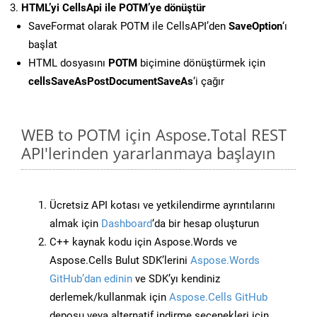
HTML’yi CellsApi ile POTM’ye dönüştür
SaveFormat olarak POTM ile CellsAPI’den
SaveOption
‘ı
başlat
HTML dosyasını
POTM
biçimine dönüştürmek için
cellsSaveAsPostDocumentSaveAs
‘i çağır
WEB to POTM için Aspose.Total REST
API'lerinden yararlanmaya başlayın
Ücretsiz API kotası ve yetkilendirme ayrıntılarını
almak için
Dashboard
‘da bir hesap oluşturun
C++ kaynak kodu için Aspose.Words ve
Aspose.Cells Bulut SDK’lerini
Aspose.Words
GitHub’dan edinin
ve SDK’yı kendiniz
derlemek/kullanmak için
Aspose.Cells GitHub
deposu veya alternatif indirme seçenekleri için