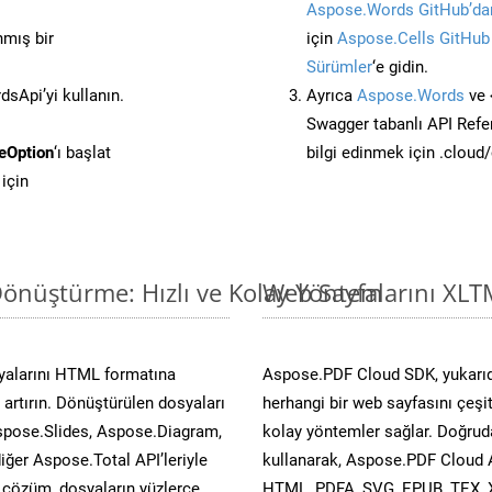
Aspose.Words GitHub’dan
nmış bir
için
Aspose.Cells GitHub
Sürümler
‘e gidin.
sApi’yi kullanın.
Ayrıca
Aspose.Words
ve 
Swagger tabanlı API Refe
eOption
‘ı başlat
bilgi edinmek için .cloud
için
önüştürme: Hızlı ve Kolay Yöntem
Web Sayfalarını XLT
yalarını HTML formatına
Aspose.PDF Cloud SDK, yukarıd
artırın. Dönüştürülen dosyaları
herhangi bir web sayfasını çeşi
spose.Slides, Aspose.Diagram,
kolay yöntemler sağlar. Doğruda
er Aspose.Total API’leriyle
kullanarak, Aspose.PDF Cloud A
ü çözüm, dosyaların yüzlerce
HTML, PDFA, SVG, EPUB, TEX, 