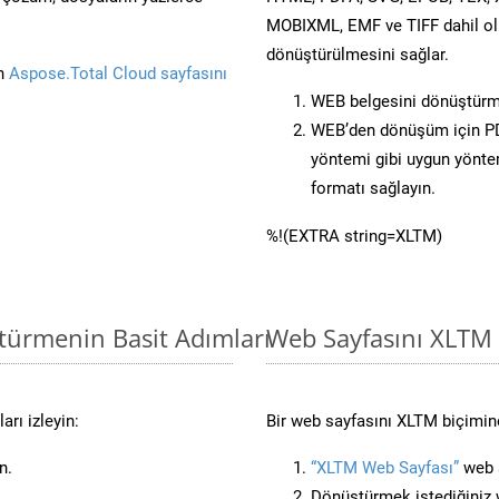
MOBIXML, EMF ve TIFF dahil ol
dönüştürülmesini sağlar.
in
Aspose.Total Cloud sayfasını
WEB belgesini dönüştürm
WEB’den dönüşüm için PD
yöntemi gibi uygun yöntem
formatı sağlayın.
%!(EXTRA string=XLTM)
türmenin Basit Adımları
Web Sayfasını XLTM
rı izleyin:
Bir web sayfasını XLTM biçimine
n.
“XLTM Web Sayfası”
web s
Dönüştürmek istediğiniz w