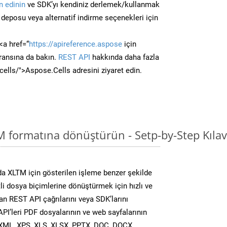
 edinin
ve SDK’yı kendiniz derlemek/kullanmak
deposu veya alternatif indirme seçenekleri için
<a href=“
https://apireference.aspose
için
ransına da bakın.
REST API
hakkında daha fazla
/cells/">Aspose.Cells adresini ziyaret edin.
M formatına dönüştürün - Setp-by-Step Kıla
a XLTM için gösterilen işleme benzer şekilde
tli dosya biçimlerine dönüştürmek için hızlı ve
n REST API çağrılarını veya SDK’larını
PI’leri PDF dosyalarının ve web sayfalarının
XML, XPS, XLS, XLSX, PPTX, DOC, DOCX,