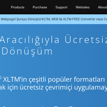
Products
Purchase
Support
Websites
About
Webpage'i Şuraya DönüştürXLTM, WEB ila XLTM FREE Converter veya C
racılığıyla Ücretsi
+ Dönüşüm
®
XLTM’in çeşitli popüler formatları
için ücretsiz çevrimiçi uygulamay