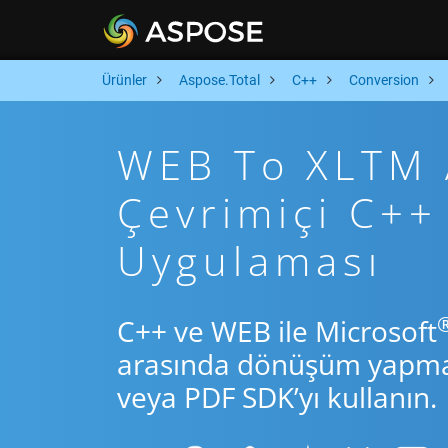
Ürünler
Aspose.Total
C++
Conversion
WEB To XLTM A
Çevrimiçi C+
Uygulaması
C++ ve WEB ile Microsoft
arasında dönüşüm yapmak 
veya PDF SDK’yı kullanın.