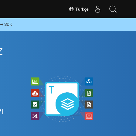
Türkçe
++ SDK
z
ı