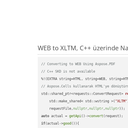
WEB to XLTM, C++ üzerinde Na
// Converting to WEB Using Aspose.PDF
// C++ SKD is not available
// Aspose.Cells kullanarak HTML'ye dönüştür
std::shared_ptr<requests::ConvertRequest> 
r
    std::make_shared< std::wstring >(
"XLTM"
    requestFile,
nullptr
,
nullptr
,
nullptr
))
auto
 actual = 
getApi
()->
convert
if
(actual->
good
()){
