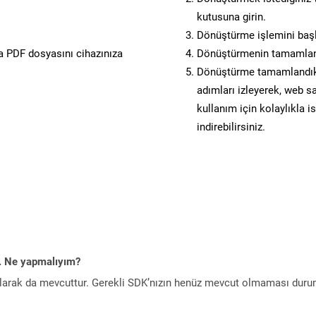
kutusuna girin.
Dönüştürme işlemini başl
 PDF dosyasını cihazınıza
Dönüştürmenin tamamlan
Dönüştürme tamamlandıkta
adımları izleyerek, web sa
kullanım için kolaylıkla i
indirebilirsiniz.
m. Ne yapmalıyım?
larak da mevcuttur. Gerekli SDK’nızın henüz mevcut olmaması duru