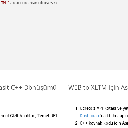
HTML"
, std::istream::binary)
;

Basit C++ Dönüşümü
WEB to XLTM için As
Ücretsiz API kotası ve yet
stemci Gizli Anahtarı, Temel URL
Dashboard
‘da bir hesap 
C++ kaynak kodu için Asp