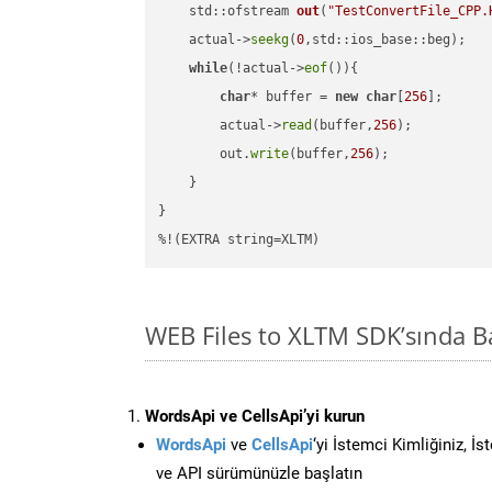
std::ofstream 
out
(
"TestConvertFile_CPP.
    actual->
seekg
(
0
,std::ios_base::beg);

while
(!actual->
eof
()){

char
* buffer = 
new
char
[
256
];

        actual->
read
(buffer,
256
);

        out.
write
(buffer,
256
);

    }

}

%!(EXTRA string=XLTM)
WEB Files to XLTM SDK’sında 
WordsApi ve CellsApi’yi kurun
WordsApi
ve
CellsApi
‘yi İstemci Kimliğiniz, İ
ve API sürümünüzle başlatın