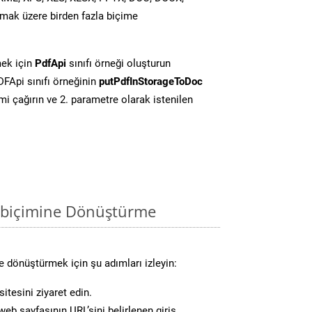
mak üzere birden fazla biçime
ek için
PdfApi
sınıfı örneği oluşturun
FApi sınıfı örneğinin
putPdfInStorageToDoc
i çağırın ve 2. parametre olarak istenilen
 biçimine Dönüştürme
 dönüştürmek için şu adımları izleyin:
itesini ziyaret edin.
eb sayfasının URL’sini belirlenen giriş