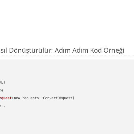
sıl Dönüştürülür: Adım Adım Kod Örneği
me
equest
(
new
 requests::ConvertRequest(

) ,        
