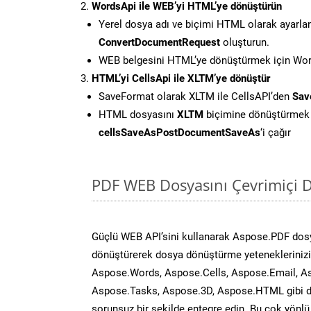
WordsApi ile WEB’yi HTML’ye dönüştürün
Yerel dosya adı ve biçimi HTML olarak ayarla
ConvertDocumentRequest
oluşturun.
WEB belgesini HTML’ye dönüştürmek için Word
HTML’yi CellsApi ile XLTM’ye dönüştür
SaveFormat olarak XLTM ile CellsAPI’den
Sav
HTML dosyasını
XLTM
biçimine dönüştürmek 
cellsSaveAsPostDocumentSaveAs
‘i çağır
PDF WEB Dosyasını Çevrimiçi D
Güçlü WEB API’sini kullanarak Aspose.PDF dos
dönüştürerek dosya dönüştürme yeteneklerinizi 
Aspose.Words, Aspose.Cells, Aspose.Email, A
Aspose.Tasks, Aspose.3D, Aspose.HTML gibi diğ
sorunsuz bir şekilde entegre edin. Bu çok yönl