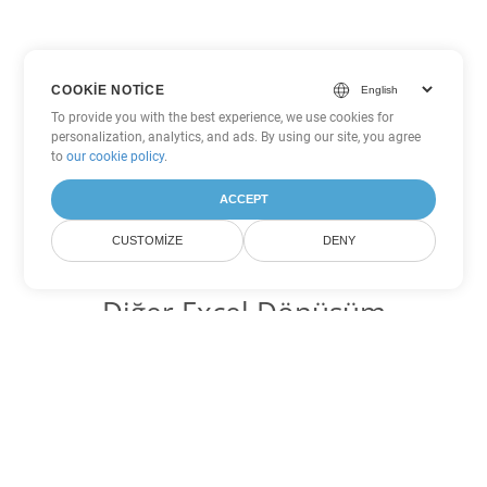
COOKIE NOTICE
To provide you with the best experience, we use cookies for
personalization, analytics, and ads. By using our site, you agree
to
our cookie policy
.
ACCEPT
CUSTOMIZE
DENY
Diğer Excel Dönüşüm
Seçenekleri
XLSB'yi DOC'ye dönüştür
DOC:
Microsoft Word Binary Format