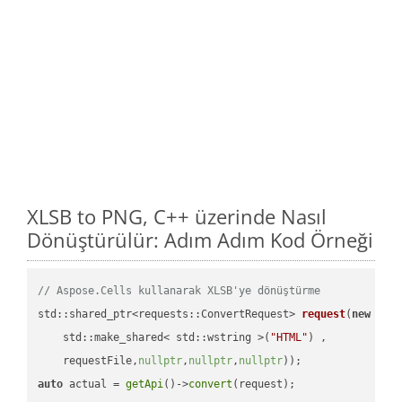
XLSB to PNG, C++ üzerinde Nasıl
Dönüştürülür: Adım Adım Kod Örneği
// Aspose.Cells kullanarak XLSB'ye dönüştürme
std::shared_ptr<requests::ConvertRequest> 
request
(
new
 requ
    std::make_shared< std::wstring >(
"HTML"
) ,        

    requestFile,
nullptr
,
nullptr
,
nullptr
))
auto
 actual = 
getApi
()->
convert