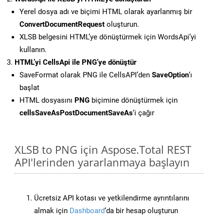
Yerel dosya adı ve biçimi HTML olarak ayarlanmış bir
ConvertDocumentRequest
oluşturun.
XLSB belgesini HTML’ye dönüştürmek için WordsApi’yi
kullanın.
HTML’yi CellsApi ile PNG’ye dönüştür
SaveFormat olarak PNG ile CellsAPI’den
SaveOption
‘ı
başlat
HTML dosyasını
PNG
biçimine dönüştürmek için
cellsSaveAsPostDocumentSaveAs
‘i çağır
XLSB to PNG için Aspose.Total REST
API'lerinden yararlanmaya başlayın
Ücretsiz API kotası ve yetkilendirme ayrıntılarını
almak için
Dashboard
‘da bir hesap oluşturun