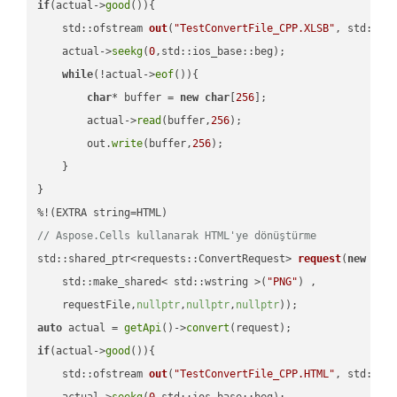
if
(actual->
good
()){

std::ofstream 
out
(
"TestConvertFile_CPP.XLSB"
, std::is
    actual->
seekg
(
0
,std::ios_base::beg);

while
(!actual->
eof
()){

char
* buffer = 
new
char
[
256
];

        actual->
read
(buffer,
256
);

        out.
write
(buffer,
256
);

    }

}

// Aspose.Cells kullanarak HTML'ye dönüştürme
std::shared_ptr<requests::ConvertRequest> 
request
(
new
 requ
    std::make_shared< std::wstring >(
"PNG"
) ,        

    requestFile,
nullptr
,
nullptr
,
nullptr
))
auto
 actual = 
getApi
()->
convert
if
(actual->
good
()){

std::ofstream 
out
(
"TestConvertFile_CPP.HTML"
, std::is
    actual->
seekg
(
0
,std::ios_base::beg);
