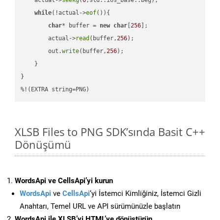
while
(!actual->
eof
()){

char
* buffer = 
new
char
[
256
];

        actual->
read
(buffer,
256
);

        out.
write
(buffer,
256
);

    }

}

%!(EXTRA string=PNG)
XLSB Files to PNG SDK’sında Basit C++
Dönüşümü
WordsApi ve CellsApi’yi kurun
WordsApi
ve
CellsApi
‘yi İstemci Kimliğiniz, İstemci Gizli
Anahtarı, Temel URL ve API sürümünüzle başlatın
WordsApi ile XLSB’yi HTML’ye dönüştürün