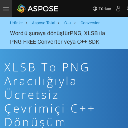
Türkçe
Toggle navigation
Ürünler
Aspose.Total
C++
Conversion
Word'ü şuraya dönüştürPNG, XLSB ila
PNG FREE Converter veya C++ SDK
XLSB To PNG
Aracılığıyla
Ücretsiz
Çevrimiçi C++
Dönüşüm