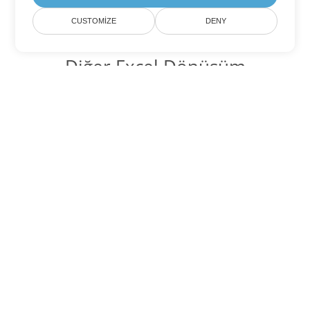
CUSTOMIZE
DENY
Diğer Excel Dönüşüm
Seçenekleri
XLSX'yi DOC'ye dönüştür
DOC:
Microsoft Word Binary Format
XLSX'yi DOT'ye dönüştür
DOT:
Microsoft Word Template Files
XLSX'yi DOCX'ye dönüştür
DOCX:
Office 2007+ Word Document
XLSX'yi DOCM'ye dönüştür
DOCM:
Microsoft Word 2007 Marco File