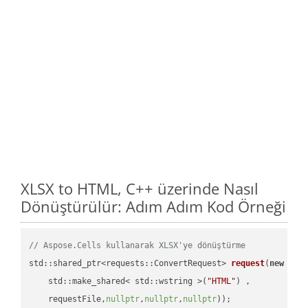
XLSX to HTML, C++ üzerinde Nasıl
Dönüştürülür: Adım Adım Kod Örneği
// Aspose.Cells kullanarak XLSX'ye dönüştürme
std::shared_ptr<requests::ConvertRequest> 
request
(
new
 requ
    std::make_shared< std::wstring >(
"HTML"
) ,        

    requestFile,
nullptr
,
nullptr
,
nullptr
))