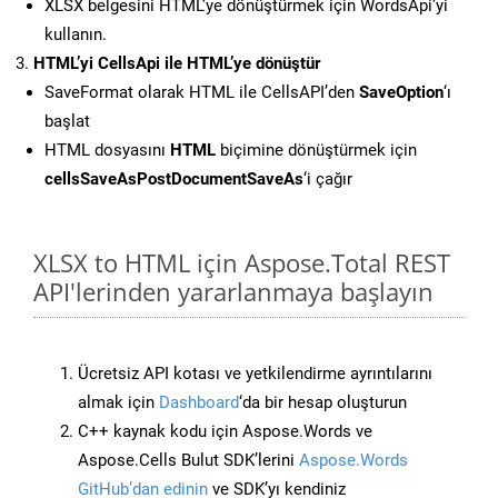
XLSX belgesini HTML’ye dönüştürmek için WordsApi’yi
kullanın.
HTML’yi CellsApi ile HTML’ye dönüştür
SaveFormat olarak HTML ile CellsAPI’den
SaveOption
‘ı
başlat
HTML dosyasını
HTML
biçimine dönüştürmek için
cellsSaveAsPostDocumentSaveAs
‘i çağır
XLSX to HTML için Aspose.Total REST
API'lerinden yararlanmaya başlayın
Ücretsiz API kotası ve yetkilendirme ayrıntılarını
almak için
Dashboard
‘da bir hesap oluşturun
C++ kaynak kodu için Aspose.Words ve
Aspose.Cells Bulut SDK’lerini
Aspose.Words
GitHub’dan edinin
ve SDK’yı kendiniz