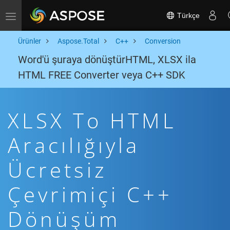
Türkçe
Toggle navigation
Ürünler
Aspose.Total
C++
Conversion
Word'ü şuraya dönüştürHTML, XLSX ila
HTML FREE Converter veya C++ SDK
XLSX To HTML
Aracılığıyla
Ücretsiz
Çevrimiçi C++
Dönüşüm