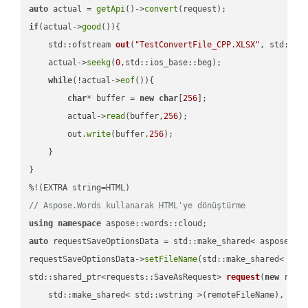
auto
 actual = 
getApi
()->
convert
if
(actual->
good
()){

std::ofstream 
out
(
"TestConvertFile_CPP.XLSX"
, std::is
    actual->
seekg
(
0
,std::ios_base::beg);

while
(!actual->
eof
()){

char
* buffer = 
new
char
[
256
];

        actual->
read
(buffer,
256
);

        out.
write
(buffer,
256
);

    }

}

// Aspose.Words kullanarak HTML'ye dönüştürme
using
namespace
auto
 requestSaveOptionsData = std::make_shared< aspose::wo
requestSaveOptionsData->
setFileName
(std::make_shared< std
std::shared_ptr<requests::SaveAsRequest> 
request
(
new
 reque
    std::make_shared< std::wstring >(remoteFileName),
