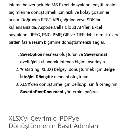
işleme benzer şekilde MS Excel dosyalarını çeşitli resim
biçimlerine dönüştürmek için hızlı ve kolay çözümler
sunar. Doğrudan REST API çağrıları veya SDK’lar
kullansanız da, Aspose.Cells Cloud API’leri Excel
sayfalarını JPEG, PNG, BMP, GIF ve TIFF dahil olmak üzere
birden fazla resim biçimine dönüştürmenizi sağlar.
SaveOption
nesnesi oluşturun ve
SaveFormat
özelliğini kullanarak istenen biçimi ayarlayın.
%!a(string=XLSX) belgeyi dönüştürmek için
Belge
İsteğini Dönüştür
nesnesi oluşturun
XLSX’den dönüştürme için CellsApi sınıfı örneğinin
SaveAsPostDocument
yöntemini çağırın
XLSX’yi Çevrimiçi PDF’ye
Dönüştürmenin Basit Adımları