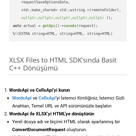
    requestSaveOptionsData,

    std::make_shared< std::wstring >(remoteFolder),

nullptr
,
nullptr
,
nullptr
,
nullptr
,
nullptr
 ))
auto
 actual = 
getApi
()->
saveAs
(request);

%!(EXTRA string=HTML, string=HTML, string=HTML)
XLSX Files to HTML SDK’sında Basit
C++ Dönüşümü
WordsApi ve CellsApi’yi kurun
WordsApi
ve
CellsApi
‘yi İstemci Kimliğiniz, İstemci Gizli
Anahtarı, Temel URL ve API sürümünüzle başlatın
WordsApi ile XLSX’yi HTML’ye dönüştürün
Yerel dosya adı ve biçimi HTML olarak ayarlanmış bir
ConvertDocumentRequest
oluşturun.