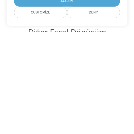
ACCEPT
CUSTOMIZE
DENY
Diğer Excel Dönüşüm
Seçenekleri
XLSX'yi DOC'ye dönüştür
DOC:
Microsoft Word Binary Format
XLSX'yi DOT'ye dönüştür
DOT:
Microsoft Word Template Files
XLSX'yi DOCX'ye dönüştür
DOCX:
Office 2007+ Word Document
XLSX'yi DOCM'ye dönüştür