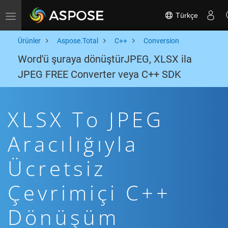
Türkçe
Toggle navigation
Ürünler
Aspose.Total
C++
Conversion
Word'ü şuraya dönüştürJPEG, XLSX ila
JPEG FREE Converter veya C++ SDK
XLSX To JPEG
Aracılığıyla
Ücretsiz
Çevrimiçi C++
Dönüşüm