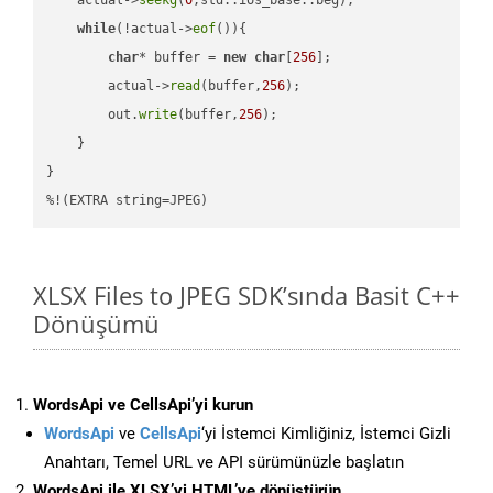
while
(!actual->
eof
()){

char
* buffer = 
new
char
[
256
];

        actual->
read
(buffer,
256
);

        out.
write
(buffer,
256
);

    }

}

%!(EXTRA string=JPEG)
XLSX Files to JPEG SDK’sında Basit C++
Dönüşümü
WordsApi ve CellsApi’yi kurun
WordsApi
ve
CellsApi
‘yi İstemci Kimliğiniz, İstemci Gizli
Anahtarı, Temel URL ve API sürümünüzle başlatın
WordsApi ile XLSX’yi HTML’ye dönüştürün