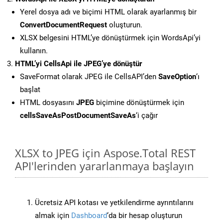
Yerel dosya adı ve biçimi HTML olarak ayarlanmış bir
ConvertDocumentRequest
oluşturun.
XLSX belgesini HTML’ye dönüştürmek için WordsApi’yi
kullanın.
HTML’yi CellsApi ile JPEG’ye dönüştür
SaveFormat olarak JPEG ile CellsAPI’den
SaveOption
‘ı
başlat
HTML dosyasını
JPEG
biçimine dönüştürmek için
cellsSaveAsPostDocumentSaveAs
‘i çağır
XLSX to JPEG için Aspose.Total REST
API'lerinden yararlanmaya başlayın
Ücretsiz API kotası ve yetkilendirme ayrıntılarını
almak için
Dashboard
‘da bir hesap oluşturun