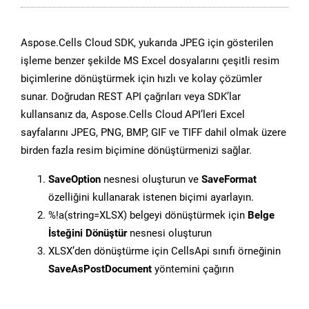
Aspose.Cells Cloud SDK, yukarıda JPEG için gösterilen
işleme benzer şekilde MS Excel dosyalarını çeşitli resim
biçimlerine dönüştürmek için hızlı ve kolay çözümler
sunar. Doğrudan REST API çağrıları veya SDK’lar
kullansanız da, Aspose.Cells Cloud API’leri Excel
sayfalarını JPEG, PNG, BMP, GIF ve TIFF dahil olmak üzere
birden fazla resim biçimine dönüştürmenizi sağlar.
SaveOption
nesnesi oluşturun ve
SaveFormat
özelliğini kullanarak istenen biçimi ayarlayın.
%!a(string=XLSX) belgeyi dönüştürmek için
Belge
İsteğini Dönüştür
nesnesi oluşturun
XLSX’den dönüştürme için CellsApi sınıfı örneğinin
SaveAsPostDocument
yöntemini çağırın