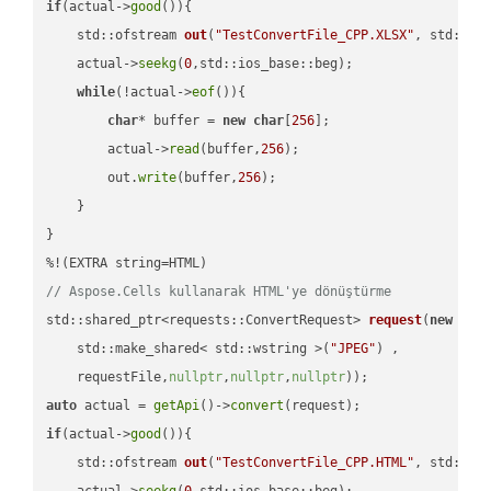
if
(actual->
good
()){

std::ofstream 
out
(
"TestConvertFile_CPP.XLSX"
, std::is
    actual->
seekg
(
0
,std::ios_base::beg);

while
(!actual->
eof
()){

char
* buffer = 
new
char
[
256
];

        actual->
read
(buffer,
256
);

        out.
write
(buffer,
256
);

    }

}

// Aspose.Cells kullanarak HTML'ye dönüştürme
std::shared_ptr<requests::ConvertRequest> 
request
(
new
 requ
    std::make_shared< std::wstring >(
"JPEG"
) ,        

    requestFile,
nullptr
,
nullptr
,
nullptr
))
auto
 actual = 
getApi
()->
convert
if
(actual->
good
()){

std::ofstream 
out
(
"TestConvertFile_CPP.HTML"
, std::is
    actual->
seekg
(
0
,std::ios_base::beg);
