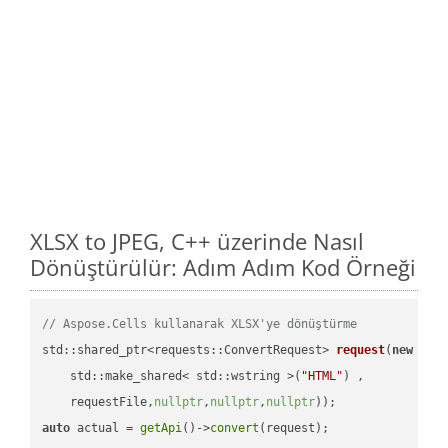
XLSX to JPEG, C++ üzerinde Nasıl
Dönüştürülür: Adım Adım Kod Örneği
// Aspose.Cells kullanarak XLSX'ye dönüştürme
std::shared_ptr<requests::ConvertRequest> 
request
(
new
 requ
    std::make_shared< std::wstring >(
"HTML"
) ,        

    requestFile,
nullptr
,
nullptr
,
nullptr
))
auto
 actual = 
getApi
()->
convert