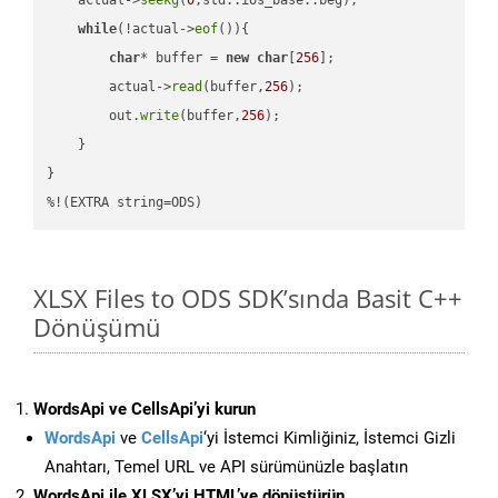
while
(!actual->
eof
()){

char
* buffer = 
new
char
[
256
];

        actual->
read
(buffer,
256
);

        out.
write
(buffer,
256
);

    }

}

%!(EXTRA string=ODS)
XLSX Files to ODS SDK’sında Basit C++
Dönüşümü
WordsApi ve CellsApi’yi kurun
WordsApi
ve
CellsApi
‘yi İstemci Kimliğiniz, İstemci Gizli
Anahtarı, Temel URL ve API sürümünüzle başlatın
WordsApi ile XLSX’yi HTML’ye dönüştürün