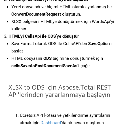
Yerel dosya adı ve biçimi HTML olarak ayarlanmış bir
ConvertDocumentRequest
oluşturun.
XLSX belgesini HTML’ye dönüştürmek için WordsApi’yi
kullanın.
HTML’yi CellsApi ile ODS’ye dönüştür
SaveFormat olarak ODS ile CellsAPI’den
SaveOption
‘ı
başlat
HTML dosyasını
ODS
biçimine dönüştürmek için
cellsSaveAsPostDocumentSaveAs
‘i çağır
XLSX to ODS için Aspose.Total REST
API'lerinden yararlanmaya başlayın
Ücretsiz API kotası ve yetkilendirme ayrıntılarını
almak için
Dashboard
‘da bir hesap oluşturun