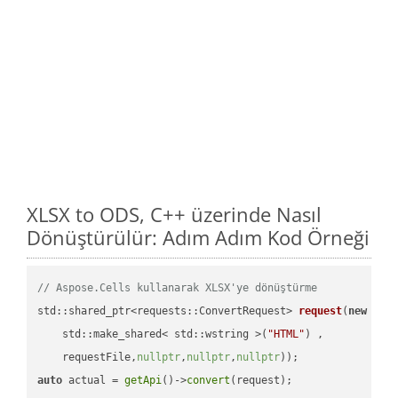
XLSX to ODS, C++ üzerinde Nasıl
Dönüştürülür: Adım Adım Kod Örneği
// Aspose.Cells kullanarak XLSX'ye dönüştürme
std::shared_ptr<requests::ConvertRequest> 
request
(
new
 requ
    std::make_shared< std::wstring >(
"HTML"
) ,        

    requestFile,
nullptr
,
nullptr
,
nullptr
))
auto
 actual = 
getApi
()->
convert