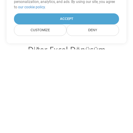
personalization, analytics, and ads. By using our site, you agree
to
our cookie policy
.
ACCEPT
CUSTOMIZE
DENY
Diğer Excel Dönüşüm
Seçenekleri
XLSX'yi DOC'ye dönüştür
DOC:
Microsoft Word Binary Format
XLSX'yi DOT'ye dönüştür
DOT:
Microsoft Word Template Files
XLSX'yi DOCX'ye dönüştür
DOCX:
Office 2007+ Word Document