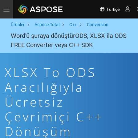
Türkçe
Toggle navigation
Ürünler
Aspose.Total
C++
Conversion
Word'ü şuraya dönüştürODS, XLSX ila ODS
FREE Converter veya C++ SDK
XLSX To ODS
Aracılığıyla
Ücretsiz
Çevrimiçi C++
Dönüşüm