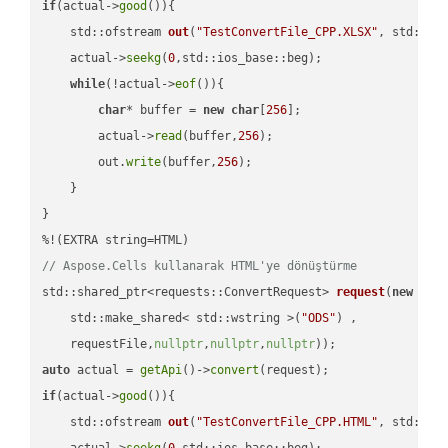
if
(actual->
good
()){

std::ofstream 
out
(
"TestConvertFile_CPP.XLSX"
, std::is
    actual->
seekg
(
0
,std::ios_base::beg);

while
(!actual->
eof
()){

char
* buffer = 
new
char
[
256
];

        actual->
read
(buffer,
256
);

        out.
write
(buffer,
256
);

    }

}

// Aspose.Cells kullanarak HTML'ye dönüştürme
std::shared_ptr<requests::ConvertRequest> 
request
(
new
 requ
    std::make_shared< std::wstring >(
"ODS"
) ,        

    requestFile,
nullptr
,
nullptr
,
nullptr
))
auto
 actual = 
getApi
()->
convert
if
(actual->
good
()){

std::ofstream 
out
(
"TestConvertFile_CPP.HTML"
, std::is
    actual->
seekg
(
0
,std::ios_base::beg);
