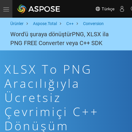
Türkçe
Toggle navigation
Ürünler
Aspose.Total
C++
Conversion
Word'ü şuraya dönüştürPNG, XLSX ila
PNG FREE Converter veya C++ SDK
XLSX To PNG
Aracılığıyla
Ücretsiz
Çevrimiçi C++
Dönüşüm