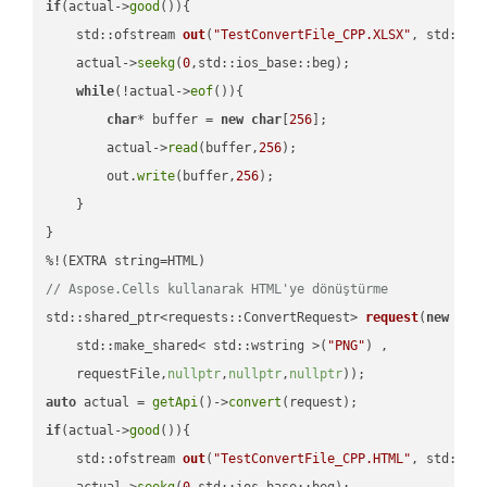
if
(actual->
good
()){

std::ofstream 
out
(
"TestConvertFile_CPP.XLSX"
, std::is
    actual->
seekg
(
0
,std::ios_base::beg);

while
(!actual->
eof
()){

char
* buffer = 
new
char
[
256
];

        actual->
read
(buffer,
256
);

        out.
write
(buffer,
256
);

    }

}

// Aspose.Cells kullanarak HTML'ye dönüştürme
std::shared_ptr<requests::ConvertRequest> 
request
(
new
 requ
    std::make_shared< std::wstring >(
"PNG"
) ,        

    requestFile,
nullptr
,
nullptr
,
nullptr
))
auto
 actual = 
getApi
()->
convert
if
(actual->
good
()){

std::ofstream 
out
(
"TestConvertFile_CPP.HTML"
, std::is
    actual->
seekg
(
0
,std::ios_base::beg);
