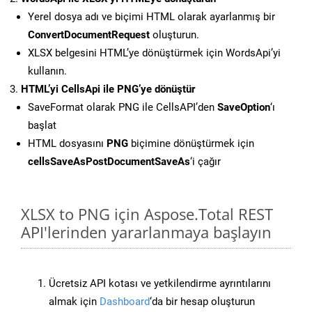
Yerel dosya adı ve biçimi HTML olarak ayarlanmış bir
ConvertDocumentRequest
oluşturun.
XLSX belgesini HTML’ye dönüştürmek için WordsApi’yi
kullanın.
HTML’yi CellsApi ile PNG’ye dönüştür
SaveFormat olarak PNG ile CellsAPI’den
SaveOption
‘ı
başlat
HTML dosyasını
PNG
biçimine dönüştürmek için
cellsSaveAsPostDocumentSaveAs
‘i çağır
XLSX to PNG için Aspose.Total REST
API'lerinden yararlanmaya başlayın
Ücretsiz API kotası ve yetkilendirme ayrıntılarını
almak için
Dashboard
‘da bir hesap oluşturun