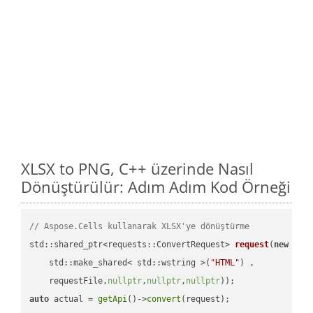
XLSX to PNG, C++ üzerinde Nasıl
Dönüştürülür: Adım Adım Kod Örneği
// Aspose.Cells kullanarak XLSX'ye dönüştürme
std::shared_ptr<requests::ConvertRequest> 
request
(
new
 requ
    std::make_shared< std::wstring >(
"HTML"
) ,        

    requestFile,
nullptr
,
nullptr
,
nullptr
))
auto
 actual = 
getApi
()->
convert