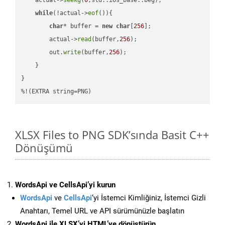
while
(!actual->
eof
()){

char
* buffer = 
new
char
[
256
];

        actual->
read
(buffer,
256
);

        out.
write
(buffer,
256
);

    }

}

%!(EXTRA string=PNG)
XLSX Files to PNG SDK’sında Basit C++
Dönüşümü
WordsApi ve CellsApi’yi kurun
WordsApi
ve
CellsApi
‘yi İstemci Kimliğiniz, İstemci Gizli
Anahtarı, Temel URL ve API sürümünüzle başlatın
WordsApi ile XLSX’yi HTML’ye dönüştürün