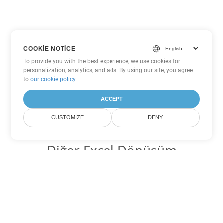
COOKIE NOTICE
To provide you with the best experience, we use cookies for
personalization, analytics, and ads. By using our site, you agree
to
our cookie policy
.
ACCEPT
CUSTOMIZE
DENY
Diğer Excel Dönüşüm
Seçenekleri
XLSX'yi DOC'ye dönüştür
DOC:
Microsoft Word Binary Format