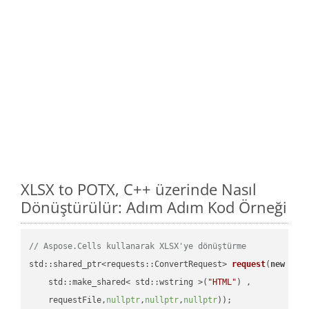
XLSX to POTX, C++ üzerinde Nasıl
Dönüştürülür: Adım Adım Kod Örneği
// Aspose.Cells kullanarak XLSX'ye dönüştürme
std::shared_ptr<requests::ConvertRequest> 
request
(
new
 requ
    std::make_shared< std::wstring >(
"HTML"
) ,        

    requestFile,
nullptr
,
nullptr
,
nullptr
))