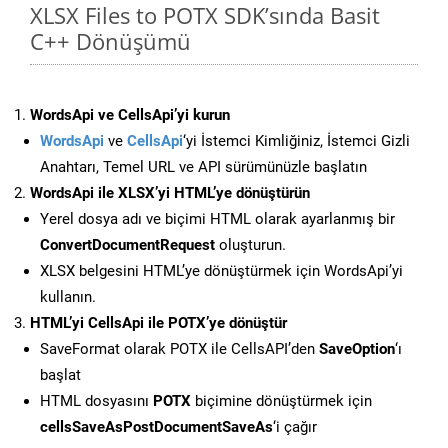
XLSX Files to POTX SDK’sında Basit
C++ Dönüşümü
WordsApi ve CellsApi’yi kurun
WordsApi
ve
CellsApi
‘yi İstemci Kimliğiniz, İstemci Gizli
Anahtarı, Temel URL ve API sürümünüzle başlatın
WordsApi ile XLSX’yi HTML’ye dönüştürün
Yerel dosya adı ve biçimi HTML olarak ayarlanmış bir
ConvertDocumentRequest
oluşturun.
XLSX belgesini HTML’ye dönüştürmek için WordsApi’yi
kullanın.
HTML’yi CellsApi ile POTX’ye dönüştür
SaveFormat olarak POTX ile CellsAPI’den
SaveOption
‘ı
başlat
HTML dosyasını
POTX
biçimine dönüştürmek için
cellsSaveAsPostDocumentSaveAs
‘i çağır