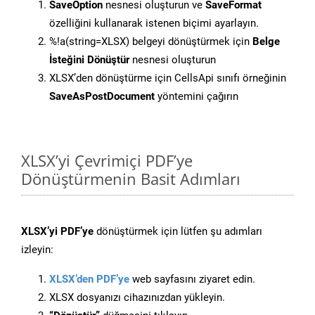
SaveOption
nesnesi oluşturun ve
SaveFormat
özelliğini kullanarak istenen biçimi ayarlayın.
%!a(string=XLSX) belgeyi dönüştürmek için
Belge
İsteğini Dönüştür
nesnesi oluşturun
XLSX’den dönüştürme için CellsApi sınıfı örneğinin
SaveAsPostDocument
yöntemini çağırın
XLSX’yi Çevrimiçi PDF’ye
Dönüştürmenin Basit Adımları
XLSX’yi PDF’ye
dönüştürmek için lütfen şu adımları
izleyin:
XLSX’den PDF’ye
web sayfasını ziyaret edin.
XLSX dosyanızı cihazınızdan yükleyin.