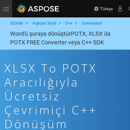
Türkçe
Toggle navigation
Ürünler
Aspose.Total
C++
Conversion
Word'ü şuraya dönüştürPOTX, XLSX ila
POTX FREE Converter veya C++ SDK
XLSX To POTX
Aracılığıyla
Ücretsiz
Çevrimiçi C++
Dönüşüm