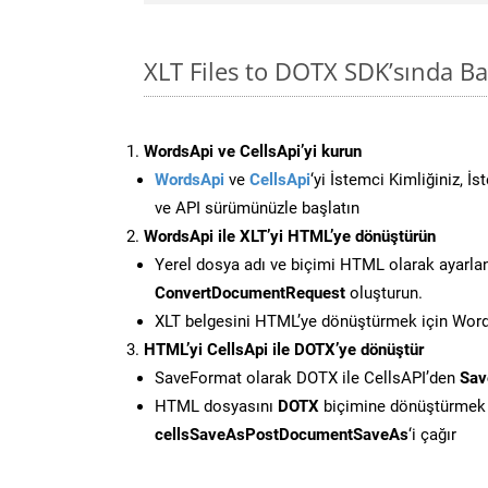
XLT Files to DOTX SDK’sında 
WordsApi ve CellsApi’yi kurun
WordsApi
ve
CellsApi
‘yi İstemci Kimliğiniz, İ
ve API sürümünüzle başlatın
WordsApi ile XLT’yi HTML’ye dönüştürün
Yerel dosya adı ve biçimi HTML olarak ayarla
ConvertDocumentRequest
oluşturun.
XLT belgesini HTML’ye dönüştürmek için Words
HTML’yi CellsApi ile DOTX’ye dönüştür
SaveFormat olarak DOTX ile CellsAPI’den
Sav
HTML dosyasını
DOTX
biçimine dönüştürmek 
cellsSaveAsPostDocumentSaveAs
‘i çağır