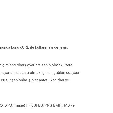
munda bunu cURL ile kullanmayı deneyin.
biçimlendirilmiş ayarlara sahip olmak üzere
ı ayarlarına sahip olmak için bir şablon dosyası
. Bu tür şablonlar şirket antetli kağıtları ve
DOCX, XPS, image(TIFF, JPEG, PNG BMP), MD ve