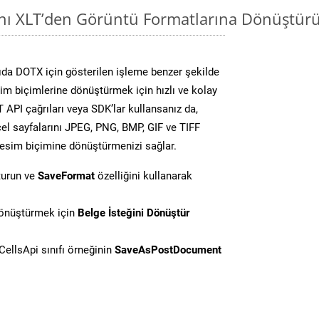
ını XLT’den Görüntü Formatlarına Dönüştür
da DOTX için gösterilen işleme benzer şekilde
sim biçimlerine dönüştürmek için hızlı ve kolay
API çağrıları veya SDK’lar kullansanız da,
el sayfalarını JPEG, PNG, BMP, GIF ve TIFF
resim biçimine dönüştürmenizi sağlar.
turun ve
SaveFormat
özelliğini kullanarak
dönüştürmek için
Belge İsteğini Dönüştür
ellsApi sınıfı örneğinin
SaveAsPostDocument