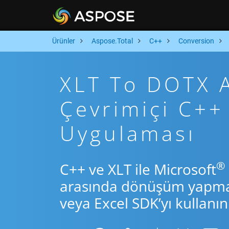
Ürünler
Aspose.Total
C++
Conversion
XLT To DOTX Ar
Çevrimiçi C+
Uygulaması
®
C++ ve XLT ile Microsoft
arasında dönüşüm yapmak 
veya Excel SDK’yı kullanın