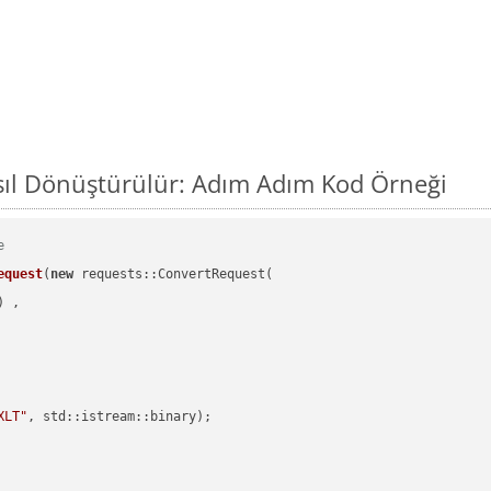
sıl Dönüştürülür: Adım Adım Kod Örneği
e
equest
(
new
 requests::ConvertRequest(

) ,        

XLT"
, std::istream::binary)
;
