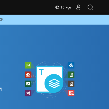
Türkçe
SDK
ı