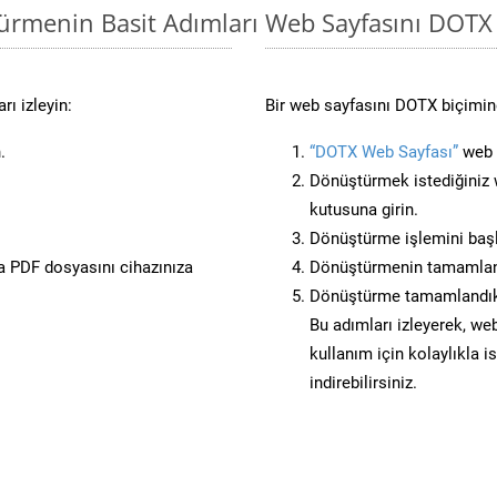
türmenin Basit Adımları
Web Sayfasını DOTX
ı izleyin:
Bir web sayfasını DOTX biçimine
.
“DOTX Web Sayfası”
web s
Dönüştürmek istediğiniz w
kutusuna girin.
Dönüştürme işlemini başl
 PDF dosyasını cihazınıza
Dönüştürmenin tamamlan
Dönüştürme tamamlandıkt
Bu adımları izleyerek, web
kullanım için kolaylıkla 
indirebilirsiniz.