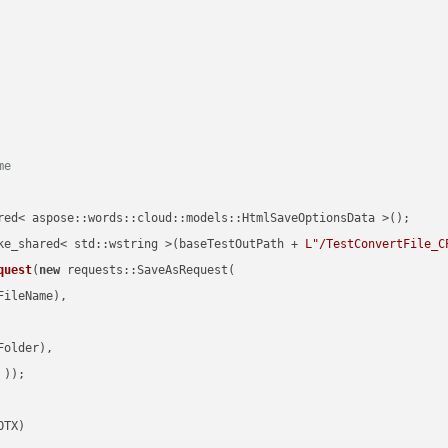
me
red< aspose::words::cloud::models::HtmlSaveOptionsData >();

ke_shared< std::wstring >(baseTestOutPath + 
L"/TestConvertFile_C
quest
(
new
 requests::SaveAsRequest(

ileName),

older),

 ))
OTX)