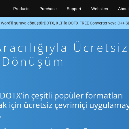
Products
Purchase
Support
Websites
About
Word'ü şuraya dönüştürDOTX, XLT ila DOTX FREE Converter veya C++ 
acılığıyla Ücretsiz
+ Dönüşüm
DOTX’in çeşitli popüler formatları
için ücretsiz çevrimiçi uygulamay
.