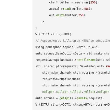
char
* buffer = 
new
char
[
256
];

        actual->
read
(buffer,
256
);

        out.
write
(buffer,
256
);

    }

}

// Aspose.Words kullanarak HTML'ye dönüştür
using
namespace
auto
 requestSaveOptionsData = std::make_sha
requestSaveOptionsData->
setFileName
(std::ma
std::shared_ptr<requests::SaveAsRequest> 
re
    std::make_shared< std::wstring >(remoteF
    requestSaveOptionsData,

    std::make_shared< std::wstring >(remoteF
nullptr
,
nullptr
,
nullptr
,
nullptr
,
nullptr
auto
 actual = 
getApi
()->
saveAs
(request);

%!(EXTRA string=DOTX, string=HTML, string=D