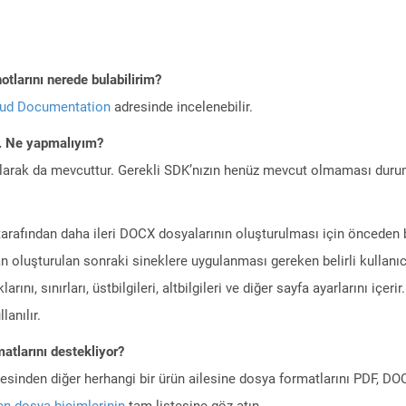
tlarını nerede bulabilirim?
oud Documentation
adresinde incelenebilir.
m. Ne yapmalıyım?
larak da mevcuttur. Gerekli SDK’nızın henüz mevcut olmaması duru
arafından daha ileri DOCX dosyalarının oluşturulması için önceden 
n oluşturulan sonraki sineklere uygulanması gereken belirli kullanıc
ını, sınırları, üstbilgileri, altbilgileri ve diğer sayfa ayarlarını içerir
lanılır.
atlarını destekliyor?
ilesinden diğer herhangi bir ürün ailesine dosya formatlarını PDF, 
n dosya biçimlerinin
tam listesine göz atın.