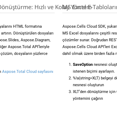
 Dönüştürme: Hızlı ve Kolay Yöntem
MS Excel E-Tablolar
syalarını HTML formatına
Aspose.Cells Cloud SDK, yukarı
artırın. Dönüştürülen dosyaları
MS Excel dosyalarını çeşitli re
ose.Slides, Aspose.Diagram,
çözümler sunar. Doğrudan REST 
er Aspose.Total API’leriyle
Aspose.Cells Cloud API’leri Exc
ü çözüm, dosyaların yüzlerce
dahil olmak üzere birden fazla 
SaveOption
nesnesi oluş
istenen biçimi ayarlayın.
in
Aspose.Total Cloud sayfasını
%!a(string=XLT) belgeyi 
nesnesi oluşturun
XLT’den dönüştürme için C
yöntemini çağırın