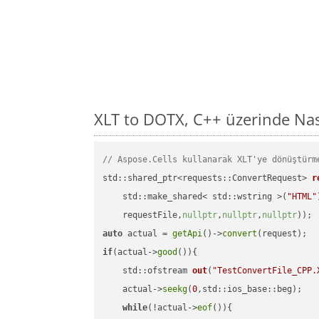
XLT to DOTX, C++ üzerinde Na
// Aspose.Cells kullanarak XLT'ye dönüştürm
std::shared_ptr<requests::ConvertRequest> 
r
    std::make_shared< std::wstring >(
"HTML"
    requestFile,
nullptr
,
nullptr
,
nullptr
))
auto
 actual = 
getApi
()->
convert
if
(actual->
good
()){

std::ofstream 
out
(
"TestConvertFile_CPP.
    actual->
seekg
(
0
,std::ios_base::beg);

while
(!actual->
eof
()){
