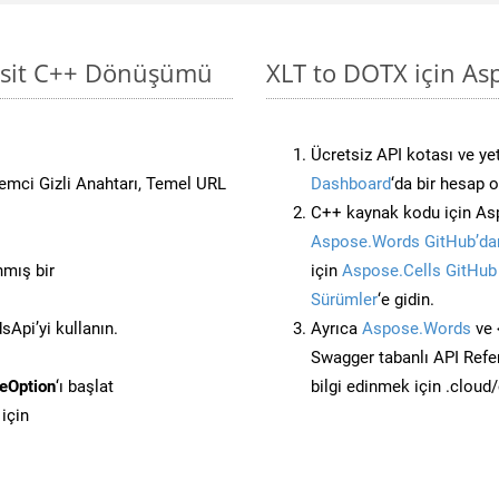
Basit C++ Dönüşümü
XLT to DOTX için As
Ücretsiz API kotası ve yet
stemci Gizli Anahtarı, Temel URL
Dashboard
‘da bir hesap 
C++ kaynak kodu için Asp
Aspose.Words GitHub’dan
nmış bir
için
Aspose.Cells GitHub
Sürümler
‘e gidin.
Api’yi kullanın.
Ayrıca
Aspose.Words
ve 
Swagger tabanlı API Refe
eOption
‘ı başlat
bilgi edinmek için .cloud
için