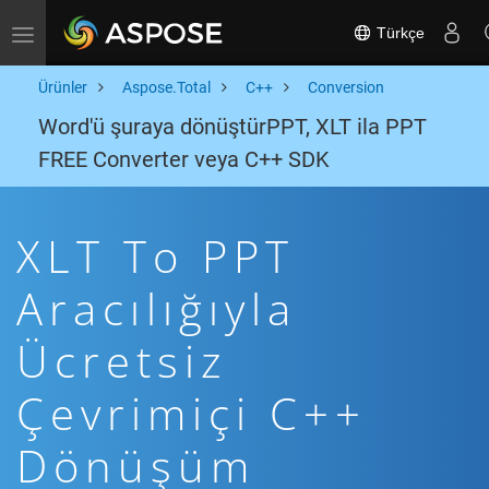
Türkçe
Toggle navigation
Ürünler
Aspose.Total
C++
Conversion
Word'ü şuraya dönüştürPPT, XLT ila PPT
FREE Converter veya C++ SDK
XLT To PPT
Aracılığıyla
Ücretsiz
Çevrimiçi C++
Dönüşüm