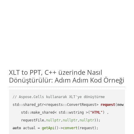
XLT to PPT, C++ üzerinde Nasıl
Dönüştürülür: Adım Adım Kod Örneği
// Aspose.Cells kullanarak XLT'ye dönüştürme
std::shared_ptr<requests::ConvertRequest> 
request
(
new
 requ
    std::make_shared< std::wstring >(
"HTML"
) ,        

    requestFile,
nullptr
,
nullptr
,
nullptr
))
auto
 actual = 
getApi
()->
convert