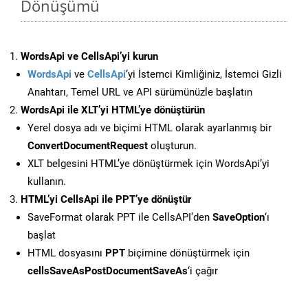
Dönüşümü
WordsApi ve CellsApi’yi kurun
WordsApi
ve
CellsApi
‘yi İstemci Kimliğiniz, İstemci Gizli
Anahtarı, Temel URL ve API sürümünüzle başlatın
WordsApi ile XLT’yi HTML’ye dönüştürün
Yerel dosya adı ve biçimi HTML olarak ayarlanmış bir
ConvertDocumentRequest
oluşturun.
XLT belgesini HTML’ye dönüştürmek için WordsApi’yi
kullanın.
HTML’yi CellsApi ile PPT’ye dönüştür
SaveFormat olarak PPT ile CellsAPI’den
SaveOption
‘ı
başlat
HTML dosyasını
PPT
biçimine dönüştürmek için
cellsSaveAsPostDocumentSaveAs
‘i çağır