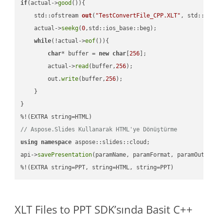
if
(actual->
good
()){

std::ofstream 
out
(
"TestConvertFile_CPP.XLT"
, std::ist
    actual->
seekg
(
0
,std::ios_base::beg);

while
(!actual->
eof
()){

char
* buffer = 
new
char
[
256
];

        actual->
read
(buffer,
256
);

        out.
write
(buffer,
256
);

    }

}

// Aspose.Slides Kullanarak HTML'ye Dönüştürme
using
namespace
 aspose::slides::cloud;            

api->
savePresentation
(paramName, paramFormat, paramOutPat
%!(EXTRA string=PPT, string=HTML, string=PPT)
XLT Files to PPT SDK’sında Basit C++