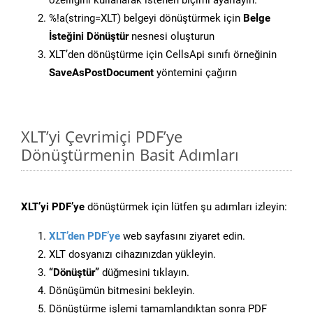
özelliğini kullanarak istenen biçimi ayarlayın.
%!a(string=XLT) belgeyi dönüştürmek için
Belge
İsteğini Dönüştür
nesnesi oluşturun
XLT’den dönüştürme için CellsApi sınıfı örneğinin
SaveAsPostDocument
yöntemini çağırın
XLT’yi Çevrimiçi PDF’ye
Dönüştürmenin Basit Adımları
XLT’yi PDF’ye
dönüştürmek için lütfen şu adımları izleyin:
XLT’den PDF’ye
web sayfasını ziyaret edin.
XLT dosyanızı cihazınızdan yükleyin.
“Dönüştür”
düğmesini tıklayın.
Dönüşümün bitmesini bekleyin.
Dönüştürme işlemi tamamlandıktan sonra PDF