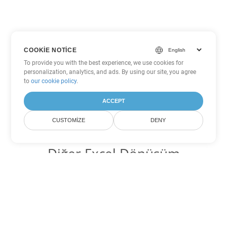
COOKIE NOTICE
To provide you with the best experience, we use cookies for
personalization, analytics, and ads. By using our site, you agree
to
our cookie policy
.
ACCEPT
CUSTOMIZE
DENY
Diğer Excel Dönüşüm
Seçenekleri
XLT'yi DOC'ye dönüştür
DOC:
Microsoft Word Binary Format