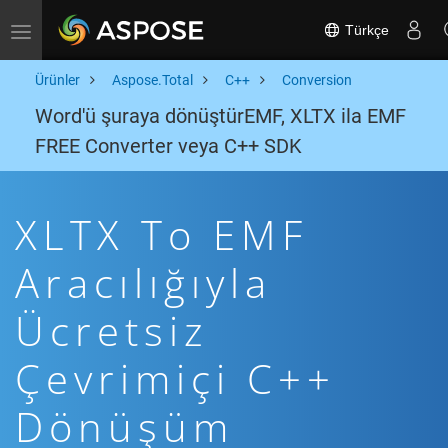
Türkçe
Toggle navigation
Ürünler
Aspose.Total
C++
Conversion
Word'ü şuraya dönüştürEMF, XLTX ila EMF
FREE Converter veya C++ SDK
XLTX To EMF
Aracılığıyla
Ücretsiz
Çevrimiçi C++
Dönüşüm