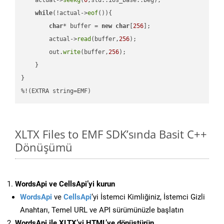
while
(!actual->
eof
()){

char
* buffer = 
new
char
[
256
];

        actual->
read
(buffer,
256
);

        out.
write
(buffer,
256
);

    }

}

%!(EXTRA string=EMF)
XLTX Files to EMF SDK’sında Basit C++
Dönüşümü
WordsApi ve CellsApi’yi kurun
WordsApi
ve
CellsApi
‘yi İstemci Kimliğiniz, İstemci Gizli
Anahtarı, Temel URL ve API sürümünüzle başlatın
WordsApi ile XLTX’yi HTML’ye dönüştürün