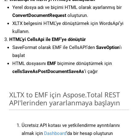
Yerel dosya adı ve biçimi HTML olarak ayarlanmış bir
ConvertDocumentRequest
oluşturun.
XLTX belgesini HTML’ye dönüştürmek için WordsApi’yi
kullanın.
HTML’yi CellsApi ile EMF’ye dönüştür
SaveFormat olarak EMF ile CellsAPI’den
SaveOption
‘ı
başlat
HTML dosyasını
EMF
biçimine dönüştürmek için
cellsSaveAsPostDocumentSaveAs
‘i çağır
XLTX to EMF için Aspose.Total REST
API'lerinden yararlanmaya başlayın
Ücretsiz API kotası ve yetkilendirme ayrıntılarını
almak için
Dashboard
‘da bir hesap oluşturun