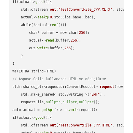
if
(actual->
good
()){

std::ofstream 
out
(
"TestConvertFile_CPP.XLTX"
, std::is
    actual->
seekg
(
0
,std::ios_base::beg);

while
(!actual->
eof
()){

char
* buffer = 
new
char
[
256
];

        actual->
read
(buffer,
256
);

        out.
write
(buffer,
256
);

    }

}

// Aspose.Cells kullanarak HTML'ye dönüştürme
std::shared_ptr<requests::ConvertRequest> 
request
(
new
 requ
    std::make_shared< std::wstring >(
"EMF"
) ,        

    requestFile,
nullptr
,
nullptr
,
nullptr
))
auto
 actual = 
getApi
()->
convert
if
(actual->
good
()){

std::ofstream 
out
(
"TestConvertFile_CPP.HTML"
, std::is
    actual->
seekg
(
0
,std::ios_base::beg);
