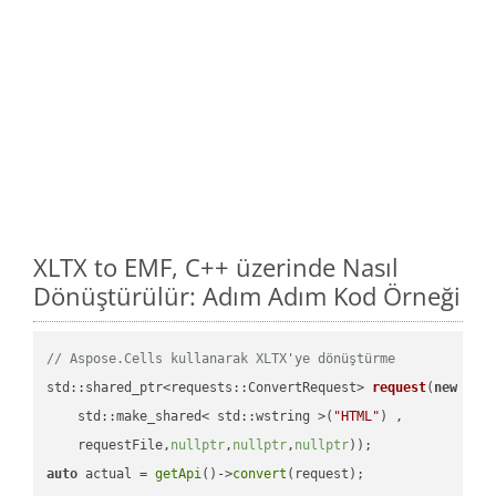
XLTX to EMF, C++ üzerinde Nasıl
Dönüştürülür: Adım Adım Kod Örneği
// Aspose.Cells kullanarak XLTX'ye dönüştürme
std::shared_ptr<requests::ConvertRequest> 
request
(
new
 requ
    std::make_shared< std::wstring >(
"HTML"
) ,        

    requestFile,
nullptr
,
nullptr
,
nullptr
))
auto
 actual = 
getApi
()->
convert