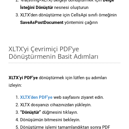
%!a(string=XLTX) belgeyi dönüştürmek için
Belge
İsteğini Dönüştür
nesnesi oluşturun
XLTX’den dönüştürme için CellsApi sınıfı örneğinin
SaveAsPostDocument
yöntemini çağırın
XLTX’yi Çevrimiçi PDF’ye
Dönüştürmenin Basit Adımları
XLTX’yi PDF’ye
dönüştürmek için lütfen şu adımları
izleyin:
XLTX’den PDF’ye
web sayfasını ziyaret edin.
XLTX dosyanızı cihazınızdan yükleyin.
“Dönüştür”
düğmesini tıklayın.
Dönüşümün bitmesini bekleyin.
Dönüştürme işlemi tamamlandıktan sonra PDF