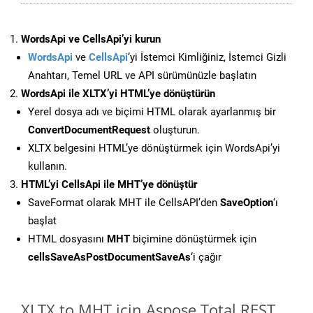
WordsApi ve CellsApi’yi kurun
WordsApi
ve
CellsApi
‘yi İstemci Kimliğiniz, İstemci Gizli
Anahtarı, Temel URL ve API sürümünüzle başlatın
WordsApi ile XLTX’yi HTML’ye dönüştürün
Yerel dosya adı ve biçimi HTML olarak ayarlanmış bir
ConvertDocumentRequest
oluşturun.
XLTX belgesini HTML’ye dönüştürmek için WordsApi’yi
kullanın.
HTML’yi CellsApi ile MHT’ye dönüştür
SaveFormat olarak MHT ile CellsAPI’den
SaveOption
‘ı
başlat
HTML dosyasını
MHT
biçimine dönüştürmek için
cellsSaveAsPostDocumentSaveAs
‘i çağır
XLTX to MHT için Aspose.Total REST