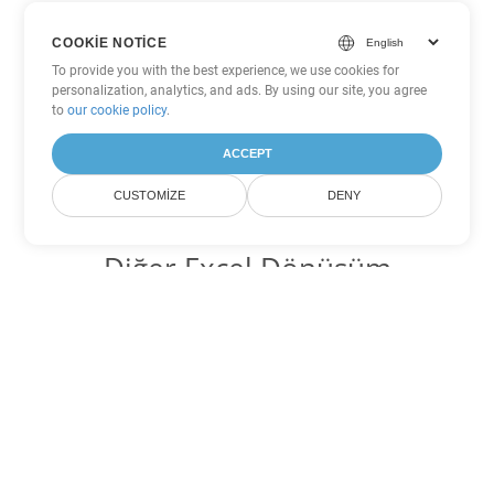
COOKIE NOTICE
To provide you with the best experience, we use cookies for
personalization, analytics, and ads. By using our site, you agree
to
our cookie policy
.
ACCEPT
CUSTOMIZE
DENY
Diğer Excel Dönüşüm
Seçenekleri
XLTX'yi DOC'ye dönüştür
DOC:
Microsoft Word Binary Format
XLTX'yi DOT'ye dönüştür
DOT:
Microsoft Word Template Files