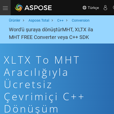
Türkçe
Toggle navigation
Ürünler
Aspose.Total
C++
Conversion
Word'ü şuraya dönüştürMHT, XLTX ila
MHT FREE Converter veya C++ SDK
XLTX To MHT
Aracılığıyla
Ücretsiz
Çevrimiçi C++
Dönüşüm