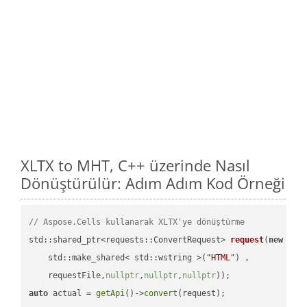
XLTX to MHT, C++ üzerinde Nasıl
Dönüştürülür: Adım Adım Kod Örneği
// Aspose.Cells kullanarak XLTX'ye dönüştürme
std::shared_ptr<requests::ConvertRequest> 
request
(
new
 requ
    std::make_shared< std::wstring >(
"HTML"
) ,        

    requestFile,
nullptr
,
nullptr
,
nullptr
))
auto
 actual = 
getApi
()->
convert