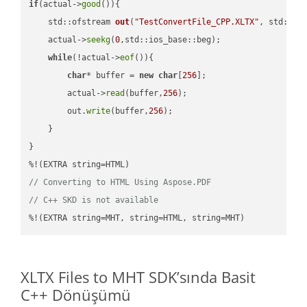
if
(actual->
good
()){

std::ofstream 
out
(
"TestConvertFile_CPP.XLTX"
, std::is
    actual->
seekg
(
0
,std::ios_base::beg);

while
(!actual->
eof
()){

char
* buffer = 
new
char
[
256
];

        actual->
read
(buffer,
256
);

        out.
write
(buffer,
256
);

    }

}

// Converting to HTML Using Aspose.PDF
// C++ SKD is not available
%!(EXTRA string=MHT, string=HTML, string=MHT)
XLTX Files to MHT SDK’sında Basit
C++ Dönüşümü