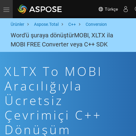
Türkçe
Toggle navigation
Ürünler
Aspose.Total
C++
Conversion
Word'ü şuraya dönüştürMOBI, XLTX ila
MOBI FREE Converter veya C++ SDK
XLTX To MOBI
Aracılığıyla
Ücretsiz
Çevrimiçi C++
Dönüşüm