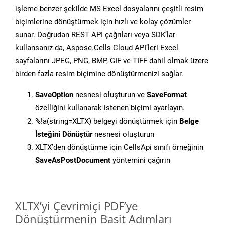
işleme benzer şekilde MS Excel dosyalarını çeşitli resim
biçimlerine dönüştürmek için hızlı ve kolay çözümler
sunar. Doğrudan REST API çağrıları veya SDK’lar
kullansanız da, Aspose.Cells Cloud API’leri Excel
sayfalarını JPEG, PNG, BMP, GIF ve TIFF dahil olmak üzere
birden fazla resim biçimine dönüştürmenizi sağlar.
SaveOption
nesnesi oluşturun ve
SaveFormat
özelliğini kullanarak istenen biçimi ayarlayın.
%!a(string=XLTX) belgeyi dönüştürmek için
Belge
İsteğini Dönüştür
nesnesi oluşturun
XLTX’den dönüştürme için CellsApi sınıfı örneğinin
SaveAsPostDocument
yöntemini çağırın
XLTX’yi Çevrimiçi PDF’ye
Dönüştürmenin Basit Adımları