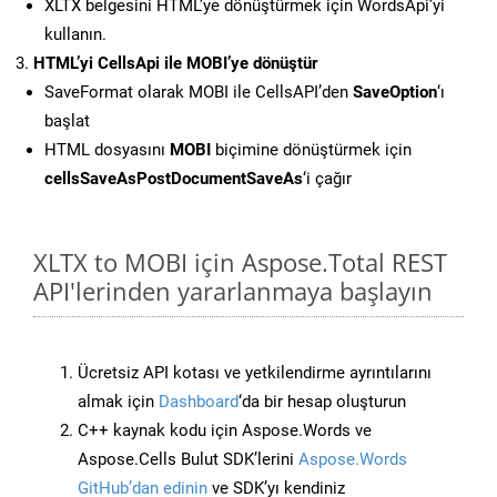
XLTX belgesini HTML’ye dönüştürmek için WordsApi’yi
kullanın.
HTML’yi CellsApi ile MOBI’ye dönüştür
SaveFormat olarak MOBI ile CellsAPI’den
SaveOption
‘ı
başlat
HTML dosyasını
MOBI
biçimine dönüştürmek için
cellsSaveAsPostDocumentSaveAs
‘i çağır
XLTX to MOBI için Aspose.Total REST
API'lerinden yararlanmaya başlayın
Ücretsiz API kotası ve yetkilendirme ayrıntılarını
almak için
Dashboard
‘da bir hesap oluşturun
C++ kaynak kodu için Aspose.Words ve
Aspose.Cells Bulut SDK’lerini
Aspose.Words
GitHub’dan edinin
ve SDK’yı kendiniz