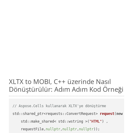
XLTX to MOBI, C++ üzerinde Nasıl
Dönüştürülür: Adım Adım Kod Örneği
// Aspose.Cells kullanarak XLTX'ye dönüştürme
std::shared_ptr<requests::ConvertRequest> 
request
(
new
 requ
    std::make_shared< std::wstring >(
"HTML"
) ,        

    requestFile,
nullptr
,
nullptr
,
nullptr
))