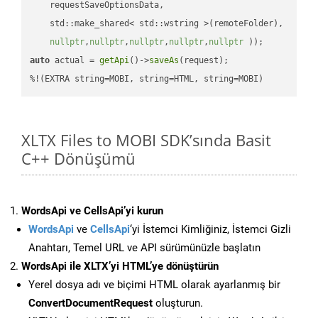
    requestSaveOptionsData,

    std::make_shared< std::wstring >(remoteFolder),

nullptr
,
nullptr
,
nullptr
,
nullptr
,
nullptr
 ))
auto
 actual = 
getApi
()->
saveAs
(request);

%!(EXTRA string=MOBI, string=HTML, string=MOBI)
XLTX Files to MOBI SDK’sında Basit
C++ Dönüşümü
WordsApi ve CellsApi’yi kurun
WordsApi
ve
CellsApi
‘yi İstemci Kimliğiniz, İstemci Gizli
Anahtarı, Temel URL ve API sürümünüzle başlatın
WordsApi ile XLTX’yi HTML’ye dönüştürün
Yerel dosya adı ve biçimi HTML olarak ayarlanmış bir
ConvertDocumentRequest
oluşturun.