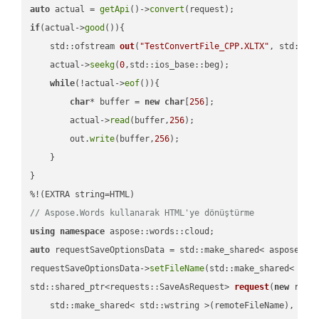
auto
 actual = 
getApi
()->
convert
if
(actual->
good
()){

std::ofstream 
out
(
"TestConvertFile_CPP.XLTX"
, std::is
    actual->
seekg
(
0
,std::ios_base::beg);

while
(!actual->
eof
()){

char
* buffer = 
new
char
[
256
];

        actual->
read
(buffer,
256
);

        out.
write
(buffer,
256
);

    }

}

// Aspose.Words kullanarak HTML'ye dönüştürme
using
namespace
auto
 requestSaveOptionsData = std::make_shared< aspose::wo
requestSaveOptionsData->
setFileName
(std::make_shared< std
std::shared_ptr<requests::SaveAsRequest> 
request
(
new
 reque
    std::make_shared< std::wstring >(remoteFileName),
