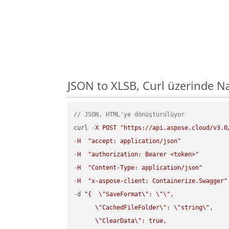
JSON to XLSB, Curl üzerinde N
// JSON, HTML'ye dönüştürülüyor
curl 
-
X
POST
"https://api.aspose.cloud/v3.0
-
H
"accept: application/json"
-
H
"authorization: Bearer <token>"
-
H
"Content-Type: application/json"
-
H
"x-aspose-client: Containerize.Swagger"
-
d 
"{  
\"
SaveFormat
\"
: 
\"
\"
,

\"
CachedFileFolder
\"
: 
\"
string
\"
,

\"
ClearData
\"
: true,  
