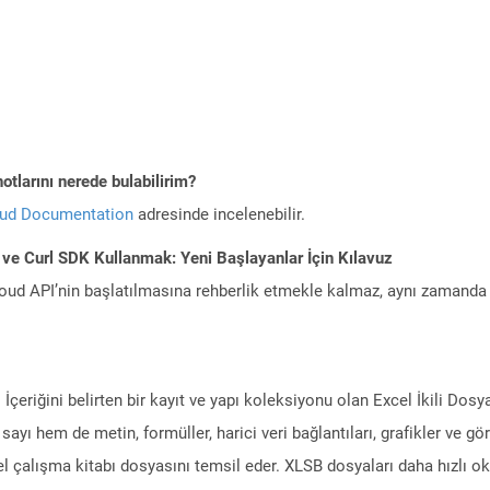
otlarını nerede bulabilirim?
oud Documentation
adresinde incelenebilir.
ve Curl SDK Kullanmak: Yeni Başlayanlar İçin Kılavuz
ud API’nin başlatılmasına rehberlik etmekle kalmaz, aynı zamanda g
eriğini belirten bir kayıt ve yapı koleksiyonu olan Excel İkili Dosya 
sayı hem de metin, formüller, harici veri bağlantıları, grafikler ve g
l çalışma kitabı dosyasını temsil eder. XLSB dosyaları daha hızlı okun