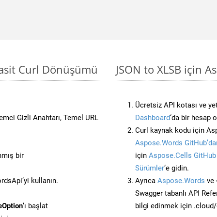
Basit Curl Dönüşümü
JSON to XLSB için A
Ücretsiz API kotası ve yet
stemci Gizli Anahtarı, Temel URL
Dashboard
‘da bir hesap 
Curl kaynak kodu için As
Aspose.Words GitHub’dan
nmış bir
için
Aspose.Cells GitHub
Sürümler
‘e gidin.
dsApi’yi kullanın.
Ayrıca
Aspose.Words
ve 
Swagger tabanlı API Refe
eOption
‘ı başlat
bilgi edinmek için .cloud