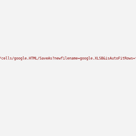
/cells/google.HTML/SaveAs?newfilename=google.XLSB&isAutoFitRows=