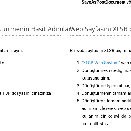
SaveAsPostDocument
yö
ştürmenin Basit Adımları
Web Sayfasını XLSB
arı izleyin:
Bir web sayfasını XLSB biçimine
in.
“XLSB Web Sayfası”
web s
Dönüştürmek istediğiniz w
kutusuna girin.
Dönüştürme işlemini başl
 PDF dosyasını cihazınıza
Dönüştürmenin tamamlan
Dönüştürme tamamlandıkta
adımları izleyerek, web sa
kullanım için kolaylıkla i
indirebilirsiniz.