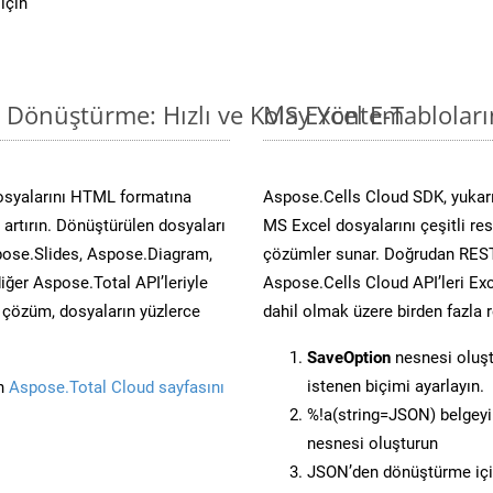
için
i Dönüştürme: Hızlı ve Kolay Yöntem
MS Excel E-Tablolar
osyalarını HTML formatına
Aspose.Cells Cloud SDK, yukarı
artırın. Dönüştürülen dosyaları
MS Excel dosyalarını çeşitli re
ose.Slides, Aspose.Diagram,
çözümler sunar. Doğrudan REST 
er Aspose.Total API’leriyle
Aspose.Cells Cloud API’leri Exc
ü çözüm, dosyaların yüzlerce
dahil olmak üzere birden fazla 
SaveOption
nesnesi oluş
istenen biçimi ayarlayın.
in
Aspose.Total Cloud sayfasını
%!a(string=JSON) belgey
nesnesi oluşturun
JSON’den dönüştürme için