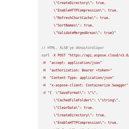
\"
CreateDirectory
\"
: true,  

\"
EnableHTTPCompression
\"
: true,  

\"
RefreshChartCache
\"
: true,  

\"
SortNames
\"
: true,  

\"
ValidateMergedAreas
\"
: true}"
// HTML, XLSB'ye dönüştürülüyor
curl 
-
X
POST
"https://api.aspose.cloud/v3.0
-
H
"accept: application/json"
-
H
"authorization: Bearer <token>"
-
H
"Content-Type: application/json"
-
H
"x-aspose-client: Containerize.Swagger"
-
d 
"{  
\"
SaveFormat
\"
: 
\"
\"
,

\"
CachedFileFolder
\"
: 
\"
string
\"
,

\"
ClearData
\"
: true,  

\"
CreateDirectory
\"
: true,  

\"
EnableHTTPCompression
\"
: true,  
