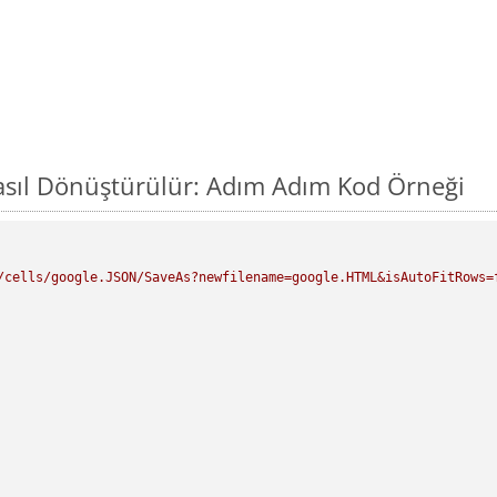
asıl Dönüştürülür: Adım Adım Kod Örneği
/cells/google.JSON/SaveAs?newfilename=google.HTML&isAutoFitRows=