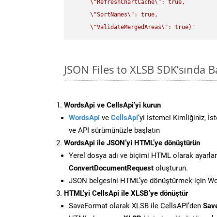
\"
RefreshChartCache
\"
: true,  

\"
SortNames
\"
: true,  

\"
ValidateMergedAreas
\"
: true}"
JSON Files to XLSB SDK’sında 
WordsApi ve CellsApi’yi kurun
WordsApi
ve
CellsApi
‘yi İstemci Kimliğiniz, İ
ve API sürümünüzle başlatın
WordsApi ile JSON’yi HTML’ye dönüştürün
Yerel dosya adı ve biçimi HTML olarak ayarla
ConvertDocumentRequest
oluşturun.
JSON belgesini HTML’ye dönüştürmek için Wor
HTML’yi CellsApi ile XLSB’ye dönüştür
SaveFormat olarak XLSB ile CellsAPI’den
Sav