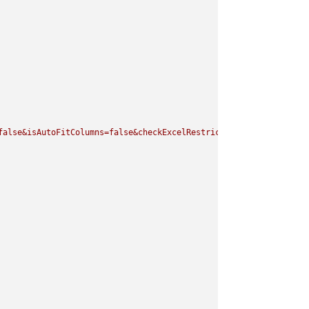
false&isAutoFitColumns=false&checkExcelRestriction=true"