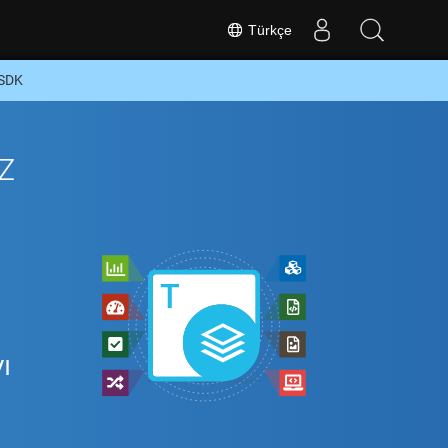
Türkçe
 SDK
z
ı