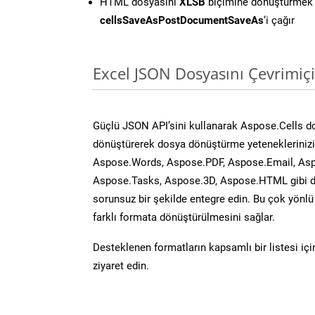
HTML dosyasını
XLSB
biçimine dönüştürmek 
cellsSaveAsPostDocumentSaveAs
‘i çağır
Excel JSON Dosyasını Çevrimiç
Güçlü JSON API’sini kullanarak Aspose.Cells d
dönüştürerek dosya dönüştürme yeteneklerinizi 
Aspose.Words, Aspose.PDF, Aspose.Email, Asp
Aspose.Tasks, Aspose.3D, Aspose.HTML gibi diğ
sorunsuz bir şekilde entegre edin. Bu çok yönl
farklı formata dönüştürülmesini sağlar.
Desteklenen formatların kapsamlı bir listesi iç
ziyaret edin.