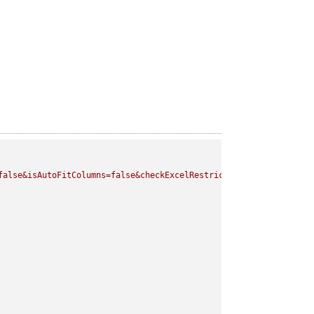
false&isAutoFitColumns=false&checkExcelRestriction=true"