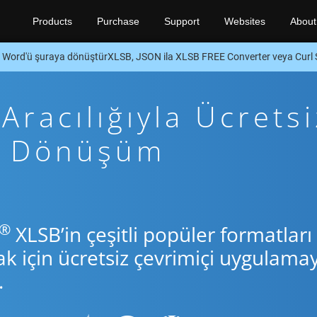
Products
Purchase
Support
Websites
About
Word'ü şuraya dönüştürXLSB, JSON ila XLSB FREE Converter veya Curl
racılığıyla Ücretsi
rl Dönüşüm
®
XLSB’in çeşitli popüler formatları
için ücretsiz çevrimiçi uygulamay
.