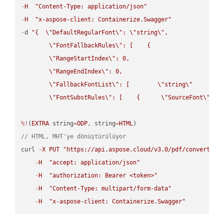
-
H
"Content-Type: application/json"
-
H
"x-aspose-client: Containerize.Swagger"
-
d 
"{  
\"
DefaultRegularFont
\"
: 
\"
string
\"
,

\"
FontFallbackRules
\"
: [    {

\"
RangeStartIndex
\"
: 0,

\"
RangeEndIndex
\"
: 0,

\"
FallbackFontList
\"
: [        
\"
string
\"
      ]  
\"
FontSubstRules
\"
: [    {      
\"
SourceFont
\"
: 
\
%!
(
EXTRA
 string
=
ODP
, string
=
HTML
// HTML, MHT'ye dönüştürülüyor
curl 
-
X
PUT
"https://api.aspose.cloud/v3.0/pdf/convert/HT
-
H
"accept: application/json"
-
H
"authorization: Bearer <token>"
-
H
"Content-Type: multipart/form-data"
-
H
"x-aspose-client: Containerize.Swagger"