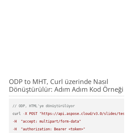
ODP to MHT, Curl üzerinde Nasıl
Dönüştürülür: Adım Adım Kod Örneği
// ODP, HTML'ye dönüştürülüyor
curl 
-
X
POST
"https://api.aspose.cloud/v3.0/slides/test-u
-
H
"accept: multipart/form-data"
-
H
"authorization: Bearer <token>"