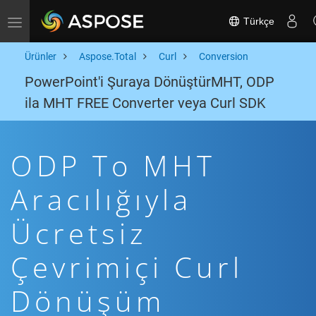
Türkçe
Toggle navigation
Ürünler
Aspose.Total
Curl
Conversion
PowerPoint'i Şuraya DönüştürMHT, ODP
ila MHT FREE Converter veya Curl SDK
ODP To MHT
Aracılığıyla
Ücretsiz
Çevrimiçi Curl
Dönüşüm