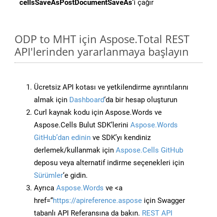
cellsSaveAsPostDocumentSaveAs
‘i çağır
ODP to MHT için Aspose.Total REST
API'lerinden yararlanmaya başlayın
Ücretsiz API kotası ve yetkilendirme ayrıntılarını
almak için
Dashboard
‘da bir hesap oluşturun
Curl kaynak kodu için Aspose.Words ve
Aspose.Cells Bulut SDK’lerini
Aspose.Words
GitHub’dan edinin
ve SDK’yı kendiniz
derlemek/kullanmak için
Aspose.Cells GitHub
deposu veya alternatif indirme seçenekleri için
Sürümler
‘e gidin.
Ayrıca
Aspose.Words
ve <a
href=“
https://apireference.aspose
için Swagger
tabanlı API Referansına da bakın.
REST API