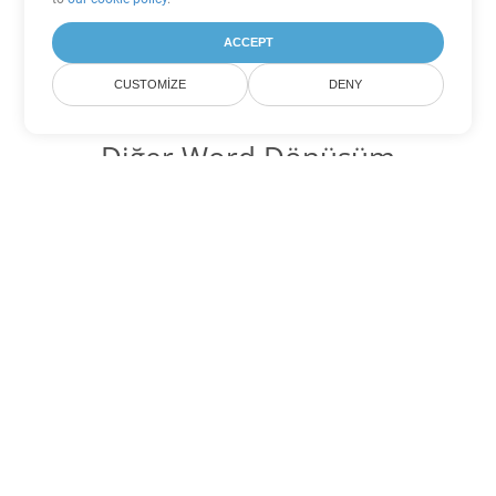
ACCEPT
CUSTOMIZE
DENY
Diğer Word Dönüşüm
Seçenekleri
OTT'yi DOC'ye dönüştür
DOC:
Microsoft Word Binary Format
OTT'yi DOT'ye dönüştür
DOT:
Microsoft Word Template Files
OTT'yi DOCX'ye dönüştür
DOCX:
Office 2007+ Word Document