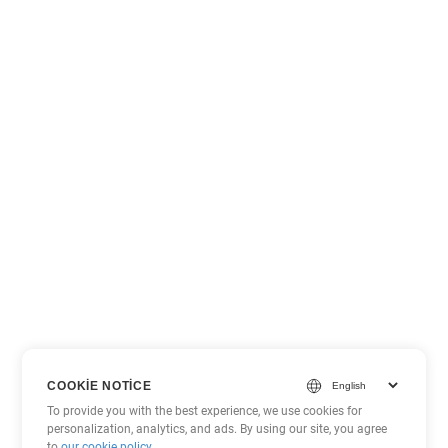
COOKIE NOTICE
To provide you with the best experience, we use cookies for
personalization, analytics, and ads. By using our site, you agree
to
our cookie policy
.