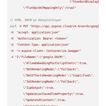
\"
StandardDisplayName
\"
FlatOpcXmlMappingOnly
\"
:true}"
// HTML, DOCM'ye dönüştürülüyor
curl 
-
X
PUT
"https://api.aspose.cloud/v4.0/words/google.H
-
H
"accept: application/json"
-
H
"Authorization: Bearer <token>"
-
H
"Content-Type: application/json"
-
H
"x-aspose-client: Containerize.Swagger"
-
d 
"{
\"
FileName
\"
:
\"
google.DOCM
\"
,

\"
AllowEmbeddingPostScriptFonts
\"
:true,

\"
DmlRenderingMode
\"
:
\"
Fallback
\"
,

\"
DmlEffectsRenderingMode
\"
:
\"
Simplified
\"
,

\"
ImlRenderingMode
\"
:
\"
Fallback
\"
,

\"
ZipOutput
\"
:true,

\"
UpdateLastSavedTimeProperty
\"
:true,

\"
UpdateSdtContent
\"
:true,
