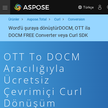
Türkçe
Toggle navigation
Ürünler
Aspose.Total
Curl
Conversion
Word'ü şuraya dönüştürDOCM, OTT ila
DOCM FREE Converter veya Curl SDK
OTT To DOCM
Aracılığıyla
Ücretsiz
Çevrimiçi Curl
Dönüşüm