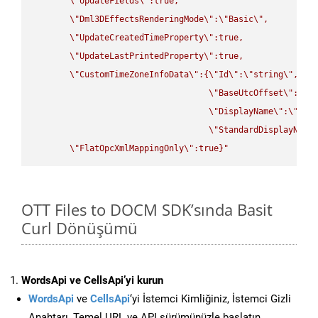
\"
UpdateFields
\"
:true,

\"
Dml3DEffectsRenderingMode
\"
:
\"
Basic
\"
,

\"
UpdateCreatedTimeProperty
\"
:true,

\"
UpdateLastPrintedProperty
\"
:true,

\"
CustomTimeZoneInfoData
\"
:{
\"
Id
\"
:
\"
string
\"
,

\"
BaseUtcOffset
\"
:
\"
s
\"
DisplayName
\"
:
\"
str
\"
StandardDisplayName
\"
FlatOpcXmlMappingOnly
\"
:true}"
OTT Files to DOCM SDK’sında Basit
Curl Dönüşümü
WordsApi ve CellsApi’yi kurun
WordsApi
ve
CellsApi
‘yi İstemci Kimliğiniz, İstemci Gizli
Anahtarı, Temel URL ve API sürümünüzle başlatın