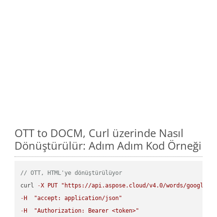
OTT to DOCM, Curl üzerinde Nasıl
Dönüştürülür: Adım Adım Kod Örneği
// OTT, HTML'ye dönüştürülüyor
curl 
-
X
PUT
"https://api.aspose.cloud/v4.0/words/google.O
-
H
"accept: application/json"
-
H
"Authorization: Bearer <token>"