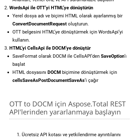
WordsApi ile OTT’yi HTML’ye dönüştürün
Yerel dosya adı ve biçimi HTML olarak ayarlanmış bir
ConvertDocumentRequest
oluşturun.
OTT belgesini HTML’ye dönüştürmek için WordsApi’yi
kullanın.
HTML’yi CellsApi ile DOCM’ye dönüştür
SaveFormat olarak DOCM ile CellsAPI’den
SaveOption
‘ı
başlat
HTML dosyasını
DOCM
biçimine dönüştürmek için
cellsSaveAsPostDocumentSaveAs
‘i çağır
OTT to DOCM için Aspose.Total REST
API'lerinden yararlanmaya başlayın
Ücretsiz API kotası ve yetkilendirme ayrıntılarını