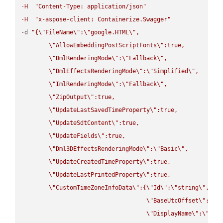
-
H
"Content-Type: application/json"
-
H
"x-aspose-client: Containerize.Swagger"
-
d 
"{
\"
FileName
\"
:
\"
google.HTML
\"
,

\"
AllowEmbeddingPostScriptFonts
\"
:true,

\"
DmlRenderingMode
\"
:
\"
Fallback
\"
,

\"
DmlEffectsRenderingMode
\"
:
\"
Simplified
\"
,

\"
ImlRenderingMode
\"
:
\"
Fallback
\"
,

\"
ZipOutput
\"
:true,

\"
UpdateLastSavedTimeProperty
\"
:true,

\"
UpdateSdtContent
\"
:true,

\"
UpdateFields
\"
:true,

\"
Dml3DEffectsRenderingMode
\"
:
\"
Basic
\"
,

\"
UpdateCreatedTimeProperty
\"
:true,

\"
UpdateLastPrintedProperty
\"
:true,

\"
CustomTimeZoneInfoData
\"
:{
\"
Id
\"
:
\"
string
\"
,

\"
BaseUtcOffset
\"
:
\"
s
\"
DisplayName
\"
:
\"
str