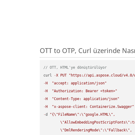
OTT to OTP, Curl üzerinde Nas
// OTT, HTML'ye dönüştürülüyor
curl 
-
X
PUT
"https://api.aspose.cloud/v4.0/
-
H
"accept: application/json"
-
H
"Authorization: Bearer <token>"
-
H
"Content-Type: application/json"
-
H
"x-aspose-client: Containerize.Swagger"
-
d 
"{
\"
FileName
\"
:
\"
google.HTML
\"
,

\"
AllowEmbeddingPostScriptFonts
\"
:t
\"
DmlRenderingMode
\"
:
\"
Fallback
\"
,
