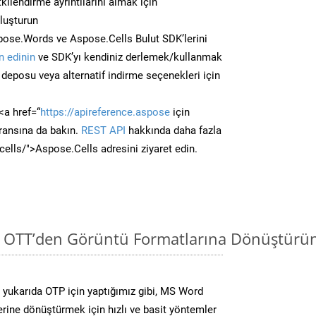
kilendirme ayrıntılarını almak için
oluşturun
pose.Words ve Aspose.Cells Bulut SDK’lerini
 edinin
ve SDK’yı kendiniz derlemek/kullanmak
deposu veya alternatif indirme seçenekleri için
<a href=“
https://apireference.aspose
için
ransına da bakın.
REST API
hakkında daha fazla
/cells/">Aspose.Cells adresini ziyaret edin.
i OTT’den Görüntü Formatlarına Dönüştürün
yukarıda OTP için yaptığımız gibi, MS Word
lerine dönüştürmek için hızlı ve basit yöntemler