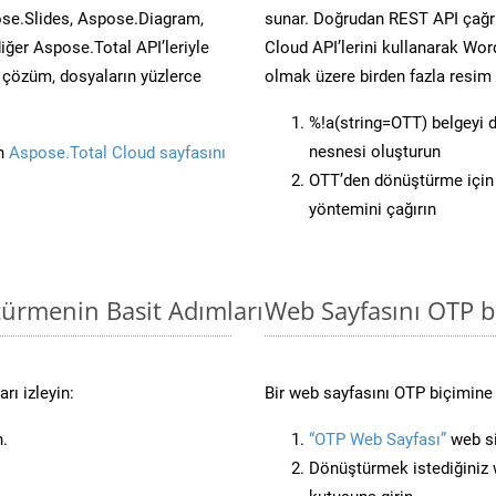
se.Slides, Aspose.Diagram,
sunar. Doğrudan REST API çağrı
er Aspose.Total API’leriyle
Cloud API’lerini kullanarak Wor
ü çözüm, dosyaların yüzlerce
olmak üzere birden fazla resim 
%!a(string=OTT) belgeyi
nesnesi oluşturun
in
Aspose.Total Cloud sayfasını
OTT’den dönüştürme için 
yöntemini çağırın
türmenin Basit Adımları
Web Sayfasını OTP 
rı izleyin:
Bir web sayfasını OTP biçimine 
n.
“OTP Web Sayfası”
web si
Dönüştürmek istediğiniz w