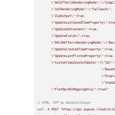
\"
DmlEffectsRenderingMode
\"
:
\"
Simpl
\"
ImlRenderingMode
\"
:
\"
Fallback
\"
,

\"
ZipOutput
\"
:true,

\"
UpdateLastSavedTimeProperty
\"
:true
\"
UpdateSdtContent
\"
:true,

\"
UpdateFields
\"
:true,

\"
Dml3DEffectsRenderingMode
\"
:
\"
Bas
\"
UpdateCreatedTimeProperty
\"
:true,

\"
UpdateLastPrintedProperty
\"
:true,

\"
CustomTimeZoneInfoData
\"
:{
\"
Id
\"
:
\"
BaseU
\"
Displ
\"
Stand
\"
FlatOpcXmlMappingOnly
\"
:true}"
// HTML, OTP'ye dönüştürülüyor
curl 
-
X
POST
"https://api.aspose.cloud/v3.0