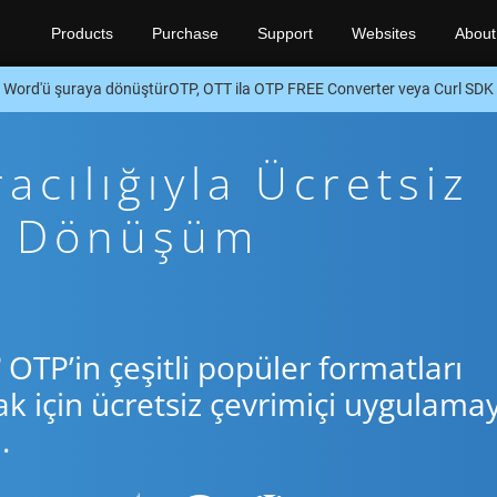
Products
Purchase
Support
Websites
About
Word'ü şuraya dönüştürOTP, OTT ila OTP FREE Converter veya Curl SDK
cılığıyla Ücretsiz
rl Dönüşüm
®
OTP’in çeşitli popüler formatları
için ücretsiz çevrimiçi uygulamay
.