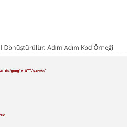
ıl Dönüştürülür: Adım Adım Kod Örneği
words/google.OTT/saveAs"
rue,
