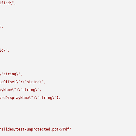
ified
\"
,

,

ic
\"
,

\"
string
\"
,

tcOffset
\"
:
\"
string
\"
,

ayName
\"
:
\"
string
\"
,

ardDisplayName
\"
:
\"
string
\"
},

/slides/test-unprotected.pptx/Pdf"