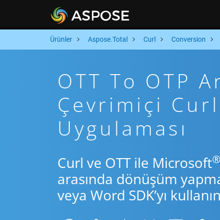
Ürünler
Aspose.Total
Curl
Conversion
OTT To OTP Ara
Çevrimiçi Cu
Uygulaması
Curl ve OTT ile Microsoft
arasında dönüşüm yapmak 
veya Word SDK’yı kullanın