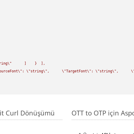
ring
\"
      ]    }  ],

ourceFont
\"
: 
\"
string
\"
,      
\"
TargetFont
\"
: 
\"
string
\"
,      
\
sit Curl Dönüşümü
OTT to OTP için Asp