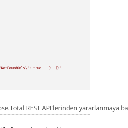
"
NotFoundOnly
\"
: true    }  ]}"
ose.Total REST API'lerinden yararlanmaya ba