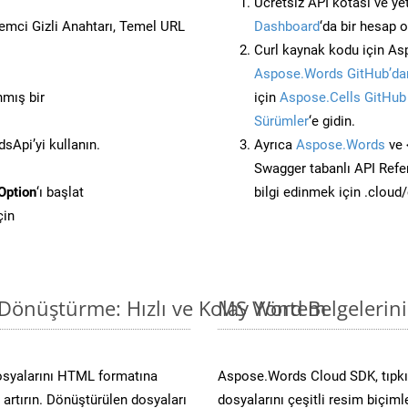
Ücretsiz API kotası ve yet
stemci Gizli Anahtarı, Temel URL
Dashboard
‘da bir hesap 
Curl kaynak kodu için As
Aspose.Words GitHub’dan
nmış bir
için
Aspose.Cells GitHub
Sürümler
‘e gidin.
Api’yi kullanın.
Ayrıca
Aspose.Words
ve 
Swagger tabanlı API Refe
Option
‘ı başlat
bilgi edinmek için .cloud
çin
Dönüştürme: Hızlı ve Kolay Yöntem
MS Word Belgelerin
osyalarını HTML formatına
Aspose.Words Cloud SDK, tıpkı 
artırın. Dönüştürülen dosyaları
dosyalarını çeşitli resim biçim