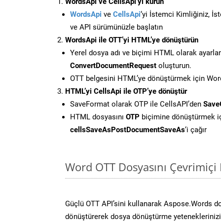
WordsApi ve CellsApi’yi kurun
WordsApi
ve
CellsApi
‘yi İstemci Kimliğiniz, İ
ve API sürümünüzle başlatın
WordsApi ile OTT’yi HTML’ye dönüştürün
Yerel dosya adı ve biçimi HTML olarak ayarla
ConvertDocumentRequest
oluşturun.
OTT belgesini HTML’ye dönüştürmek için Words
HTML’yi CellsApi ile OTP’ye dönüştür
SaveFormat olarak OTP ile CellsAPI’den
Save
HTML dosyasını
OTP
biçimine dönüştürmek i
cellsSaveAsPostDocumentSaveAs
‘i çağır
Word OTT Dosyasını Çevrimiçi 
Güçlü OTT API’sini kullanarak Aspose.Words d
dönüştürerek dosya dönüştürme yeteneklerinizi 