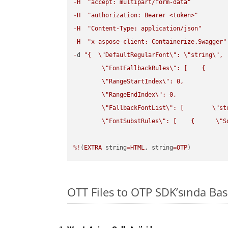
-
H
"accept: multipart/form-data"
-
H
"authorization: Bearer <token>"
-
H
"Content-Type: application/json"
-
H
"x-aspose-client: Containerize.Swagger"
-
d 
"{  
\"
DefaultRegularFont
\"
: 
\"
string
\"
,

\"
FontFallbackRules
\"
: [    {

\"
RangeStartIndex
\"
: 0,

\"
RangeEndIndex
\"
: 0,

\"
FallbackFontList
\"
: [        
\"
st
\"
FontSubstRules
\"
: [    {      
\"
S
%!
(
EXTRA
 string
=
HTML
, string
=
OTP
)
OTT Files to OTP SDK’sında Ba