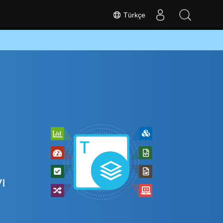
Türkçe
ı