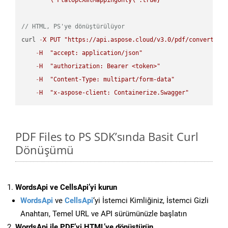
// HTML, PS'ye dönüştürülüyor
curl 
-
X
PUT
"https://api.aspose.cloud/v3.0/pdf/convert/HT
-
H
"accept: application/json"
-
H
"authorization: Bearer <token>"
-
H
"Content-Type: multipart/form-data"
-
H
"x-aspose-client: Containerize.Swagger"
PDF Files to PS SDK’sında Basit Curl
Dönüşümü
WordsApi ve CellsApi’yi kurun
WordsApi
ve
CellsApi
‘yi İstemci Kimliğiniz, İstemci Gizli
Anahtarı, Temel URL ve API sürümünüzle başlatın
WordsApi ile PDF’yi HTML’ye dönüştürün