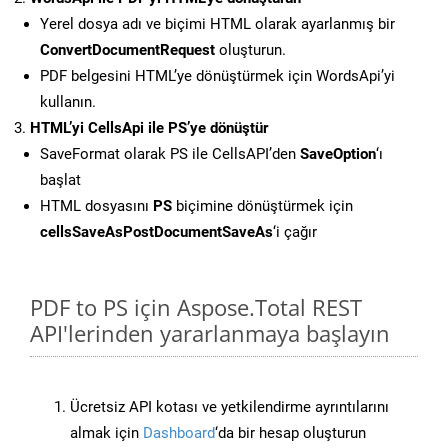
Yerel dosya adı ve biçimi HTML olarak ayarlanmış bir
ConvertDocumentRequest
oluşturun.
PDF belgesini HTML’ye dönüştürmek için WordsApi’yi
kullanın.
HTML’yi CellsApi ile PS’ye dönüştür
SaveFormat olarak PS ile CellsAPI’den
SaveOption
‘ı
başlat
HTML dosyasını
PS
biçimine dönüştürmek için
cellsSaveAsPostDocumentSaveAs
‘i çağır
PDF to PS için Aspose.Total REST
API'lerinden yararlanmaya başlayın
Ücretsiz API kotası ve yetkilendirme ayrıntılarını
almak için
Dashboard
‘da bir hesap oluşturun