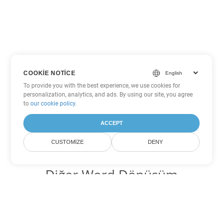
COOKIE NOTICE
To provide you with the best experience, we use cookies for
personalization, analytics, and ads. By using our site, you agree
to
our cookie policy
.
ACCEPT
CUSTOMIZE
DENY
Diğer Word Dönüşüm
Seçenekleri
PDF'yi DOC'ye dönüştür