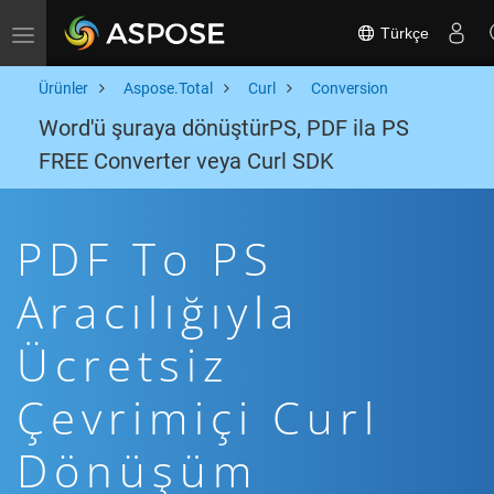
Türkçe
Toggle navigation
Ürünler
Aspose.Total
Curl
Conversion
Word'ü şuraya dönüştürPS, PDF ila PS
FREE Converter veya Curl SDK
PDF To PS
Aracılığıyla
Ücretsiz
Çevrimiçi Curl
Dönüşüm