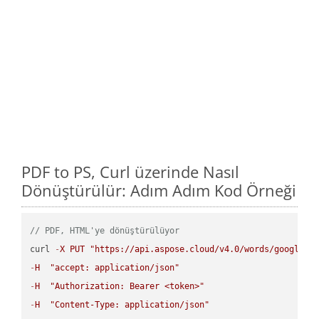
PDF to PS, Curl üzerinde Nasıl
Dönüştürülür: Adım Adım Kod Örneği
// PDF, HTML'ye dönüştürülüyor
curl 
-
X
PUT
"https://api.aspose.cloud/v4.0/words/google.P
-
H
"accept: application/json"
-
H
"Authorization: Bearer <token>"
-
H
"Content-Type: application/json"