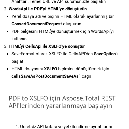
Anahtarı, Temel URL ve API sürümünüzle başlatın
WordsApi ile PDF’yi HTML’ye dönüştürün
Yerel dosya adı ve biçimi HTML olarak ayarlanmış bir
ConvertDocumentRequest
oluşturun.
PDF belgesini HTML’ye dönüştürmek için WordsApi’yi
kullanın.
HTML’yi CellsApi ile XSLFO’ye dönüştür
SaveFormat olarak XSLFO ile CellsAPI’den
SaveOption
‘ı
başlat
HTML dosyasını
XSLFO
biçimine dönüştürmek için
cellsSaveAsPostDocumentSaveAs
‘i çağır
PDF to XSLFO için Aspose.Total REST
API'lerinden yararlanmaya başlayın
Ücretsiz API kotası ve yetkilendirme ayrıntılarını