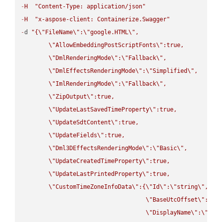
-
H
"Content-Type: application/json"
-
H
"x-aspose-client: Containerize.Swagger"
-
d 
"{
\"
FileName
\"
:
\"
google.HTML
\"
,

\"
AllowEmbeddingPostScriptFonts
\"
:true,

\"
DmlRenderingMode
\"
:
\"
Fallback
\"
,

\"
DmlEffectsRenderingMode
\"
:
\"
Simplified
\"
,

\"
ImlRenderingMode
\"
:
\"
Fallback
\"
,

\"
ZipOutput
\"
:true,

\"
UpdateLastSavedTimeProperty
\"
:true,

\"
UpdateSdtContent
\"
:true,

\"
UpdateFields
\"
:true,

\"
Dml3DEffectsRenderingMode
\"
:
\"
Basic
\"
,

\"
UpdateCreatedTimeProperty
\"
:true,

\"
UpdateLastPrintedProperty
\"
:true,

\"
CustomTimeZoneInfoData
\"
:{
\"
Id
\"
:
\"
string
\"
,

\"
BaseUtcOffset
\"
:
\"
s
\"
DisplayName
\"
:
\"
str