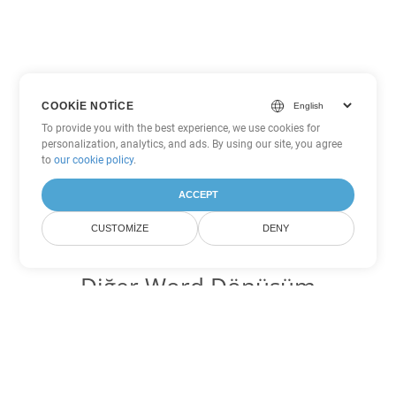
COOKIE NOTICE
To provide you with the best experience, we use cookies for
personalization, analytics, and ads. By using our site, you agree
to
our cookie policy
.
ACCEPT
CUSTOMIZE
DENY
Diğer Word Dönüşüm
Seçenekleri
PDF'yi DOC'ye dönüştür
DOC:
Microsoft Word Binary Format