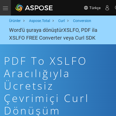
Türkçe
Toggle navigation
Ürünler
Aspose.Total
Curl
Conversion
Word'ü şuraya dönüştürXSLFO, PDF ila
XSLFO FREE Converter veya Curl SDK
PDF To XSLFO
Aracılığıyla
Ücretsiz
Çevrimiçi Curl
Dönüşüm