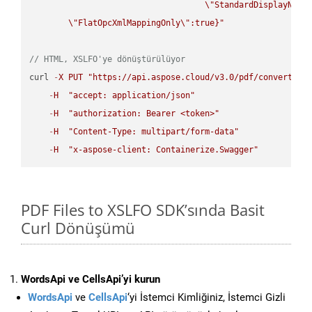
\"
StandardDisplayName
\"
FlatOpcXmlMappingOnly
\"
:true}"
// HTML, XSLFO'ye dönüştürülüyor
curl 
-
X
PUT
"https://api.aspose.cloud/v3.0/pdf/convert/HT
-
H
"accept: application/json"
-
H
"authorization: Bearer <token>"
-
H
"Content-Type: multipart/form-data"
-
H
"x-aspose-client: Containerize.Swagger"
PDF Files to XSLFO SDK’sında Basit
Curl Dönüşümü
WordsApi ve CellsApi’yi kurun
WordsApi
ve
CellsApi
‘yi İstemci Kimliğiniz, İstemci Gizli