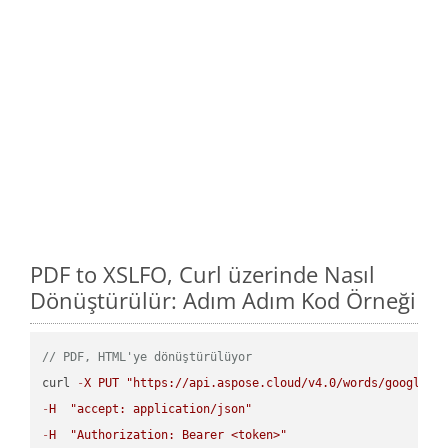
PDF to XSLFO, Curl üzerinde Nasıl
Dönüştürülür: Adım Adım Kod Örneği
// PDF, HTML'ye dönüştürülüyor
curl 
-
X
PUT
"https://api.aspose.cloud/v4.0/words/google.P
-
H
"accept: application/json"
-
H
"Authorization: Bearer <token>"