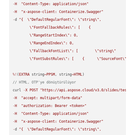
-
H
"Content-Type: application/json"
-
H
"x-aspose-client: Containerize.Swagger"
-
d 
"{  
\"
DefaultRegularFont
\"
: 
\"
string
\"
,

\"
FontFallbackRules
\"
: [    {

\"
RangeStartIndex
\"
: 0,

\"
RangeEndIndex
\"
: 0,

\"
FallbackFontList
\"
: [        
\"
string
\"
      ]  
\"
FontSubstRules
\"
: [    {      
\"
SourceFont
\"
: 
\
%!
(
EXTRA
 string
=
PPSM
, string
=
HTML
// HTML, OTP'ye dönüştürülüyor
curl 
-
X
POST
"https://api.aspose.cloud/v3.0/slides/test-u
-
H
"accept: multipart/form-data"
-
H
"authorization: Bearer <token>"
-
H
"Content-Type: application/json"
-
H
"x-aspose-client: Containerize.Swagger"
-
d 
"{  
\"
DefaultRegularFont
\"
: 
\"
string
\"
,
