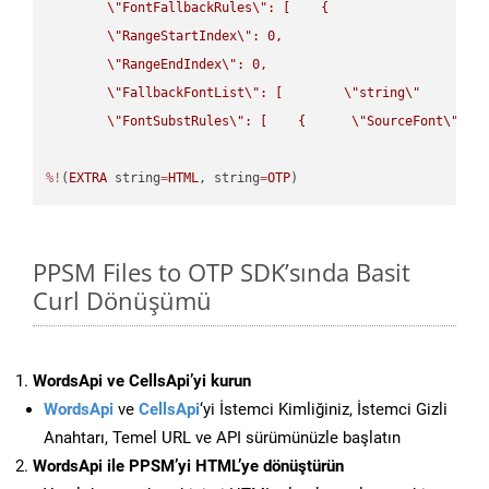
\"
FontFallbackRules
\"
: [    {

\"
RangeStartIndex
\"
: 0,

\"
RangeEndIndex
\"
: 0,

\"
FallbackFontList
\"
: [        
\"
string
\"
      ]  
\"
FontSubstRules
\"
: [    {      
\"
SourceFont
\"
: 
\
%!
(
EXTRA
 string
=
HTML
, string
=
OTP
)
PPSM Files to OTP SDK’sında Basit
Curl Dönüşümü
WordsApi ve CellsApi’yi kurun
WordsApi
ve
CellsApi
‘yi İstemci Kimliğiniz, İstemci Gizli
Anahtarı, Temel URL ve API sürümünüzle başlatın
WordsApi ile PPSM’yi HTML’ye dönüştürün