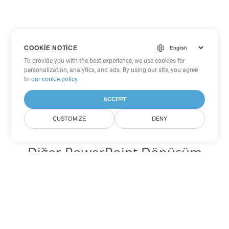
COOKIE NOTICE
To provide you with the best experience, we use cookies for
personalization, analytics, and ads. By using our site, you agree
to
our cookie policy
.
ACCEPT
CUSTOMIZE
DENY
Diğer PowerPoint Dönüşüm
Seçenekleri
PPSM'yi DOC'ye dönüştür
DOC:
Microsoft Word Binary Format