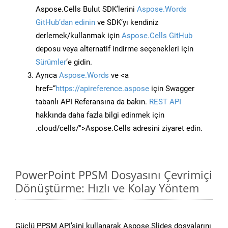
Aspose.Cells Bulut SDK’lerini
Aspose.Words
GitHub’dan edinin
ve SDK’yı kendiniz
derlemek/kullanmak için
Aspose.Cells GitHub
deposu veya alternatif indirme seçenekleri için
Sürümler
‘e gidin.
Ayrıca
Aspose.Words
ve <a
href=“
https://apireference.aspose
için Swagger
tabanlı API Referansına da bakın.
REST API
hakkında daha fazla bilgi edinmek için
.cloud/cells/">Aspose.Cells adresini ziyaret edin.
PowerPoint PPSM Dosyasını Çevrimiçi
Dönüştürme: Hızlı ve Kolay Yöntem
Güçlü PPSM API’sini kullanarak Aspose.Slides dosyalarını