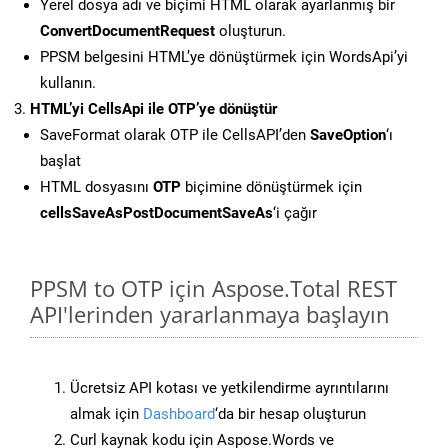
Yerel dosya adı ve biçimi HTML olarak ayarlanmış bir
ConvertDocumentRequest
oluşturun.
PPSM belgesini HTML’ye dönüştürmek için WordsApi’yi
kullanın.
HTML’yi CellsApi ile OTP’ye dönüştür
SaveFormat olarak OTP ile CellsAPI’den
SaveOption
‘ı
başlat
HTML dosyasını
OTP
biçimine dönüştürmek için
cellsSaveAsPostDocumentSaveAs
‘i çağır
PPSM to OTP için Aspose.Total REST
API'lerinden yararlanmaya başlayın
Ücretsiz API kotası ve yetkilendirme ayrıntılarını
almak için
Dashboard
‘da bir hesap oluşturun
Curl kaynak kodu için Aspose.Words ve