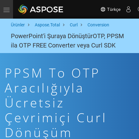
Türkçe
Toggle navigation
Ürünler
Aspose.Total
Curl
Conversion
PowerPoint'i Şuraya DönüştürOTP, PPSM
ila OTP FREE Converter veya Curl SDK
PPSM To OTP
Aracılığıyla
Ücretsiz
Çevrimiçi Curl
Dönüşüm