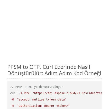
PPSM to OTP, Curl üzerinde Nasıl
Dönüştürülür: Adım Adım Kod Örneği
// PPSM, HTML'ye dönüştürülüyor
curl 
-
X
POST
"https://api.aspose.cloud/v3.0/slides/test-u
-
H
"accept: multipart/form-data"
-
H
"authorization: Bearer <token>"