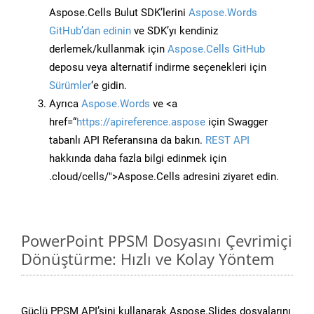
Aspose.Cells Bulut SDK’lerini
Aspose.Words
GitHub’dan edinin
ve SDK’yı kendiniz
derlemek/kullanmak için
Aspose.Cells GitHub
deposu veya alternatif indirme seçenekleri için
Sürümler
‘e gidin.
Ayrıca
Aspose.Words
ve <a
href=“
https://apireference.aspose
için Swagger
tabanlı API Referansına da bakın.
REST API
hakkında daha fazla bilgi edinmek için
.cloud/cells/">Aspose.Cells adresini ziyaret edin.
PowerPoint PPSM Dosyasını Çevrimiçi
Dönüştürme: Hızlı ve Kolay Yöntem
Güçlü PPSM API’sini kullanarak Aspose.Slides dosyalarını