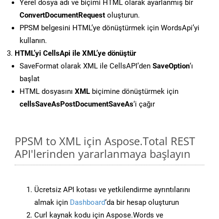
Yerel dosya adı ve biçimi HTML olarak ayarlanmış bir
ConvertDocumentRequest
oluşturun.
PPSM belgesini HTML’ye dönüştürmek için WordsApi’yi
kullanın.
HTML’yi CellsApi ile XML’ye dönüştür
SaveFormat olarak XML ile CellsAPI’den
SaveOption
‘ı
başlat
HTML dosyasını
XML
biçimine dönüştürmek için
cellsSaveAsPostDocumentSaveAs
‘i çağır
PPSM to XML için Aspose.Total REST
API'lerinden yararlanmaya başlayın
Ücretsiz API kotası ve yetkilendirme ayrıntılarını
almak için
Dashboard
‘da bir hesap oluşturun
Curl kaynak kodu için Aspose.Words ve