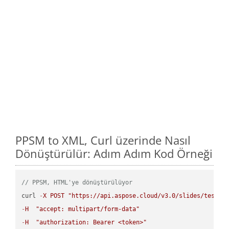
PPSM to XML, Curl üzerinde Nasıl
Dönüştürülür: Adım Adım Kod Örneği
// PPSM, HTML'ye dönüştürülüyor
curl 
-
X
POST
"https://api.aspose.cloud/v3.0/slides/test-u
-
H
"accept: multipart/form-data"
-
H
"authorization: Bearer <token>"