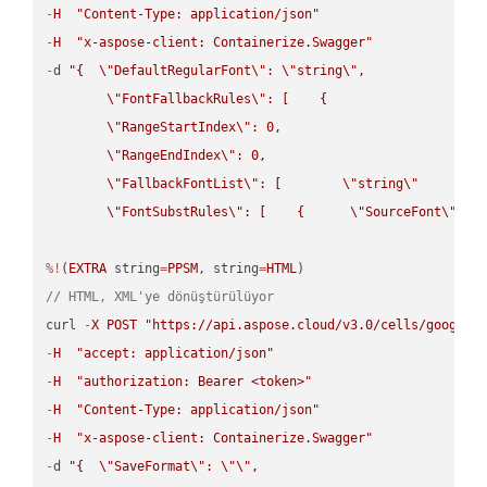
-
H
"Content-Type: application/json"
-
H
"x-aspose-client: Containerize.Swagger"
-
d 
"{  
\"
DefaultRegularFont
\"
: 
\"
string
\"
,

\"
FontFallbackRules
\"
: [    {

\"
RangeStartIndex
\"
: 0,

\"
RangeEndIndex
\"
: 0,

\"
FallbackFontList
\"
: [        
\"
string
\"
      ]  
\"
FontSubstRules
\"
: [    {      
\"
SourceFont
\"
: 
\
%!
(
EXTRA
 string
=
PPSM
, string
=
HTML
// HTML, XML'ye dönüştürülüyor
curl 
-
X
POST
"https://api.aspose.cloud/v3.0/cells/google.
-
H
"accept: application/json"
-
H
"authorization: Bearer <token>"
-
H
"Content-Type: application/json"
-
H
"x-aspose-client: Containerize.Swagger"
-
d 
"{  
\"
SaveFormat
\"
: 
\"
\"
,
