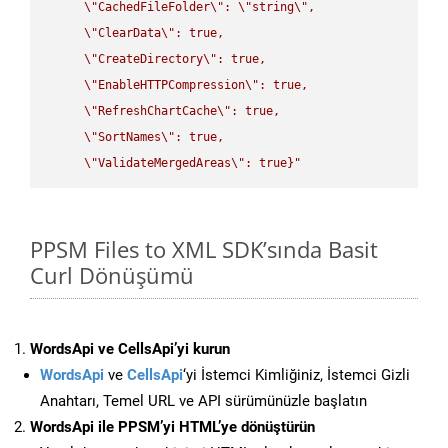
\"
CachedFileFolder
\"
: 
\"
string
\"
,

\"
ClearData
\"
: true,  

\"
CreateDirectory
\"
: true,  

\"
EnableHTTPCompression
\"
: true,  

\"
RefreshChartCache
\"
: true,  

\"
SortNames
\"
: true,  

\"
ValidateMergedAreas
\"
: true}"
PPSM Files to XML SDK’sında Basit
Curl Dönüşümü
WordsApi ve CellsApi’yi kurun
WordsApi
ve
CellsApi
‘yi İstemci Kimliğiniz, İstemci Gizli
Anahtarı, Temel URL ve API sürümünüzle başlatın
WordsApi ile PPSM’yi HTML’ye dönüştürün