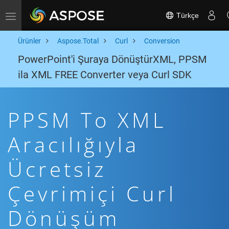
Türkçe
Toggle navigation
Ürünler
Aspose.Total
Curl
Conversion
PowerPoint'i Şuraya DönüştürXML, PPSM
ila XML FREE Converter veya Curl SDK
PPSM To XML
Aracılığıyla
Ücretsiz
Çevrimiçi Curl
Dönüşüm