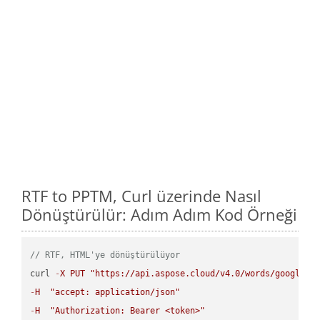
RTF to PPTM, Curl üzerinde Nasıl
Dönüştürülür: Adım Adım Kod Örneği
// RTF, HTML'ye dönüştürülüyor
curl 
-
X
PUT
"https://api.aspose.cloud/v4.0/words/google.R
-
H
"accept: application/json"
-
H
"Authorization: Bearer <token>"