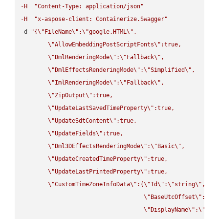
-
H
"Content-Type: application/json"
-
H
"x-aspose-client: Containerize.Swagger"
-
d 
"{
\"
FileName
\"
:
\"
google.HTML
\"
,

\"
AllowEmbeddingPostScriptFonts
\"
:true,

\"
DmlRenderingMode
\"
:
\"
Fallback
\"
,

\"
DmlEffectsRenderingMode
\"
:
\"
Simplified
\"
,

\"
ImlRenderingMode
\"
:
\"
Fallback
\"
,

\"
ZipOutput
\"
:true,

\"
UpdateLastSavedTimeProperty
\"
:true,

\"
UpdateSdtContent
\"
:true,

\"
UpdateFields
\"
:true,

\"
Dml3DEffectsRenderingMode
\"
:
\"
Basic
\"
,

\"
UpdateCreatedTimeProperty
\"
:true,

\"
UpdateLastPrintedProperty
\"
:true,

\"
CustomTimeZoneInfoData
\"
:{
\"
Id
\"
:
\"
string
\"
,

\"
BaseUtcOffset
\"
:
\"
s
\"
DisplayName
\"
:
\"
str