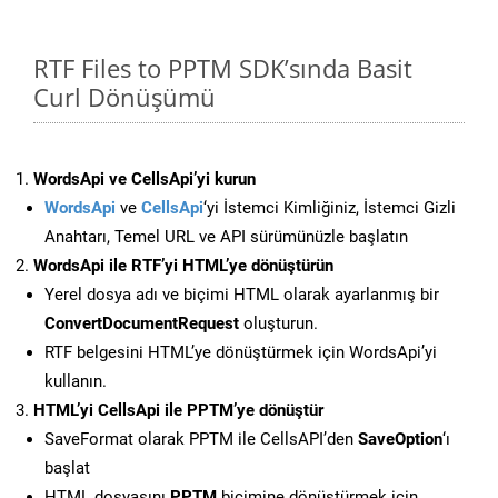
RTF Files to PPTM SDK’sında Basit
Curl Dönüşümü
WordsApi ve CellsApi’yi kurun
WordsApi
ve
CellsApi
‘yi İstemci Kimliğiniz, İstemci Gizli
Anahtarı, Temel URL ve API sürümünüzle başlatın
WordsApi ile RTF’yi HTML’ye dönüştürün
Yerel dosya adı ve biçimi HTML olarak ayarlanmış bir
ConvertDocumentRequest
oluşturun.
RTF belgesini HTML’ye dönüştürmek için WordsApi’yi
kullanın.
HTML’yi CellsApi ile PPTM’ye dönüştür
SaveFormat olarak PPTM ile CellsAPI’den
SaveOption
‘ı
başlat
HTML dosyasını
PPTM
biçimine dönüştürmek için