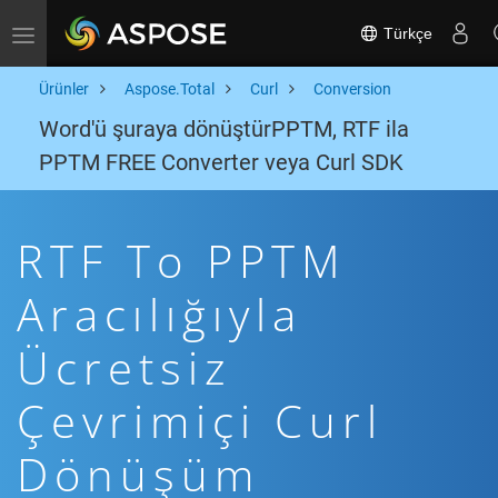
Türkçe
Toggle navigation
Ürünler
Aspose.Total
Curl
Conversion
Word'ü şuraya dönüştürPPTM, RTF ila
PPTM FREE Converter veya Curl SDK
RTF To PPTM
Aracılığıyla
Ücretsiz
Çevrimiçi Curl
Dönüşüm