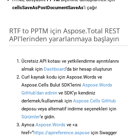
cellsSaveAsPostDocumentSaveAs
‘i çağır
RTF to PPTM için Aspose.Total REST
API'lerinden yararlanmaya başlayın
Ücretsiz API kotası ve yetkilendirme ayrıntılarını
almak için
Dashboard
‘da bir hesap oluşturun
Curl kaynak kodu için Aspose.Words ve
Aspose.Cells Bulut SDK’lerini
Aspose.Words
GitHub’dan edinin
ve SDK’yı kendiniz
derlemek/kullanmak için
Aspose.Cells GitHub
deposu veya alternatif indirme seçenekleri için
Sürümler
‘e gidin.
Ayrıca
Aspose.Words
ve <a
href=“
https://apireference.aspose
için Swagger