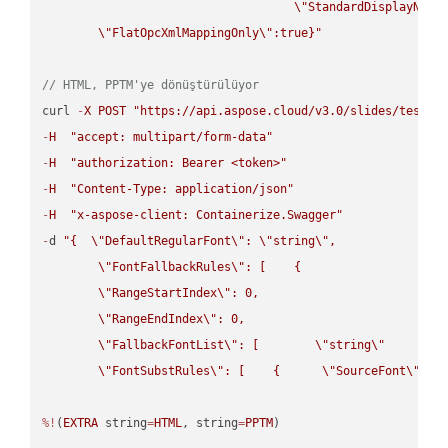
\"
StandardDisplayName
\"
FlatOpcXmlMappingOnly
\"
:true}"
// HTML, PPTM'ye dönüştürülüyor
curl 
-
X
POST
"https://api.aspose.cloud/v3.0/slides/test-u
-
H
"accept: multipart/form-data"
-
H
"authorization: Bearer <token>"
-
H
"Content-Type: application/json"
-
H
"x-aspose-client: Containerize.Swagger"
-
d 
"{  
\"
DefaultRegularFont
\"
: 
\"
string
\"
,

\"
FontFallbackRules
\"
: [    {

\"
RangeStartIndex
\"
: 0,

\"
RangeEndIndex
\"
: 0,

\"
FallbackFontList
\"
: [        
\"
string
\"
      ]  
\"
FontSubstRules
\"
: [    {      
\"
SourceFont
\"
: 
\
%!
(
EXTRA
 string
=
HTML
, string
=
PPTM
)