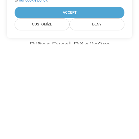
to
our cookie policy
.
ACCEPT
CUSTOMIZE
DENY
Diğer Excel Dönüşüm
Seçenekleri
SXC'yi DOC'ye dönüştür
DOC:
Microsoft Word Binary Format
SXC'yi DOT'ye dönüştür
DOT:
Microsoft Word Template Files
SXC'yi DOCX'ye dönüştür
DOCX:
Office 2007+ Word Document