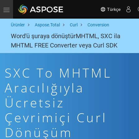
Türkçe
Toggle navigation
Ürünler
Aspose.Total
Curl
Conversion
Word'ü şuraya dönüştürMHTML, SXC ila
MHTML FREE Converter veya Curl SDK
SXC To MHTML
Aracılığıyla
Ücretsiz
Çevrimiçi Curl
Dönüşüm