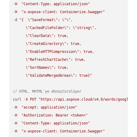
-
H
"Content-Type: application/json"
-
H
"x-aspose-client: Containerize.Swagger"
-
d 
"{  
\"
SaveFormat
\"
: 
\"
\"
,

\"
CachedFileFolder
\"
: 
\"
string
\"
,

\"
ClearData
\"
: true,  

\"
CreateDirectory
\"
: true,  

\"
EnableHTTPCompression
\"
: true,  

\"
RefreshChartCache
\"
: true,  

\"
SortNames
\"
: true,  

\"
ValidateMergedAreas
\"
: true}"
// HTML, MHTML'ye dönüştürülüyor
curl 
-
X
PUT
"https://api.aspose.cloud/v4.0/words/google.H
-
H
"accept: application/json"
-
H
"Authorization: Bearer <token>"
-
H
"Content-Type: application/json"
-
H
"x-aspose-client: Containerize.Swagger"