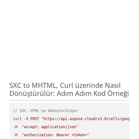
SXC to MHTML, Curl üzerinde Nasıl
Dönüştürülür: Adım Adım Kod Örneği
// SXC, HTML'ye dönüştürülüyor
curl 
-
X
POST
"https://api.aspose.cloud/v3.0/cells/google.
-
H
"accept: application/json"
-
H
"authorization: Bearer <token>"