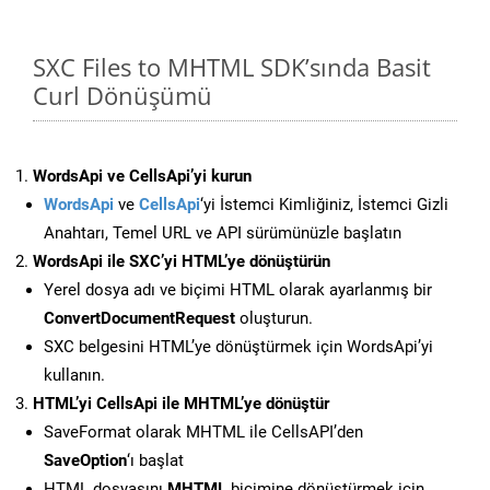
SXC Files to MHTML SDK’sında Basit
Curl Dönüşümü
WordsApi ve CellsApi’yi kurun
WordsApi
ve
CellsApi
‘yi İstemci Kimliğiniz, İstemci Gizli
Anahtarı, Temel URL ve API sürümünüzle başlatın
WordsApi ile SXC’yi HTML’ye dönüştürün
Yerel dosya adı ve biçimi HTML olarak ayarlanmış bir
ConvertDocumentRequest
oluşturun.
SXC belgesini HTML’ye dönüştürmek için WordsApi’yi
kullanın.
HTML’yi CellsApi ile MHTML’ye dönüştür
SaveFormat olarak MHTML ile CellsAPI’den
SaveOption
‘ı başlat
HTML dosyasını
MHTML
biçimine dönüştürmek için