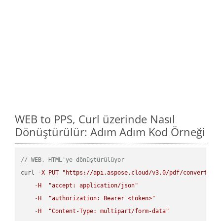
WEB to PPS, Curl üzerinde Nasıl
Dönüştürülür: Adım Adım Kod Örneği
// WEB, HTML'ye dönüştürülüyor
curl 
-
X
PUT
"https://api.aspose.cloud/v3.0/pdf/convert/WE
-
H
"accept: application/json"
-
H
"authorization: Bearer <token>"
-
H
"Content-Type: multipart/form-data"