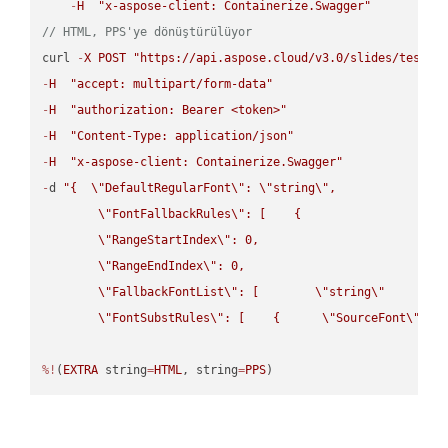
-
H
"x-aspose-client: Containerize.Swagger"
// HTML, PPS'ye dönüştürülüyor
curl 
-
X
POST
"https://api.aspose.cloud/v3.0/slides/test-u
-
H
"accept: multipart/form-data"
-
H
"authorization: Bearer <token>"
-
H
"Content-Type: application/json"
-
H
"x-aspose-client: Containerize.Swagger"
-
d 
"{  
\"
DefaultRegularFont
\"
: 
\"
string
\"
,

\"
FontFallbackRules
\"
: [    {

\"
RangeStartIndex
\"
: 0,

\"
RangeEndIndex
\"
: 0,

\"
FallbackFontList
\"
: [        
\"
string
\"
      ]  
\"
FontSubstRules
\"
: [    {      
\"
SourceFont
\"
: 
\
%!
(
EXTRA
 string
=
HTML
, string
=
PPS
)