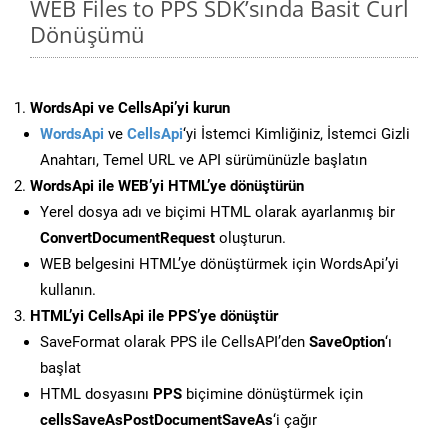
WEB Files to PPS SDK’sında Basit Curl
Dönüşümü
WordsApi ve CellsApi’yi kurun
WordsApi
ve
CellsApi
‘yi İstemci Kimliğiniz, İstemci Gizli
Anahtarı, Temel URL ve API sürümünüzle başlatın
WordsApi ile WEB’yi HTML’ye dönüştürün
Yerel dosya adı ve biçimi HTML olarak ayarlanmış bir
ConvertDocumentRequest
oluşturun.
WEB belgesini HTML’ye dönüştürmek için WordsApi’yi
kullanın.
HTML’yi CellsApi ile PPS’ye dönüştür
SaveFormat olarak PPS ile CellsAPI’den
SaveOption
‘ı
başlat
HTML dosyasını
PPS
biçimine dönüştürmek için
cellsSaveAsPostDocumentSaveAs
‘i çağır