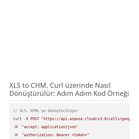
XLS to CHM, Curl üzerinde Nasıl
Dönüştürülür: Adım Adım Kod Örneği
// XLS, HTML'ye dönüştürülüyor
curl 
-
X
POST
"https://api.aspose.cloud/v3.0/cells/google.
-
H
"accept: application/json"
-
H
"authorization: Bearer <token>"