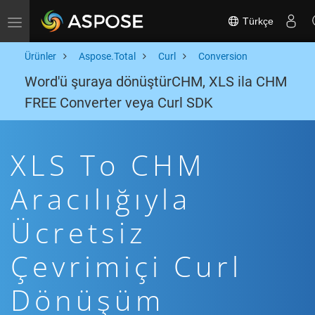
Türkçe
Toggle navigation
Ürünler
Aspose.Total
Curl
Conversion
Word'ü şuraya dönüştürCHM, XLS ila CHM
FREE Converter veya Curl SDK
XLS To CHM
Aracılığıyla
Ücretsiz
Çevrimiçi Curl
Dönüşüm