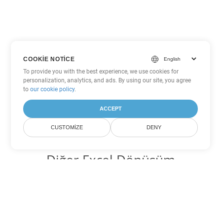
COOKIE NOTICE
To provide you with the best experience, we use cookies for
personalization, analytics, and ads. By using our site, you agree
to
our cookie policy
.
ACCEPT
CUSTOMIZE
DENY
Diğer Excel Dönüşüm
Seçenekleri
XLS'yi DOC'ye dönüştür
DOC:
Microsoft Word Binary Format