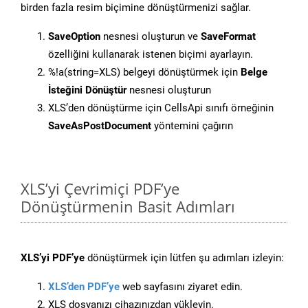
birden fazla resim biçimine dönüştürmenizi sağlar.
SaveOption
nesnesi oluşturun ve
SaveFormat
özelliğini kullanarak istenen biçimi ayarlayın.
%!a(string=XLS) belgeyi dönüştürmek için
Belge
İsteğini Dönüştür
nesnesi oluşturun
XLS’den dönüştürme için CellsApi sınıfı örneğinin
SaveAsPostDocument
yöntemini çağırın
XLS’yi Çevrimiçi PDF’ye
Dönüştürmenin Basit Adımları
XLS’yi PDF’ye
dönüştürmek için lütfen şu adımları izleyin:
XLS’den PDF’ye
web sayfasını ziyaret edin.
XLS dosyanızı cihazınızdan yükleyin.