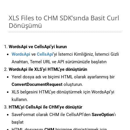
XLS Files to CHM SDK’sında Basit Curl
Dönüşümü
WordsApi ve CellsApi’yi kurun
WordsApi
ve
CellsApi
‘yi İstemci Kimliğiniz, İstemci Gizli
Anahtarı, Temel URL ve API sürümünüzle başlatın
WordsApi ile XLS’yi HTML’ye dönüştürün
Yerel dosya adı ve biçimi HTML olarak ayarlanmış bir
ConvertDocumentRequest
oluşturun.
XLS belgesini HTML’ye dönüştürmek için WordsApi’yi
kullanın.
HTML’yi CellsApi ile CHM’ye dönüştür
SaveFormat olarak CHM ile CellsAPI’den
SaveOption
‘ı
başlat
HTML dosyasını
CHM
biçimine dönüştürmek için