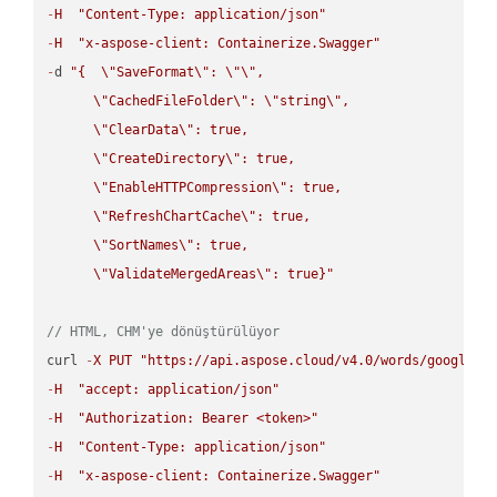
-
H
"Content-Type: application/json"
-
H
"x-aspose-client: Containerize.Swagger"
-
d 
"{  
\"
SaveFormat
\"
: 
\"
\"
,

\"
CachedFileFolder
\"
: 
\"
string
\"
,

\"
ClearData
\"
: true,  

\"
CreateDirectory
\"
: true,  

\"
EnableHTTPCompression
\"
: true,  

\"
RefreshChartCache
\"
: true,  

\"
SortNames
\"
: true,  

\"
ValidateMergedAreas
\"
: true}"
// HTML, CHM'ye dönüştürülüyor
curl 
-
X
PUT
"https://api.aspose.cloud/v4.0/words/google.H
-
H
"accept: application/json"
-
H
"Authorization: Bearer <token>"
-
H
"Content-Type: application/json"
-
H
"x-aspose-client: Containerize.Swagger"