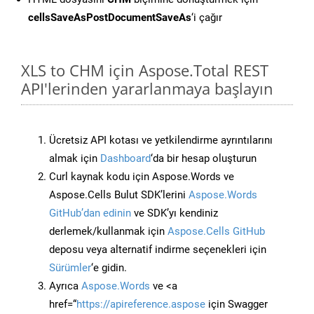
cellsSaveAsPostDocumentSaveAs
‘i çağır
XLS to CHM için Aspose.Total REST
API'lerinden yararlanmaya başlayın
Ücretsiz API kotası ve yetkilendirme ayrıntılarını
almak için
Dashboard
‘da bir hesap oluşturun
Curl kaynak kodu için Aspose.Words ve
Aspose.Cells Bulut SDK’lerini
Aspose.Words
GitHub’dan edinin
ve SDK’yı kendiniz
derlemek/kullanmak için
Aspose.Cells GitHub
deposu veya alternatif indirme seçenekleri için
Sürümler
‘e gidin.
Ayrıca
Aspose.Words
ve <a
href=“
https://apireference.aspose
için Swagger