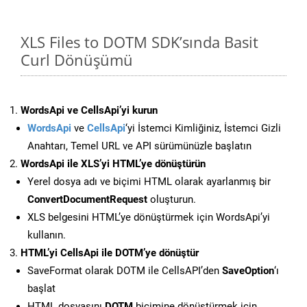
XLS Files to DOTM SDK’sında Basit
Curl Dönüşümü
WordsApi ve CellsApi’yi kurun
WordsApi
ve
CellsApi
‘yi İstemci Kimliğiniz, İstemci Gizli
Anahtarı, Temel URL ve API sürümünüzle başlatın
WordsApi ile XLS’yi HTML’ye dönüştürün
Yerel dosya adı ve biçimi HTML olarak ayarlanmış bir
ConvertDocumentRequest
oluşturun.
XLS belgesini HTML’ye dönüştürmek için WordsApi’yi
kullanın.
HTML’yi CellsApi ile DOTM’ye dönüştür
SaveFormat olarak DOTM ile CellsAPI’den
SaveOption
‘ı
başlat
HTML dosyasını
DOTM
biçimine dönüştürmek için