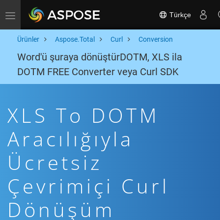
Türkçe
Toggle navigation
Ürünler
Aspose.Total
Curl
Conversion
Word'ü şuraya dönüştürDOTM, XLS ila
DOTM FREE Converter veya Curl SDK
XLS To DOTM
Aracılığıyla
Ücretsiz
Çevrimiçi Curl
Dönüşüm