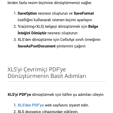
birden fazla resim biçimine dönüştürmenizi sağlar.
SaveOption
nesnesi oluşturun ve
SaveFormat
özelliğini kullanarak istenen biçimi ayarlayın.
%!a(string=XLS) belgeyi dönüştürmek için
Belge
İsteğini Dönüştür
nesnesi oluşturun
XLS’den dönüştürme için CellsApi sınıfı örneğinin
SaveAsPostDocument
yöntemini çağırın
XLS’yi Çevrimiçi PDF’ye
Dönüştürmenin Basit Adımları
XLS’yi PDF’ye
dönüştürmek için lütfen şu adımları izleyin:
XLS’den PDF’ye
web sayfasını ziyaret edin.
XLS dosyanızı cihazınızdan yükleyin.