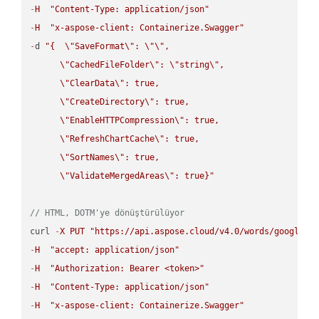
-
H
"Content-Type: application/json"
-
H
"x-aspose-client: Containerize.Swagger"
-
d 
"{  
\"
SaveFormat
\"
: 
\"
\"
,

\"
CachedFileFolder
\"
: 
\"
string
\"
,

\"
ClearData
\"
: true,  

\"
CreateDirectory
\"
: true,  

\"
EnableHTTPCompression
\"
: true,  

\"
RefreshChartCache
\"
: true,  

\"
SortNames
\"
: true,  

\"
ValidateMergedAreas
\"
: true}"
// HTML, DOTM'ye dönüştürülüyor
curl 
-
X
PUT
"https://api.aspose.cloud/v4.0/words/google.H
-
H
"accept: application/json"
-
H
"Authorization: Bearer <token>"
-
H
"Content-Type: application/json"
-
H
"x-aspose-client: Containerize.Swagger"