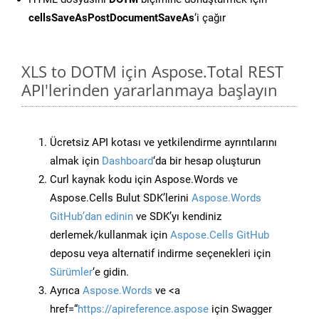
cellsSaveAsPostDocumentSaveAs
‘i çağır
XLS to DOTM için Aspose.Total REST
API'lerinden yararlanmaya başlayın
Ücretsiz API kotası ve yetkilendirme ayrıntılarını
almak için
Dashboard
‘da bir hesap oluşturun
Curl kaynak kodu için Aspose.Words ve
Aspose.Cells Bulut SDK’lerini
Aspose.Words
GitHub’dan edinin
ve SDK’yı kendiniz
derlemek/kullanmak için
Aspose.Cells GitHub
deposu veya alternatif indirme seçenekleri için
Sürümler
‘e gidin.
Ayrıca
Aspose.Words
ve <a
href=“
https://apireference.aspose
için Swagger