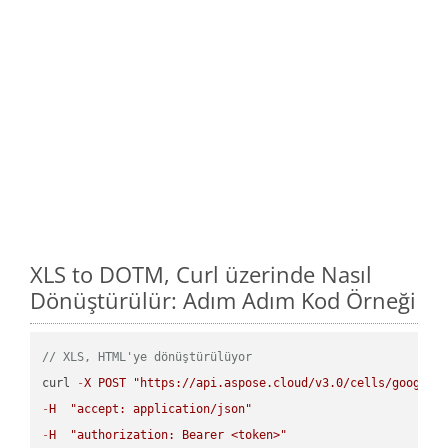
XLS to DOTM, Curl üzerinde Nasıl
Dönüştürülür: Adım Adım Kod Örneği
// XLS, HTML'ye dönüştürülüyor
curl 
-
X
POST
"https://api.aspose.cloud/v3.0/cells/google.
-
H
"accept: application/json"
-
H
"authorization: Bearer <token>"