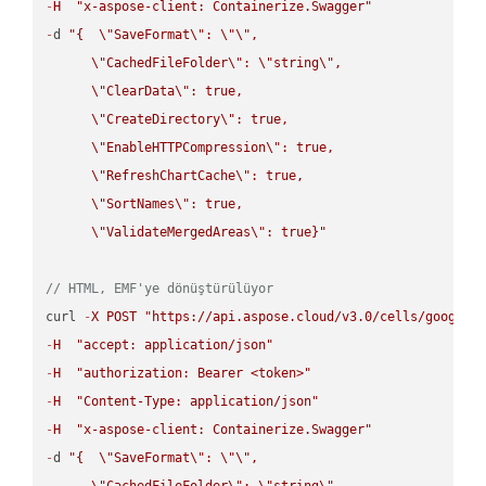
-
H
"x-aspose-client: Containerize.Swagger"
-
d 
"{  
\"
SaveFormat
\"
: 
\"
\"
,

\"
CachedFileFolder
\"
: 
\"
string
\"
,

\"
ClearData
\"
: true,  

\"
CreateDirectory
\"
: true,  

\"
EnableHTTPCompression
\"
: true,  

\"
RefreshChartCache
\"
: true,  

\"
SortNames
\"
: true,  

\"
ValidateMergedAreas
\"
: true}"
// HTML, EMF'ye dönüştürülüyor
curl 
-
X
POST
"https://api.aspose.cloud/v3.0/cells/google.
-
H
"accept: application/json"
-
H
"authorization: Bearer <token>"
-
H
"Content-Type: application/json"
-
H
"x-aspose-client: Containerize.Swagger"
-
d 
"{  
\"
SaveFormat
\"
: 
\"
\"
,

\"
CachedFileFolder
\"
: 
\"
string
\"
,
