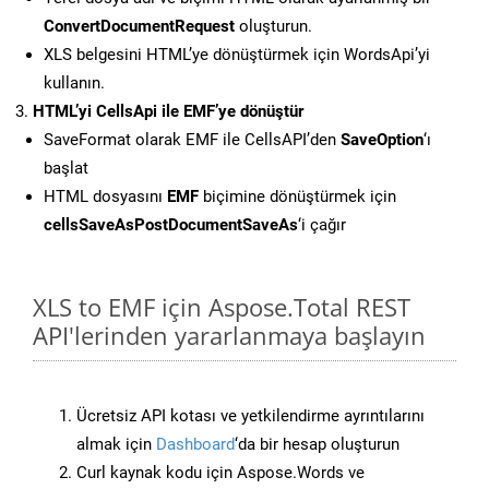
ConvertDocumentRequest
oluşturun.
XLS belgesini HTML’ye dönüştürmek için WordsApi’yi
kullanın.
HTML’yi CellsApi ile EMF’ye dönüştür
SaveFormat olarak EMF ile CellsAPI’den
SaveOption
‘ı
başlat
HTML dosyasını
EMF
biçimine dönüştürmek için
cellsSaveAsPostDocumentSaveAs
‘i çağır
XLS to EMF için Aspose.Total REST
API'lerinden yararlanmaya başlayın
Ücretsiz API kotası ve yetkilendirme ayrıntılarını
almak için
Dashboard
‘da bir hesap oluşturun
Curl kaynak kodu için Aspose.Words ve