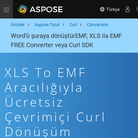
Türkçe
Toggle navigation
Ürünler
Aspose.Total
Curl
Conversion
Word'ü şuraya dönüştürEMF, XLS ila EMF
FREE Converter veya Curl SDK
XLS To EMF
Aracılığıyla
Ücretsiz
Çevrimiçi Curl
Dönüşüm