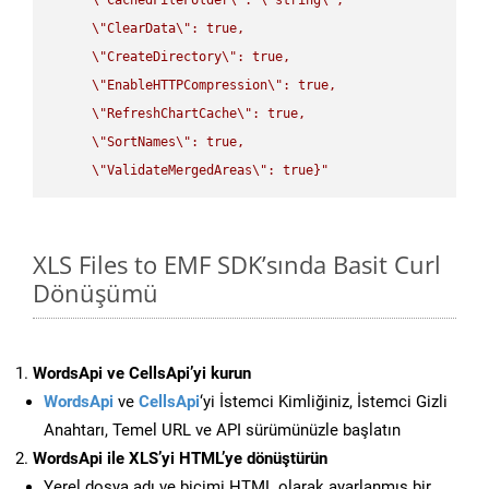
\"
ClearData
\"
: true,  

\"
CreateDirectory
\"
: true,  

\"
EnableHTTPCompression
\"
: true,  

\"
RefreshChartCache
\"
: true,  

\"
SortNames
\"
: true,  

\"
ValidateMergedAreas
\"
: true}"
XLS Files to EMF SDK’sında Basit Curl
Dönüşümü
WordsApi ve CellsApi’yi kurun
WordsApi
ve
CellsApi
‘yi İstemci Kimliğiniz, İstemci Gizli
Anahtarı, Temel URL ve API sürümünüzle başlatın
WordsApi ile XLS’yi HTML’ye dönüştürün
Yerel dosya adı ve biçimi HTML olarak ayarlanmış bir