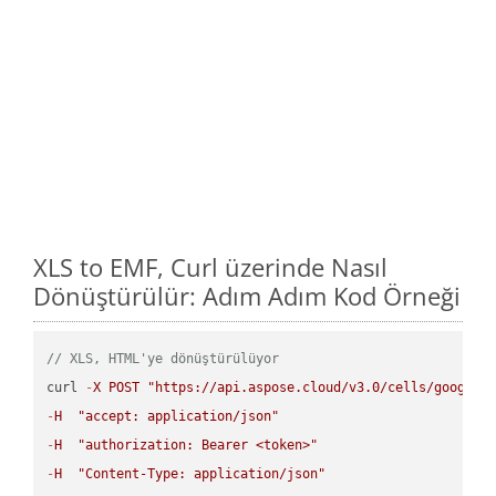
XLS to EMF, Curl üzerinde Nasıl
Dönüştürülür: Adım Adım Kod Örneği
// XLS, HTML'ye dönüştürülüyor
curl 
-
X
POST
"https://api.aspose.cloud/v3.0/cells/google.
-
H
"accept: application/json"
-
H
"authorization: Bearer <token>"
-
H
"Content-Type: application/json"