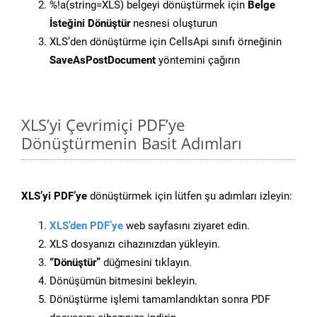
%!a(string=XLS) belgeyi dönüştürmek için
Belge
İsteğini Dönüştür
nesnesi oluşturun
XLS’den dönüştürme için CellsApi sınıfı örneğinin
SaveAsPostDocument
yöntemini çağırın
XLS’yi Çevrimiçi PDF’ye
Dönüştürmenin Basit Adımları
XLS’yi PDF’ye
dönüştürmek için lütfen şu adımları izleyin:
XLS’den PDF’ye
web sayfasını ziyaret edin.
XLS dosyanızı cihazınızdan yükleyin.
“Dönüştür”
düğmesini tıklayın.
Dönüşümün bitmesini bekleyin.
Dönüştürme işlemi tamamlandıktan sonra PDF