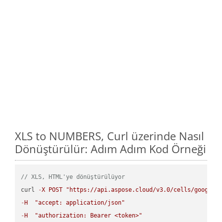
XLS to NUMBERS, Curl üzerinde Nasıl
Dönüştürülür: Adım Adım Kod Örneği
// XLS, HTML'ye dönüştürülüyor
curl 
-
X
POST
"https://api.aspose.cloud/v3.0/cells/google.
-
H
"accept: application/json"
-
H
"authorization: Bearer <token>"