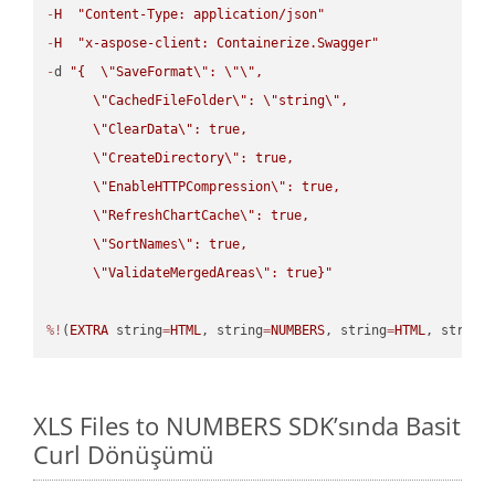
-
H
"Content-Type: application/json"
-
H
"x-aspose-client: Containerize.Swagger"
-
d 
"{  
\"
SaveFormat
\"
: 
\"
\"
,

\"
CachedFileFolder
\"
: 
\"
string
\"
,

\"
ClearData
\"
: true,  

\"
CreateDirectory
\"
: true,  

\"
EnableHTTPCompression
\"
: true,  

\"
RefreshChartCache
\"
: true,  

\"
SortNames
\"
: true,  

\"
ValidateMergedAreas
\"
: true}"
%!
(
EXTRA
 string
=
HTML
, string
=
NUMBERS
, string
=
HTML
, string
XLS Files to NUMBERS SDK’sında Basit
Curl Dönüşümü