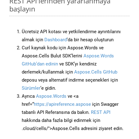
REST API'lerinden yararlanmaya
başlayın
Ücretsiz API kotası ve yetkilendirme ayrıntılarını
almak için
Dashboard
‘da bir hesap oluşturun
Curl kaynak kodu için Aspose.Words ve
Aspose.Cells Bulut SDK’lerini
Aspose.Words
GitHub’dan edinin
ve SDK’yı kendiniz
derlemek/kullanmak için
Aspose.Cells GitHub
deposu veya alternatif indirme seçenekleri için
Sürümler
‘e gidin.
Ayrıca
Aspose.Words
ve <a
href=“
https://apireference.aspose
için Swagger
tabanlı API Referansına da bakın.
REST API
hakkında daha fazla bilgi edinmek için
.cloud/cells/">Aspose.Cells adresini ziyaret edin.