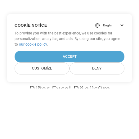
COOKIE NOTICE
To provide you with the best experience, we use cookies for
personalization, analytics, and ads. By using our site, you agree
to
our cookie policy
.
ACCEPT
CUSTOMIZE
DENY
Diğer Excel Dönüşüm
Seçenekleri
XLS'yi DOC'ye dönüştür
DOC:
Microsoft Word Binary Format