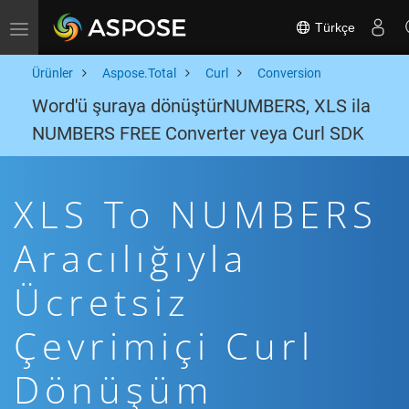
Türkçe
Toggle navigation
Ürünler
Aspose.Total
Curl
Conversion
Word'ü şuraya dönüştürNUMBERS, XLS ila
NUMBERS FREE Converter veya Curl SDK
XLS To NUMBERS
Aracılığıyla
Ücretsiz
Çevrimiçi Curl
Dönüşüm