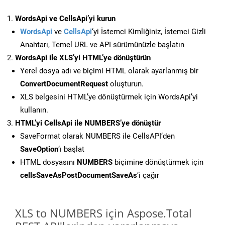
WordsApi ve CellsApi’yi kurun
WordsApi
ve
CellsApi
‘yi İstemci Kimliğiniz, İstemci Gizli
Anahtarı, Temel URL ve API sürümünüzle başlatın
WordsApi ile XLS’yi HTML’ye dönüştürün
Yerel dosya adı ve biçimi HTML olarak ayarlanmış bir
ConvertDocumentRequest
oluşturun.
XLS belgesini HTML’ye dönüştürmek için WordsApi’yi
kullanın.
HTML’yi CellsApi ile NUMBERS’ye dönüştür
SaveFormat olarak NUMBERS ile CellsAPI’den
SaveOption
‘ı başlat
HTML dosyasını
NUMBERS
biçimine dönüştürmek için
cellsSaveAsPostDocumentSaveAs
‘i çağır
XLS to NUMBERS için Aspose.Total